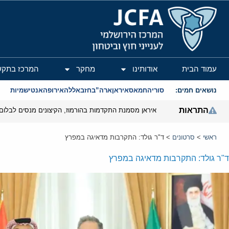
המרכז הירושלמי לענייני חוץ וביטחון
עמוד הבית
אודותינו
מחקר
המרכז בתקש
נושאים חמים:
סוריה
חמאס
איראן
ארה”ב
חזבאללה
אירופה
אנטישמיות
התראות
איראן מסמנת התקדמות בהורמוז, הקיצונים מנסים לבלום
ראשי
>
סרטונים
>
ד"ר גולד: התקרבות מדאיגה במפרץ
ד"ר גולד: התקרבות מדאיגה במפרץ