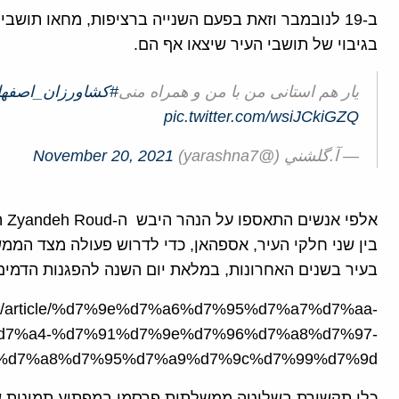
ב-19 לנובמבר וזאת בפעם השנייה ברציפות, מחאו תוש
בגיבוי של תושבי העיר שיצאו אף הם.
یار هم استانی من با من و همراه منی
#کشاورزان_اصفها
pic.twitter.com/wsiJCkiGZQ
— آ.گلشني (@yarashna7)
November 20, 2021
בין שני חלקי העיר, אספהאן, כדי לדרוש פעולה מצד המ
בעיר בשנים האחרונות, במלאת יום השנה להפגנות הדמים של 
a.org/article/%d7%9e%d7%a6%d7%95%d7%a7%d7%aa-
7%a4-%d7%91%d7%9e%d7%96%d7%a8%d7%97-
%d7%a8%d7%95%d7%a9%d7%9c%d7%99%d7%9d/
כלי תקשורת בשליטה ממשלתית פרסמו במפתיע תמונות של 