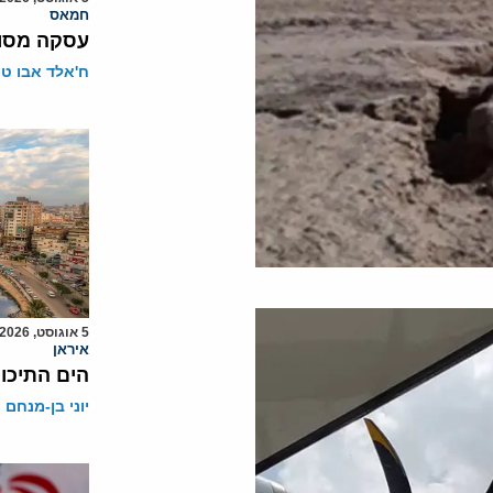
חמאס
עסקה מסוכ
ח'אלד אבו ט
5 אוגוסט, 2026
איראן
הים התיכון
יוני בן-מנחם