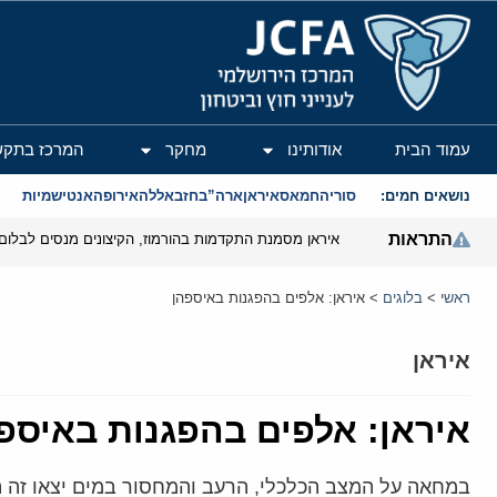
המרכז הירושלמי לענייני חוץ וביטחון
עמוד הבית
אודותינו
מחקר
המרכז בתקש
נושאים חמים:
סוריה
חמאס
איראן
ארה”ב
חזבאללה
אירופה
אנטישמיות
התראות
איראן מסמנת התקדמות בהורמוז, הקיצונים מנסים לבלום
ראשי
>
בלוגים
>
איראן: אלפים בהפגנות באיספהן
איראן
איראן: אלפים בהפגנות באיספ
במחאה על המצב הכלכלי, הרעב והמחסור במים יצאו זה ה