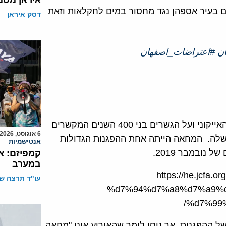
איראן מסמ
בים בעיר אספהן נגד מחסור במים לחקלאות וזאת
דסק איראן
ن
#اعتراضات_اصفهان
אלפי אנשים התאספו על הנהר היבש ה-Zyandeh Roud האייקוני ועל הגשרים בני 400 השנים המקשרים
6 אוגוסט, 2026
משלה. המחאה הייתה אחת ההפגנות הגדולות
אנטישמיות
נובמבר 2019.
קמפיזם: א
במערב
https://he.jcf
עו"ד תרצה שו
%d7%94%d7%a8%d7%a9%d
%d7%99
ההפגנות, אך ניסו לומר שהאירוע אינו "מחאה