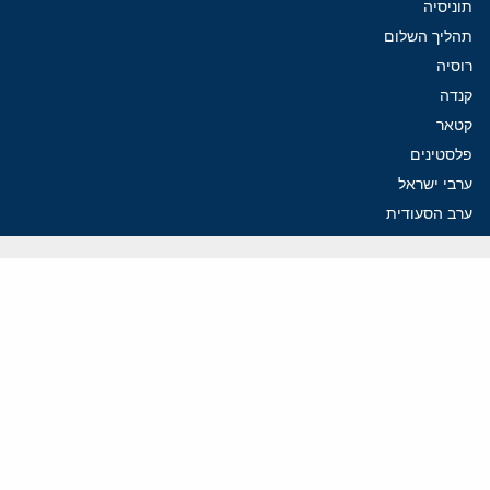
תוניסיה
תהליך השלום
רוסיה
קנדה
קטאר
פלסטינים
ערבי ישראל
ערב הסעודית
עיראק
פרסומים אחרונים
איראן מסמנת התקדמות בהורמוז, הקיצונים מנסים לבלום
קמפיזם: איך דוקטרינה קומוניסטית עיצבה את היחס לישראל במערב
נקמה בכותרות, הסכם בחדרים: איראן מתקרבת לפתיחת הורמוז
עסקה מסוכנת: מועצת השלום של טראמפ וחמאס
הים התיכון עשוי להיות החזית הבאה של איראן
ווידאו
YouTube