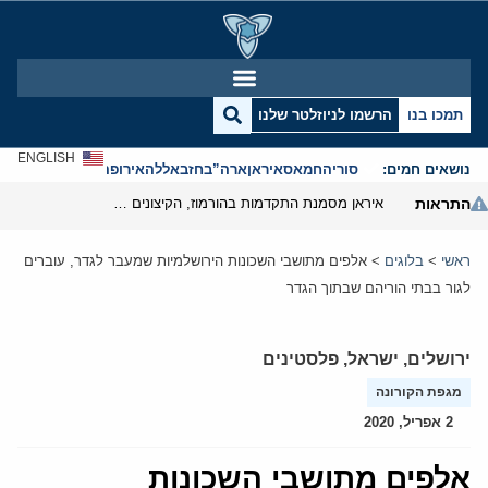
תמכו בנו
הרשמו לניוזלטר שלנו
ENGLISH
נושאים חמים:
סוריה
חמאס
איראן
ארה”ב
חזבאללה
אירופה
אנטישמיות
התראות
איראן מסמנת התקדמות בהורמוז, הקיצונים מנסים לבלום
ראשי
>
בלוגים
>
אלפים מתושבי השכונות הירושלמיות שמעבר לגדר, עוברים
לגור בבתי הוריהם שבתוך הגדר
ירושלים
,
ישראל
,
פלסטינים
מגפת הקורונה
2 אפריל, 2020
אלפים מתושבי השכונות