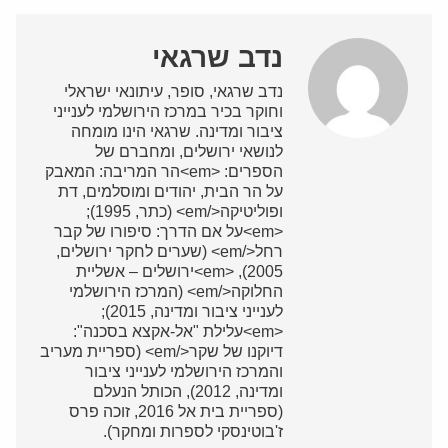
נדב שרגאי
נדב שרגאי, סופר, עיתונאי ישראלי
וחוקר בכיר במרכז הירושלמי לענייני
ציבור ומדינה. שרגאי הינו מומחה
לנושאי ירושלים, ומחברם של
הספרים: <em>הר המריבה: המאבק
על הר הבית, יהודים ומוסלמים, דת
ופוליטיקה</em> (כתר, 1995);
<em>על אם הדרך: סיפורו של קבר
רחל</em> (שערים לחקר ירושלים,
2005), <em>ירושלים – אשליית
החלוקה</em> (המרכז הירושלמי
לענייני ציבור ומדינה, 2015);
<em>עלילת "אל-אקצא בסכנה":
דיוקנו של שקר</em> (ספריית מעריב
והמרכז הירושלמי לענייני ציבור
ומדינה, 2012), הכותל הנעלם
(ספריית בית אל 2016, זוכה פרס
ז'בוטינסקי לספרות ומחקר).