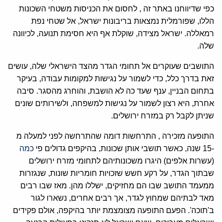
כפי שדיווחנו באתר זה , לחסום את הכניסות משטחי השכונות
הללו, שפורמלית נמצאות בריבונות ישראל, אל שטחי נפת
רמאללה. ישראל מצידה, שוקלת אף היא חסימת תנועה, לכיוונה
שלה.
התושבים שעוקרים אל תחומי הגדר מהצד הישראלי שלה, עושים
זאת בדרך כלל, כדי לשמור על נגישות למקומות עבודה, בעיקר
בתחום הבניין, ענף שעד כה לא הושבת, והוחרג מהסגר. סיבה
אחרת, היא רצון לשמור על נגישות למשפחה, ולשירותים שונים
שניתן לקבל רק במזרח ירושלים.
התופעה מזכירה , התרחשות דומה שהתרחשה לפני למעלה מ
-15 שנה, כאשר תושבי אותן שכונות, בהיקפים גדולים פי
כמה
(עשרות אלפים) היגרו משכונותיהם לתחומי מזרח ירושלים
שבתוך הגדר, על רקע חשש שזכויות חומריות שונות, שנגזרות
ממעמד התושב שבו הם מחזיקים, ישללו מהן. מאז שבו רבים
מאד לבתיהם שמחוץ לגדר, אך רבים אחרים, נשארו לגור
ב'תוכה'. הפעם התופעה מצומצמת יותר בהיקפה, אולם פקידים