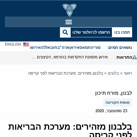
תמכו בנו
הרשמו לניוזלטר שלנו
ENGLISH
נושאים חמים:
סוריה
חמאס
איראן
ארה”ב
חזבאללה
אירופה
אנטישמיות
התראות
איראן מסמנת התקדמות בהורמוז, הקיצונים מנסים לבלום
ראשי
>
בלוגים
>
בלבנון מזהירים: מערכת הבריאות לפני קריסה
לבנון
,
מזרח תיכון
מגפת הקורונה
23 ספטמבר, 2020
בלבנון מזהירים: מערכת הבריאות
לפני קריסה