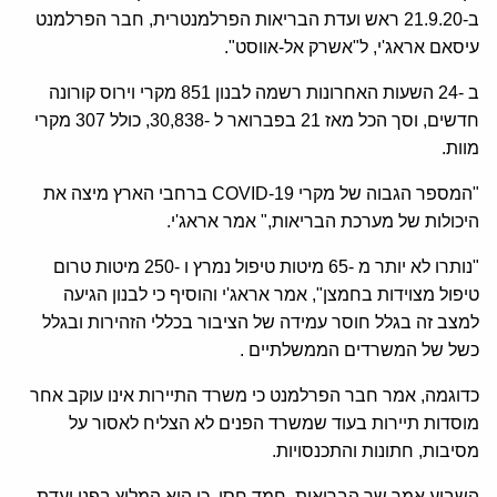
ב-21.9.20 ראש ועדת הבריאות הפרלמנטרית, חבר הפרלמנט
עיסאם אראג'י, ל"אשרק אל-אווסט".
ב -24 השעות האחרונות רשמה לבנון 851 מקרי וירוס קורונה
חדשים, וסך הכל מאז 21 בפברואר ל -30,838, כולל 307 מקרי
מוות.
"המספר הגבוה של מקרי COVID-19 ברחבי הארץ מיצה את
היכולות של מערכת הבריאות," אמר אראג'י.
"נותרו לא יותר מ -65 מיטות טיפול נמרץ ו -250 מיטות טרום
טיפול מצוידות בחמצן", אמר אראג'י והוסיף כי לבנון הגיעה
למצב זה בגלל חוסר עמידה של הציבור בכללי הזהירות ובגלל
כשל של המשרדים הממשלתיים .
כדוגמה, אמר חבר הפרלמנט כי משרד התיירות אינו עוקב אחר
מוסדות תיירות בעוד שמשרד הפנים לא הצליח לאסור על
מסיבות, חתונות והתכנסויות.
השבוע אמר שר הבריאות ,חמד חסן, כי הוא המליץ בפני ועדת