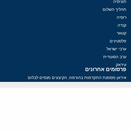
תוניסיה
תהליך השלום
רוסיה
קנדה
קטאר
פלסטינים
ערבי ישראל
ערב הסעודית
עיראק
פרסומים אחרונים
איראן מסמנת התקדמות בהורמוז, הקיצונים מנסים לבלום
קמפיזם: איך דוקטרינה קומוניסטית עיצבה את היחס לישראל במערב
נקמה בכותרות, הסכם בחדרים: איראן מתקרבת לפתיחת הורמוז
עסקה מסוכנת: מועצת השלום של טראמפ וחמאס
הים התיכון עשוי להיות החזית הבאה של איראן
ווידאו
YouTube