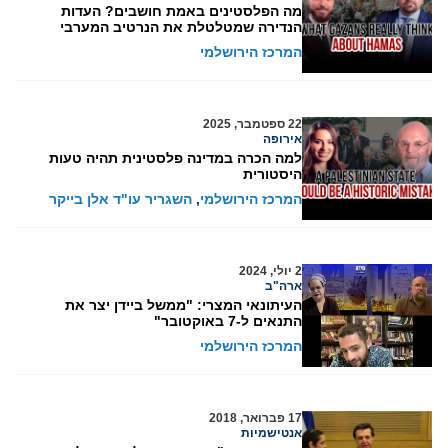
מה הפלסטינים באמת חושבים? העדות
הנדירה שמטלטלת את הנרטיב המערבי
המרכז הירושלמי
22 ספטמבר, 2025
אירופה
למה הכרה במדינה פלסטינית תהיה טעות
היסטורית
המרכז הירושלמי
,
השגריר עו"ד אלן בייקר
2 יולי, 2024
ארה"ב
העיתונאי המצרי: "ממשל ביידן יצר את
התנאים ל-7 באוקטובר"
המרכז הירושלמי
17 פברואר, 2018
אנטישמיות