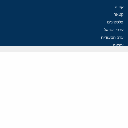
קנדה
קטאר
פלסטינים
ערבי ישראל
ערב הסעודית
עיראק
פרסומים אחרונים
איראן מסמנת התקדמות בהורמוז, הקיצונים מנסים לבלום
קמפיזם: איך דוקטרינה קומוניסטית עיצבה את היחס לישראל במערב
נקמה בכותרות, הסכם בחדרים: איראן מתקרבת לפתיחת הורמוז
עסקה מסוכנת: מועצת השלום של טראמפ וחמאס
הים התיכון עשוי להיות החזית הבאה של איראן
ווידאו
YouTube
ארכיון שמע
הרצאות