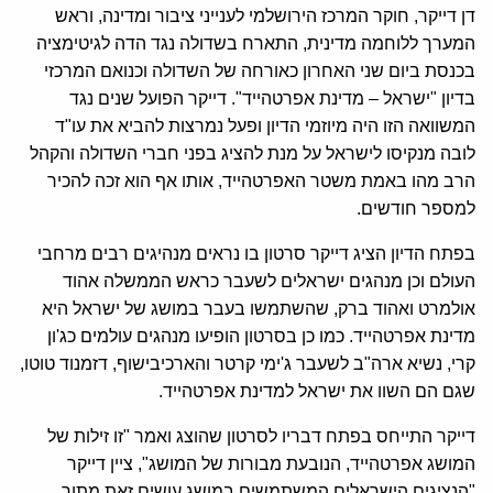
דן דייקר, חוקר המרכז הירושלמי לענייני ציבור ומדינה, וראש
המערך ללוחמה מדינית, התארח בשדולה נגד הדה לגיטימציה
בכנסת ביום שני האחרון כאורחה של השדולה וכנואם המרכזי
בדיון "ישראל – מדינת אפרטהייד". דייקר הפועל שנים נגד
המשוואה הזו היה מיוזמי הדיון ופעל נמרצות להביא את עו"ד
לובה מנקיסו לישראל על מנת להציג בפני חברי השדולה והקהל
הרב מהו באמת משטר האפרטהייד, אותו אף הוא זכה להכיר
למספר חודשים.
בפתח הדיון הציג דייקר סרטון בו נראים מנהיגים רבים מרחבי
העולם וכן מנהגים ישראלים לשעבר כראש הממשלה אהוד
אולמרט ואהוד ברק, שהשתמשו בעבר במושג של ישראל היא
מדינת אפרטהייד. כמו כן בסרטון הופיעו מנהגים עולמים כג'ון
קרי, נשיא ארה"ב לשעבר ג'ימי קרטר והארכיבישוף, דזמנוד טוטו,
שגם הם השוו את ישראל למדינת אפרטהייד.
דייקר התייחס בפתח דבריו לסרטון שהוצג ואמר "זו זילות של
המושג אפרטהייד, הנובעת מבורות של המושג", ציין דייקר
"הנציגים הישראלים המשתמשים במושג עושים זאת מתוך