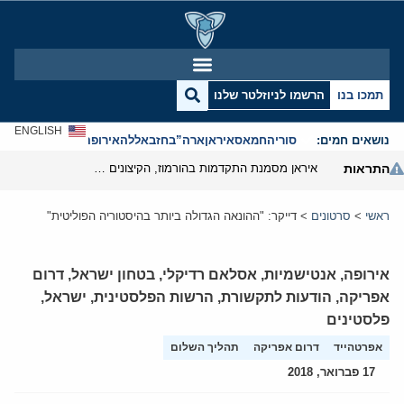
תמכו בנו
הרשמו לניוזלטר שלנו
ENGLISH
נושאים חמים:
סוריה
חמאס
איראן
ארה”ב
חזבאללה
אירופה
אנטישמיות
התראות
איראן מסמנת התקדמות בהורמוז, הקיצונים מנסים לבלום
ראשי
>
סרטונים
>
דייקר: "ההונאה הגדולה ביותר בהיסטוריה הפוליטית"
אירופה
,
אנטישמיות
,
אסלאם רדיקלי
,
בטחון ישראל
,
דרום
אפריקה
,
הודעות לתקשורת
,
הרשות הפלסטינית
,
ישראל
,
פלסטינים
אפרטהייד
דרום אפריקה
תהליך השלום
17 פברואר, 2018