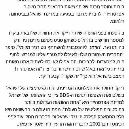
בורות וחוסר הבנה של המציאות בדרא"פ תחת משטר
אפרטהייד", לדבריו מדובר בפגיעה במדינת ישראל ובביטחונה
הלאומי.
בהופעתו בפני הוועדה שיתף דייקר את החוויות שלו בעת ביקרו
למספר חודשים בדרא"פ כשחקן טניס מטעם מדינת ניו יורק
בהיותו נער. "הוזמנו ליוהנסבורג להשתתף בטורניר מקומי", סיפר
"החברים השחורים שלנו לא יכלו להצטרף אלינו למגרש, לחוף
הים, למסעדות ולבריכות. הם אפילו לא יכלו לשתות אתנו מאותה
ברזייה. כל זאת בגלל שהם היו שחורים", ציין "זה אפרטהייד!
המצב בישראל הוא כך? זה שקר!", קבע דייקר.
דייקר החוקר את המלחמה המדינית, הדה לגיטימציה של ישראל
בעולם ואת השפעת תנועת ה-BDS ציין כי ההשוואה של ישראל
למדינת אפרטהייד היא "אחת ההונאות הגדולות ביותר
בהיסטוריה הפוליטית של העולם". מניתוחו עולה כי ההשוואה היא
חלק מהמאבק הפלסטיני נגד ישראל וכי הדברים החלו עוד לפני
הכינוס דרבן 2001. לדבריו הוגה הרעיון היה יאסר ערפאת,