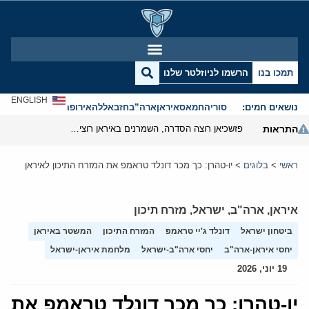
תמכו בנו
הרשמו לניוזלטר שלנו
ENGLISH
נושאים חמים:
סוריה
חמאס
איראן
ארה”ב
חזבאללה
אירופה
אנטישמיות
התראות
פזשכיאן רוצה הסדרה, השמרנים באיראן רוצים מנוף לחץ בהורמוז
ראשי
>
בלוגים
>
יו-טהרן: כך מכר דונלד טראמפ את המזרח התיכון לאיראן
איראן
,
ארה"ב
,
ישראל
,
מזרח תיכון
ביטחון ישראל
דונלד ג'יי טראמפ
המזרח התיכון
המשטר באיראן
יחסי איראן-ארה"ב
יחסי ארה"ב-ישראל
מלחמת איראן-ישראל
19 יוני, 2026
יו-טהרן: כך מכר דונלד טראמפ את