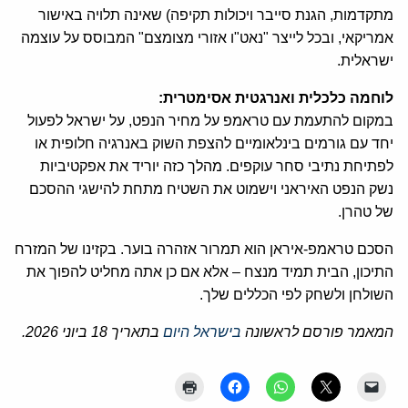
מתקדמות, הגנת סייבר ויכולות תקיפה) שאינה תלויה באישור
אמריקאי, ובכל לייצר "נאט"ו אזורי מצומצם" המבוסס על עוצמה
ישראלית.
לוחמה כלכלית ואנרגטית אסימטרית:
במקום להתעמת עם טראמפ על מחיר הנפט, על ישראל לפעול
יחד עם גורמים בינלאומיים להצפת השוק באנרגיה חלופית או
לפתיחת נתיבי סחר עוקפים. מהלך כזה יוריד את אפקטיביות
נשק הנפט האיראני וישמוט את השטיח מתחת להישגי ההסכם
של טהרן.
הסכם טראמפ-איראן הוא תמרור אזהרה בוער. בקזינו של המזרח
התיכון, הבית תמיד מנצח – אלא אם כן אתה מחליט להפוך את
השולחן ולשחק לפי הכללים שלך.
המאמר פורסם לראשונה
בישראל היום
בתאריך 18 ביוני 2026.