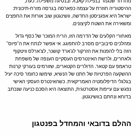
מהדהד שנגמר בנפילת קאבול ובנסיגה משפילה. כעת,
ההיסטוריה חוזרת על עצמה כפארסה בגרסה מזרח-תיכונית:
ישראל היא אפגניסטן החדשה, וושינגטון שוב אורזת את החפצים
ומשאירה את השטח לקיצונים.
מאחורי הקלעים של הדרמה הזו, הריח המוכר של כסף גדול
ומהלכים סיבוביים מסרב להתפוגג. אי אפשר לנתח את ה"פיוס"
הזה בלי להפנות את הזרקור לג'ארד קושנר, לצ'ארלס וויטקוף
ולאחרים, ולרשת האינטרסים העסקיים הענפה של משפחת
טראמפ עם קטאר. הדולרים הקטארים, שזורמים בעורקי קרנות
ההשקעה הפרטיות של חתנו של הנשיא, שימשו כחומר סיכה יעיל
בגלגלי הדיפלומטיה האמריקאית. כשהאינטרס העסקי האישי
נפגש עם עייפות אסטרטגית, התוצאה היא הסכם כניעה שנכתב
בדוחא ונחתם בוושינגטון.
ההלם בדובאי והמחדל בפנטגון