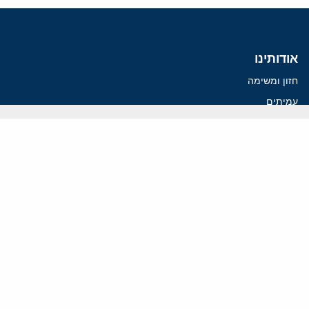
אודותינו
חזון ומשימה
עמיתים
החוקרים
אנשי מפתח
לסטודנטים ומתמחים
מחקר
תימן
תוניסיה
תהליך השלום
רוסיה
קנדה
קטאר
פלסטינים