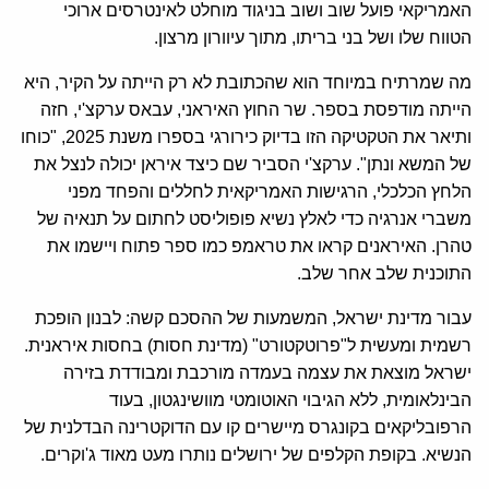
האמריקאי פועל שוב ושוב בניגוד מוחלט לאינטרסים ארוכי
הטווח שלו ושל בני בריתו, מתוך עיוורון מרצון.
מה שמרתיח במיוחד הוא שהכתובת לא רק הייתה על הקיר, היא
הייתה מודפסת בספר. שר החוץ האיראני, עבאס ערקצ'י, חזה
ותיאר את הטקטיקה הזו בדיוק כירורגי בספרו משנת 2025, "כוחו
של המשא ונתן". ערקצ'י הסביר שם כיצד איראן יכולה לנצל את
הלחץ הכלכלי, הרגישות האמריקאית לחללים והפחד מפני
משברי אנרגיה כדי לאלץ נשיא פופוליסט לחתום על תנאיה של
טהרן. האיראנים קראו את טראמפ כמו ספר פתוח ויישמו את
התוכנית שלב אחר שלב.
עבור מדינת ישראל, המשמעות של ההסכם קשה: לבנון הופכת
רשמית ומעשית ל"פרוטקטורט" (מדינת חסות) בחסות איראנית.
ישראל מוצאת את עצמה בעמדה מורכבת ומבודדת בזירה
הבינלאומית, ללא הגיבוי האוטומטי מוושינגטון, בעוד
הרפובליקאים בקונגרס מיישרים קו עם הדוקטרינה הבדלנית של
הנשיא. בקופת הקלפים של ירושלים נותרו מעט מאוד ג'וקרים.