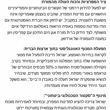
ציר המפרציות והכוח העולה מהמזרח:
יש לפעול להידוק דרמטי של הקשרים הביטחוניים והמודיעיניים
החשאיים עם מדינות המפרץ, שהבינו בעצמן שאמריקה אינה
משענת רלוונטית. במקביל, יש לחזק את הברית האסטרטגית עם
הודו ומדינות נוספות באסיה הרואות באסלאם הרדיקלי איום
משותף, לצד הידוק ברית מזרח אגן הים התיכון עם קפריסין ויוון
כמענה להגמוניה של ארדואן.
הפעלת המנוף האוונגליסטי בתוך ארצות הברית:
לקראת בחירות האמצע, ישראל חייבת להפעיל את מנועי
ההשפעה שלה בתוך המפלגה הרפובליקנית, ובמיוחד בקרב
הקהילה האוונגליסטית המהווה כ-50% מבסיס הבוחרים של
טראמפ באזורי מפתח. לחץ פוליטי ממוקד מצידם, שיבהיר
לנשיא שהפקרת ישראל תעלה לו באובדן ה"בייס", הוא משקל
הנגד היחיד שיכול להזיז אותו מעמדותיו.
מינוף ה"סקטור הטכנולוגי-ביטחוני":
ישראל צריכה להציע למדינות המפרץ, ובמיוחד לאמירויות מוכות
ההלם, מטריה טכנולוגית-הגנתית עצמאית (מערכות יירוט