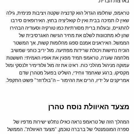
בארצות הברית.
טראמפ, שחלומו הגדול הוא קדנציה שקטה ויציבות פנימית, גילה
שאין לו תמיכה בבית ואין לו קואליציה בחוץ. האירופאים סירבו
להתגייס, ובעלות ברית מסורתיות כמו טורקיה וסעודיה הבהירו
שהן לא מתכוונות לשלם את מחיר הגישה האגרסיבית של
הממשל. האיראנים אמנם ספגו מהלומות קשות, אך המשטר
הוכיח נחישות ויכולת שרידות מפתיעה. מול יריב כוחני שמשיב
מלחמה שערה, טראמפ תמיד מפגין את אופיו האמיתי: חששנות
עמוקה מניהול מהלכי כוח. ראינו את זה מול וולודימיר זלנסקי ומול
מקסיקו. ברגע שאחמד ווחידי, השליט בפועל מטהרן שדם
אמריקנים על ידיו, הרים את ההימור – ה"בולדוזר" פשוט התקפל.
מצעד האיוולת נוסח טהרן
המהלך הזה של טראמפ נראה כאילו נתלש ישירות מדפיו של
ספרה המונומנטלי של ברברה טוכמן, "מצעד האיוולת". הממשל