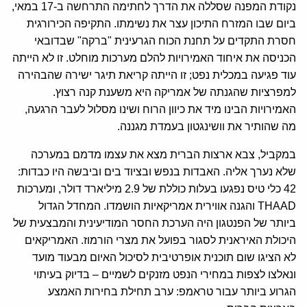
נקודת המפנה שסללה את הדרך לחתימה התרחשה ב-17 במאי,
ביום שבו המזרח התיכון עצר את נשימתו. התקיפה הכירורגית
חסרת התקדים על תחנת הכוח הגרעינית "ברקה" שבדובאי
הכניסה את איחוד האמירויות להלם מערכות מוחלט. זו לא הייתה
עוד פגיעה במכלית נפט; זו הייתה קריאת תיגר ישירה שהבהירה
למפרציות שהגנתה של אמריקה היא משענת קנה רצוץ.
האמירויות הבינו מיד את כיוון הרוח ושינו מסלול לעבר הרגעה,
מה שהותיר את וושינגטון בעמדת מגננה.
במקביל, צבא ארצות הברית מצא את עצמו מדמם במערכה
שלא נערך אליה. האבדות בנפש ובציוד בים וביבשה היו כבדות:
42 כלי טיס נפגעו בעלות כוללת של 2.9 מיליארד דולר, ומערכות
THAAD והגנה אווירית אמריקאיות הושמדו. המחדל הגדול
ביותר של הפנטגון היה הערכת החסר המודיעינית והמבצעית של
היכולת האיראנית לסגור בפועל את מצרי הורמוז. האמריקאים
לא הציגו שום תוכנית אופרטיבית לסיכול האיום מבעוד מועד
ונאלצו לצפות במחירי הנפט מזנקים לשמיים – בדיוק בעיתוי
הגרוע ביותר עבור טראמפ: ערב תחילת בחירות האמצע