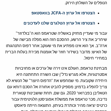
הנופלים על השולחן הירוק.
הצטרפו אל ערוץ ה-JCFA בוואסטאפ
הצטרפו אל ערוץ הטלגרם שלנו לעדכונים
עבור מי שעדיין מחזיק באשליה שטראמפ הוא ה"בולדוזר"
שיחריב את ציר הרשע, ההסכם הזה הוא מפלה מבישה של
ארה"ב. אך הוא אינו מפתיע את מי שעוקב אחר דפוס התנהגותו
של האיש: מדובר בשידור חוזר של אומנות מכירת בעלות הברית
במחירי חיסול.
מבחינת טראמפ, העולם אינו זירה של ערכים או מחויבויות
אסטרטגיות, אלא מגרש נדל"ן שבו השורה התחתונה היא
היחידה שקובעת. מי שמחפש את "הדפוס היוצר" של הנשיא לא
צריך להפליג בדמיון; מספיק להביט אחורה אל הסכם דוחא עם
הטאליבן בפברואר 2020. גם שם, תחת שושבינות קטארית
נדיבה, מכר טראמפ את ממשלת אפגניסטן הלגיטימית עבור
כרטיס יציאה מהיר וכותרת בעיתון. התוצאה הייתה פיאסקו