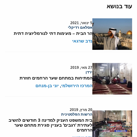
עוד בנושא
5 ינואר, 2021
אסלאם רדיקלי
הר הבית – מעימות דתי לנורמליזציה דתית
נדב שרגאי
27 מאי, 2019
ירדן
המתיחות במתחם שער הרחמים חוזרת
המרכז הירושלמי
,
יוני בן-מנחם
20 מרץ, 2019
הרשות הפלסטינית
בית המשפט העניק למדינה 3 חודשים להשיב
לעתירת 'רגבים' בעניין סגירת מתחם שער
הרחמים