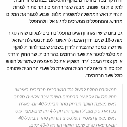
הרחיקה בכירים וזוטרים בווקף האסלאמי בצווים מהר הבית
לתקופות זמן שונות. מבנה שער הרחמים נותר פתוח למרות
הנחיית ראש הממשלה למשטרה מלפני שבוע לסגור את המקום
מחדש. והמתפללים ממשיכים להגיע אליו ולהתפלל.
גם ביום שישי האחרון הגיעו מתפללים רבים למקום שהיה סגור
מזה כ-16 שנים. ירדן הגיבה לראשונה לפניית ממשלת ישראל
שדרשה במסר שהעבירה לירדן בשבוע שעבר להורות לווקף
המוסלמי לסגור את שער הרחמים בהר הבית. שר החוץ הירדני
איימן צפדי הגיב : "ירדן תשקיע את כל מאמציה לשמור על חופש
הכניסה והיציאה להר הבית והשארת כל שערי הר הבית פתוחים
כולל שער הרחמים".
המשטרה החלה לפעול נגד המעורבים הבכירים באירועי
ההשתלטות על שער הרחמים-השיח' עבד אלעזים סלהב
ראש מועצת הווקף הורחק מהר הבית ל-40 יום- נאג'ח
בכיראת סגן מנכ"ל הווקף הורחק ל-4 חודשים-נאצר קוס
ראש מועדון האסיר הפלסטיני הורחק מהר הבית ל-40
יום-ערפאת נג'יב שומר הווקף הורחק ל-40 ימים.