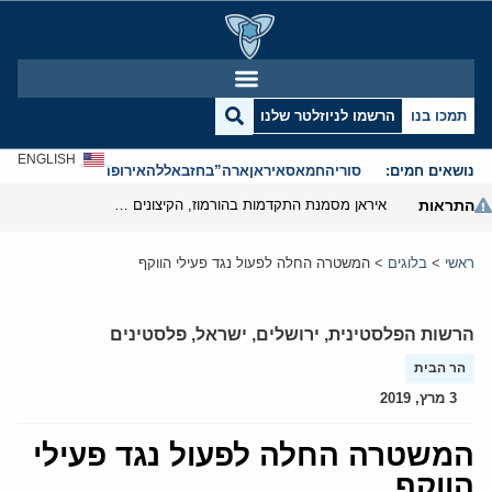
תמכו בנו
הרשמו לניוזלטר שלנו
ENGLISH
נושאים חמים:
סוריה
חמאס
איראן
ארה”ב
חזבאללה
אירופה
אנטישמיות
התראות
איראן מסמנת התקדמות בהורמוז, הקיצונים מנסים לבלום
ראשי
>
בלוגים
>
המשטרה החלה לפעול נגד פעילי הווקף
הרשות הפלסטינית
,
ירושלים
,
ישראל
,
פלסטינים
הר הבית
3 מרץ, 2019
המשטרה החלה לפעול נגד פעילי
הווקף