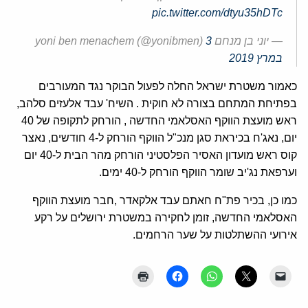
pic.twitter.com/dtyu35hDTc
— יוני בן מנחם yoni ben menachem (@yonibmen)
3
במרץ 2019
כאמור משטרת ישראל החלה לפעול הבוקר נגד המעורבים
בפתיחת המתחם בצורה לא חוקית . השיח' עבד אלעזים סלהב,
ראש מועצת הווקף האסלאמי החדשה , הורחק לתקופה של 40
יום, נאג'ח בכיראת סגן מנכ"ל הווקף הורחק ל-4 חודשים, נאצר
קוס ראש מועדון האסיר הפלסטיני הורחק מהר הבית ל-40 יום
וערפאת נג'יב שומר הווקף הורחק ל-40 ימים.
כמו כן, בכיר פת"ח חאתם עבד אלקאדר ,חבר מועצת הווקף
האסלאמי החדשה, זומן לחקירה במשטרת ירושלים על רקע
אירועי ההשתלטות על שער הרחמים.