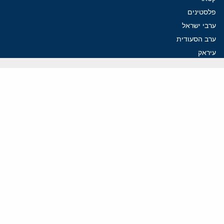
פלסטינים
ערבי ישראל
ערב הסעודית
עיראק
פרסומים אחרונים
איראן מסמנת התקדמות בהורמוז, הקיצונים מנסים לבלום
קמפיזם: איך דוקטרינה קומוניסטית עיצבה את היחס לישראל במערב
נקמה בכותרות, הסכם בחדרים: איראן מתקרבת לפתיחת הורמוז
עסקה מסוכנת: מועצת השלום של טראמפ וחמאס
הים התיכון עשוי להיות החזית הבאה של איראן
ווידאו
YouTube
ארכיון שמע
הרצאות