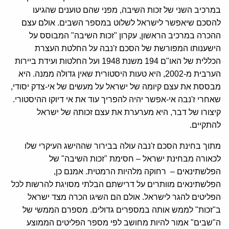
במרכיב השני של זכות השיבה, מפני שהם טוענים שהגיעו
להסכם שיאפשר לישראל לשלוט במספר השבים. אולם עצם
ההכרה במרכיב הראשון, עקרון "זכות השיבה" המבוסס על
הישענותו המפורשת של הסכם ז'נבה על החלטת העצרת
הכללית של האו"ם 194 משנת 1948 ועל החלטות ועידת ביירות
הערבית מ-2002, היא טעות היסטורית שאין גדולה ממנה. היא
מבססת את עצם קיומה של ישראל על מעשים של אי-צדק יסודי,
שאחרי ז'נבה אי-אפשר יהיה להפריך עוד את אי דיוקו ההיסטורי.
קיצורו של דבר, היא מערערת את עצם זכותה של ישראל
להתקיים.
מתוך בחינת הסכם ז'נבה עולה בבירור שההישג העיקרי שלו
לכאורה מבחינת ישראל – חסימת "זכות השיבה" של
הפלשתינאים – רחוקה מלהיות הרמטית. אמנם כן,
הפלשתינאים מוותרים על דרישתם הבלתי מסויגת להרשות לכל
הפליטים להגר לישראל. אולם הם השיגו הכרה מצד ישראל
ב"זכות" לממש אותה במספרים גדולים. מספרם הממשי של
ה"שבים" אמור להיות מחושב לפי מספר הפליטים הממוצע