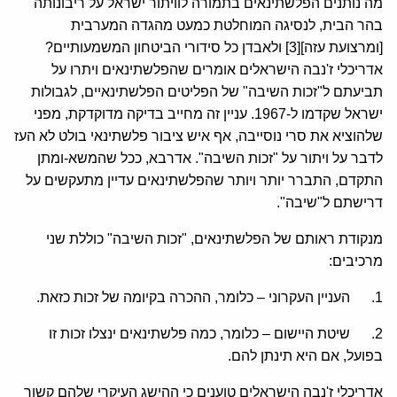
מה נותנים הפלשתינאים בתמורה לוויתור ישראל על ריבונותה
בהר הבית, לנסיגה המוחלטת כמעט מהגדה המערבית
[ומרצועת עזה][3] ולאבדן כל סידורי הביטחון המשמעותיים?
אדריכלי ז'נבה הישראלים אומרים שהפלשתינאים ויתרו על
תביעתם ל"זכות השיבה" של הפליטים הפלשתינאיים, לגבולות
ישראל שקדמו ל-1967. עניין זה מחייב בדיקה מדוקדקת, מפני
שלהוציא את סרי נוסייבה, אף איש ציבור פלשתינאי בולט לא העז
לדבר על ויתור על "זכות השיבה". אדרבא, ככל שהמשא-ומתן
התקדם, התברר יותר ויותר שהפלשתינאים עדיין מתעקשים על
דרישתם ל"שיבה".
מנקודת ראותם של הפלשתינאים, "זכות השיבה" כוללת שני
מרכיבים:
1. העניין העקרוני – כלומר, ההכרה בקיומה של זכות כזאת.
2. שיטת היישום – כלומר, כמה פלשתינאים ינצלו זכות זו
בפועל, אם היא תינתן להם.
אדריכלי ז'נבה הישראלים טוענים כי ההישג העיקרי שלהם קשור