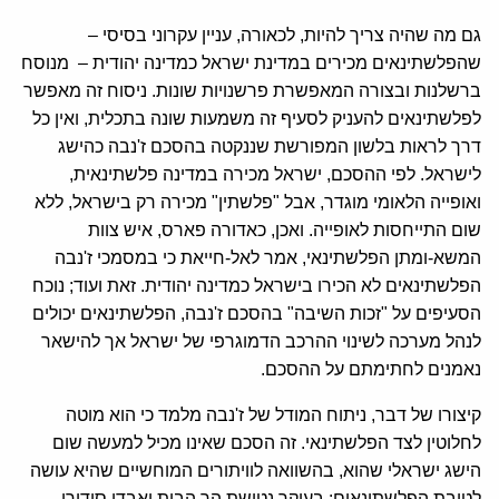
גם מה שהיה צריך להיות, לכאורה, עניין עקרוני בסיסי –
שהפלשתינאים מכירים במדינת ישראל כמדינה יהודית – מנוסח
ברשלנות ובצורה המאפשרת פרשנויות שונות. ניסוח זה מאפשר
לפלשתינאים להעניק לסעיף זה משמעות שונה בתכלית, ואין כל
דרך לראות בלשון המפורשת שננקטה בהסכם ז'נבה כהישג
לישראל. לפי ההסכם, ישראל מכירה במדינה פלשתינאית,
ואופייה הלאומי מוגדר, אבל "פלשתין" מכירה רק בישראל, ללא
שום התייחסות לאופייה. ואכן, כאדורה פארס, איש צוות
המשא-ומתן הפלשתינאי, אמר לאל-חייאת כי במסמכי ז'נבה
הפלשתינאים לא הכירו בישראל כמדינה יהודית. זאת ועוד; נוכח
הסעיפים על "זכות השיבה" בהסכם ז'נבה, הפלשתינאים יכולים
לנהל מערכה לשינוי ההרכב הדמוגרפי של ישראל אך להישאר
נאמנים לחתימתם על ההסכם.
קיצורו של דבר, ניתוח המודל של ז'נבה מלמד כי הוא מוטה
לחלוטין לצד הפלשתינאי. זה הסכם שאינו מכיל למעשה שום
הישג ישראלי שהוא, בהשוואה לוויתורים המוחשיים שהיא עושה
לטובת הפלשתינאים: בעיקר נטישת הר הבית ואבדן סידורי