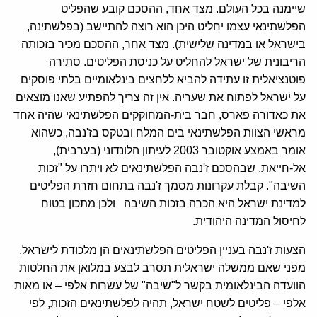
שיימנה בכל העולם. מצד אחד, ההסכם קובע שהפליט
הפלשתינאי עצמו יחליט היכן הוא רוצה להתיישב (בפלשתינה,
בישראל או במדינה שלישית). מצד אחר, ההסכם מכיר בזכותה
הריבונית של ישראל להחליט על כניסת הפליטים. סתירה
פוטנציאלית זו עתידה להביא ללחצים בינלאומיים בלתי פוסקים
על ישראל לפתוח את שעריה. אין זה צריך להפתיע שאנו מוצאים
את כאדורה פארס, חבר בית-המחוקקים הפלשתינאי שהיה אחד
מראשי הצוות הפלשתינאי בים המלח ובטקס בז'נבה, כשהוא
אומר באמצע אוקטובר 2003 לעיתון הלונדוני (בערבית),
אל-חייאת, שבהסכם ז'נבה הפלשתינאים לא ויתרו על "זכות
השיבה". קבלת עקרונות מסמך ז'נבה בתחום חזרת הפליטים
למדינת ישראל היא הכרה בזכות השיבה ולכן מתכון בטוח
לחיסול המדינה היהודית.
הצעות ז'נבה בעניין הפליטים הפלשתינאים הן מלכודת לישראל,
מפני שאם ממשלה ישראלית תסרב לבצע במלואן את החלטות
הוועדה הבינלאומית בקשר ל"שיבה" של עשרות אלפי – או מאות
אלפי – פליטים לשטח ישראל, תהיה לפלשתינאים הזכות, לפי