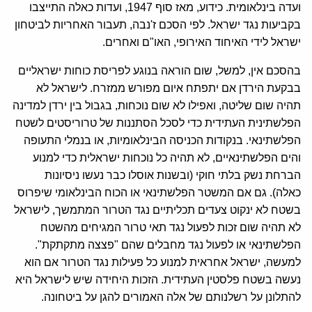
ועדה בינלאומית. כידוע, מאז סוף 1947, ועדות כאלה התייצבו
בקביעות נגד ישראל. לפי הסכם ז'נבה, תעבור האחריות לביטחון
ישראל לידי האיחוד האירופי, האו"ם ואחרים.
בהסכם אין, למשל, שום הוראה בנוגע לפריסת כוחות ישראליים
בבקעת הירדן אם יתפתח איום מפורש ממזרח. לישראל לא
תהיה שום שליטה, ואפילו לא שום נוכחות, בגבול בין ירדן למדינה
הפלשתינית העתידית כדי לסכל הסתננות של טרוריסטים לשטח
הפלשתינאי. בנקודות הכניסה הבינלאומיות, או בנמלי התעופה
והים הפלשתינאיים, לא תהיה כל נוכחות ישראלית כדי למנוע
הברחת נשק בלתי חוקי (ובשנות אוסלו כבר נעשו ניסיונות
כאלה). גם אם המשטר הפלשתינאי או הכוח הבינלאומי שיפרוס
בשטח לא ינקוט צעדים תכליתיים נגד הטרור המתמשך, לישראל
לא תהיה שום זכות לפעול נגד תאי טרור המגיחים מהשטח
הפלשתינאי או לפעול נגד מחבלים שהם "פצצה מתקתקת".
למעשה, ישראל אחראית למנוע כל פעילות נגד הטרור אם הוא
נעשה בשטח פלסטין העתידית. הזכות היחידה שיש לישראל היא
להתלונן על רשלנותם של אלה האמורים להגן על ביטחונה.