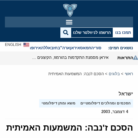
תמכו בנו
הרשמו לניוזלטר שלנו
ENGLISH
נושאים חמים:
סוריה
חמאס
איראן
ארה”ב
חזבאללה
אירופה
אנטישמיות
התראות
איראן מסמנת התקדמות בהורמוז, הקיצונים מנסים לבלום
ראשי
>
בלוגים
>
הסכם ז'נבה: המשמעות האמיתית
ישראל
הסכמים ומהלכים דיפלומטיים
משא ומתן דיפלומטי
4 דצמבר, 2003
הסכם ז'נבה: המשמעות האמיתית