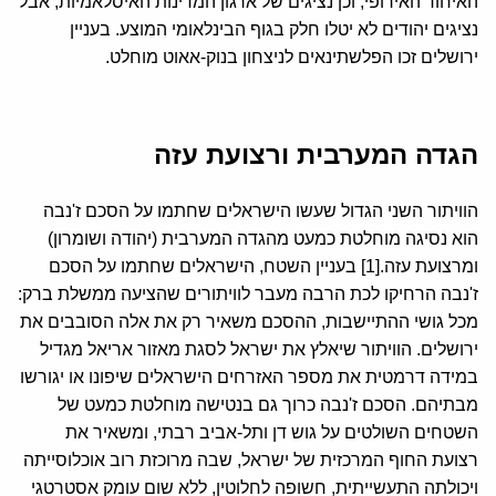
האיחוד האירופי, וכן נציגים של ארגון המדינות האיסלאמיות, אבל
נציגים יהודים לא יטלו חלק בגוף הבינלאומי המוצע. בעניין
ירושלים זכו הפלשתינאים לניצחון בנוק-אאוט מוחלט.
הגדה המערבית ורצועת עזה
הוויתור השני הגדול שעשו הישראלים שחתמו על הסכם ז'נבה
הוא נסיגה מוחלטת כמעט מהגדה המערבית (יהודה ושומרון)
ומרצועת עזה.[1] בעניין השטח, הישראלים שחתמו על הסכם
ז'נבה הרחיקו לכת הרבה מעבר לוויתורים שהציעה ממשלת ברק:
מכל גושי ההתיישבות, ההסכם משאיר רק את אלה הסובבים את
ירושלים. הוויתור שיאלץ את ישראל לסגת מאזור אריאל מגדיל
במידה דרמטית את מספר האזרחים הישראלים שיפונו או יגורשו
מבתיהם. הסכם ז'נבה כרוך גם בנטישה מוחלטת כמעט של
השטחים השולטים על גוש דן ותל-אביב רבתי, ומשאיר את
רצועת החוף המרכזית של ישראל, שבה מרוכזת רוב אוכלוסייתה
ויכולתה התעשייתית, חשופה לחלוטין, ללא שום עומק אסטרטגי