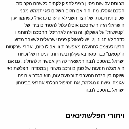
מבוסס על שום ניסיון רציני להפיק לקחים כלשהם מקריסת
הסכם אוסלו: מה יהיה אם חלום השלום לא יתממש מפני
שכוונותיו ויכולתו של הצד השני לא הוערכו כראוי? כשהמודיעין
הישראלי הזהיר שהסכם אוסלו עלול להסתיים בירי של
"קטיושות" על אשקלון, זה נראה לאדריכלי ההסכם ולחותמיו
כדבר לא הגיוני.[2] יש לשאול קצינים ישראלים לשעבר מדוע
הרשו לעצמם להתעלם מאפשרות זו, אפילו כיום, אחרי שרקטות
ה"קסאם" כבר פגעו באשקלון ובשדרות. הניסוח של זכויות
ישראל בהסכם ז'נבה המשאיר לה רק אפשרות להתלונן, גם אם
היא מגלה תנועות של טנקים ורכב משוריין במסדרון הפלשתינאי
שיוקם בין הגדה המערבית ורצועת עזה, הוא בגדר אירוניה
עגומה. גישה זו מגלמת, את הטיפול הבלתי אחראי בביטחון
ישראל בהסכם ז'נבה.
ויתורי הפלשתינאים