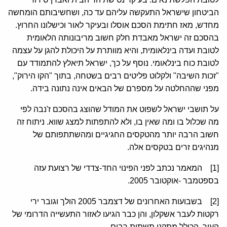
הביטחון שישראל התעקשה עליהם עד כה, ושחשיבותם הומחשה
מחדש, מאז חתימת הסכם אוסלו ובעיקר לאור וכישלונו החרוץ.
בהסכם זה ישראל מאבדת חלק חשוב מריבונותה הלאומית
לטובת ועדה בינלאומית, והיא מוותרת על היכולת להגן על עצמה
לטובת כוח בינלאומי. נוסף על כך, ישראל תיאלץ להתמודד עם
"זכות השיבה" ולקלוט פליטים רבים בשטחה, בתוך "הקו הירוק",
מפני שההחלטה על מספרם של הבאים אינה נתונה בידה.
על תושבי ישראל לשפוט את המודל שהוצג בהסכם ז'נבה לפי
מה שכלול בו ומה שאין בו, ולא להתפתות למצג שווא. ניתוח זה
חשוב הרבה יותר מהטקסים החגיגיים ומהשתתפותם של
מנהיגים זרים בטקסים אלה.
[1] המאמר נכתב לפני הפינוי החד-צדדי של רצועת עזה
בספטמבר -אוקטובר 2005.
[2] בשבועות האחרונים של דצמבר 2005 הולך וגובר ירי
רקטות לעבר אשקלון, והן כבר הגיעו לאזור התעשייה הדרומי של
העיר, הכולל מתקני תשתית רבים.