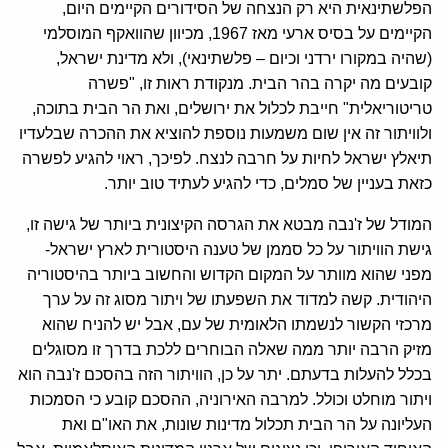
הפלשתינאית היא רק הנצחה של הסידורים הקיימים היום,
הקיימים על בסיס ארעי מאז 1967, מכיוון שהוואקף המוסלמי
(שהיה במקורו ירדני וכיום – פלשתינאי), ולא מדינת ישראל,
קובעים מה יקרה בהר הבית. מנקודת ראות זו, "פשרה
טריטוריאלית" חייבת לכלול את ירושלים, ואת הר הבית בתוכה,
ולוויתור זה אין שום משמעות נוספת להוציא את ההכרה שבלעדיו
תיאלץ ישראל לחיות על חרבה לנצח. לפיכך, ראוי להגיע לפשרה
כזאת בעניין של סמלים, כדי להגיע לעתיד טוב יותר.
המודל של ז'נבה מבטא את הגרסה הקיצונית ביותר של גישה זו,
גישת הוויתור על כל סממן של טענה היסטורית לארץ ישראל-
מפני שהוא מוותר על המקום הקדוש והחשוב ביותר בהיסטוריה
היהודית. קשה למדוד את השפעתו של ויתור מסוג זה על ערך
מרכזי הקשור לנשמתו הלאומית של עם, אבל יש להניח שהוא
מזיק הרבה יותר ממה שאלה הבוחרים ללכת בדרך זו מסוגלים
בכלל להעלות בדעתם. יתר על כן, הוויתור הזה בהסכם ז'נבה הוא
ויתור מוחלט וכולל. למרבה האירוניה, ההסכם קובע כי הסמכות
העליונה על הר הבית תכלול מדינות שונות, את האו"ם ואת