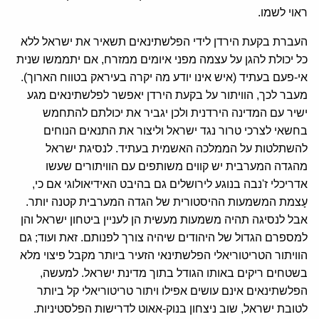
ראוי לשמו.
העברת בקעת הירדן לידי הפלשתינאים תשאיר את ישראל ללא
כל יכולת להגן על עצמה מפני איומים ממזרח, אם יתממשו שנית
אי-פעם בעתיד (איש אינו יודע מה יקרה בעיראק בטווח הארוך).
מעבר לכך, הוויתור על בקעת הירדן יאפשר לפלשתינאים מגע
ישיר עם המדינה הירדנית ולכן יגביר את יכולתם להתחמש
בחשאי לצרכי טרור נגד ישראל וליצור את התנאים הנוחים
להשתלטות על הממלכה האשמית בעתיד. לנסיגת ישראל
מהגדה המערבית יש קווים משותפים עם הוויתורים שעשו
אדריכלי ז'נבה בנוגע לירושלים גם בהיבט האידיאולוגי אם כי,
עָצמת המשמעות ההיסטורית של הגדה המערבית קטנה יותר.
אבל לנסיגה תהיה משמעות מעשית הן לעניין ביטחון ישראל והן
למספרם הגדול של היהודים שיהיה צורך לפנותם. זאת ועוד; גם
הוויתור הטריטוריאלי הפלשתינאי הזעיר ביותר מקבל פיצוי מלא
בשטחים ריקים באותו הגודל בתוך מדינת ישראל. למעשה,
הפלשתינאים אינם עושים אפילו ויתור טריטוריאלי קל ביותר
לטובת ישראל, שוב ניצחון בנוק-אאוט לדרישות הפלסטיניות.