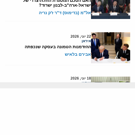
האם הסכם המסגרת התלת-צדדי של
ישראל-ארה"ב-לבנון ישרוד?
אל"מ (בדימוס) ד"ר ז'ק נריה
22 יוני, 2026
איראן
ההזדמנות הטמונה בעסקה שנכפתה
אבירם בלאיש
18 יוני, 2026
איראן
איראן מחפשת הסכם לסיום המלחמה כדי
לקנות זמן ולשמר את תוכנית הגרעין
יוני בן-מנחם
11 יוני, 2026
איראן
אזרבייג'ן והברית המתפתחת מעצבות מחדש