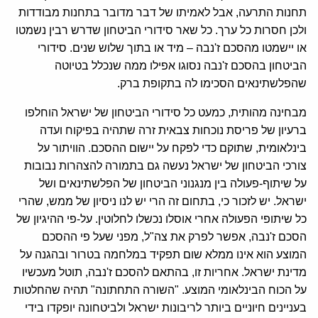
תחנות התרעה, אבל לאמיתו של דבר מדובר בתחנות מבודדות
ולכן חסרות כל ערך. כל שאר סידורי הביטחון שדרש רבין נשמטו
או יישמטו מהסכם ז'נבה – מיד או בתוך שלוש שנים. סידורי
הביטחון בהסכם ז'נבה נסוגו אפילו ממה שנכלל בטיוטה
שהפלשתינאים הסכימו לה בתקופת ברק.
מבחינה מהותית, כמעט כל סידורי הביטחון של ישראל הוחלפו
ברעיון של פריסת נוכחות צבאית זרה שתהיה בפיקוח ועדה
בינלאומית, שתוקם כדי לפקח על יישום ההסכם. הוויתור על
צורכי הביטחון של ישראל נעשה גם בתמורה להצהרות נבובות
על שיתוף-פעולה בין מנגנוני הביטחון של הפלשתינאים ושל
ישראל. יש לזכור כי, בתחום זה הרי יש לנו ניסיון של ממש, שהרי
כל שיתופי הפעולה אחרי אוסלו נכשלו לחלוטין. על-פי ההיגיון של
הסכם ז'נבה, אפשר לפרק את צה"ל, מפני שעל פי ההסכם
המוצע הוא אינו ממלא שום תפקיד במלחמה בטרור ובהגנה על
מדינת ישראל. אחריות זו, בהתאם להסכם ז'נבה, תוטל מעכשיו
על הכוח הבינלאומי המוצע. "השורה התחתונה" תהיה שהחלטות
בעניינים חיוניים ביותר לריבונות ישראל ולביטחונה יופקדו בידי