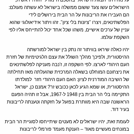
הישראלים עשו צעד ששום ממשלה בישראל לא עשתה מעולם:
הם העבירו את הריבונות על הר הבית בירושלים לידי
הפלשתינאים, ויצרו "ציונות בלי ציון". זהו ויתור אידיאולוגי שהוא
עניין של ערכים אישיים, משהו שכל אחד יכול להתייחס אליו לפי
השקפת עולמו.
יהיו כאלה שיראו בוויתור זה נתק בין ישראל למורשתה
ההיסטורית, ולפיכך מהלך השולל את עצם הלגיטימיות של חזרת
העם היהודי לארצו. לפי השקפה זו, ז'נבה מעניקה לפלשתינאים
את ניצחונם המוחלט בשאלה המרכזית שהועלתה מאז תחילתה
של השיבה המודרנית לציון: האם העם היהודי חזר למולדתו
ההיסטורית, או שמא הגיע לכאן ככובש זר? אמנם כן, ישראל
התקיימה בלי הר הבית בין 1948 ל-1967, אבל זו תהיה הפעם
הראשונה שבה היא מוותרת בפועל על חזקתה וטענתה לריבונות
בעיר דוד.
לעומת זאת, יהיו ישראלים לא מעטים שיתייחסו לסוגיית הר הבית
במונחים מעשיים מאוד – הענקת מעמד פורמלי לריבונות