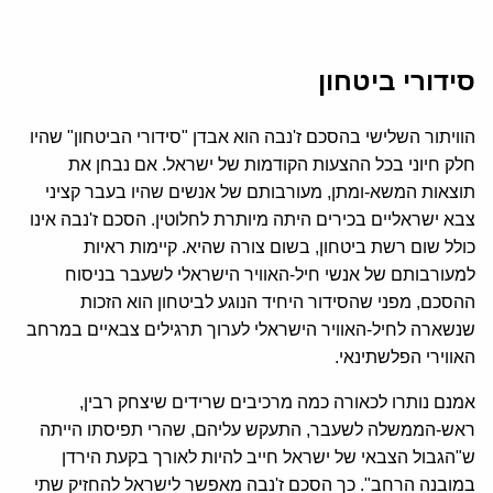
סידורי ביטחון
הוויתור השלישי בהסכם ז'נבה הוא אבדן "סידורי הביטחון" שהיו
חלק חיוני בכל ההצעות הקודמות של ישראל. אם נבחן את
תוצאות המשא-ומתן, מעורבותם של אנשים שהיו בעבר קציני
צבא ישראליים בכירים היתה מיותרת לחלוטין. הסכם ז'נבה אינו
כולל שום רשת ביטחון, בשום צורה שהיא. קיימות ראיות
למעורבותם של אנשי חיל-האוויר הישראלי לשעבר בניסוח
ההסכם, מפני שהסידור היחיד הנוגע לביטחון הוא הזכות
שנשארה לחיל-האוויר הישראלי לערוך תרגילים צבאיים במרחב
האווירי הפלשתינאי.
אמנם נותרו לכאורה כמה מרכיבים שרידים שיצחק רבין,
ראש-הממשלה לשעבר, התעקש עליהם, שהרי תפיסתו הייתה
ש"הגבול הצבאי של ישראל חייב להיות לאורך בקעת הירדן
במובנה הרחב". כך הסכם ז'נבה מאפשר לישראל להחזיק שתי