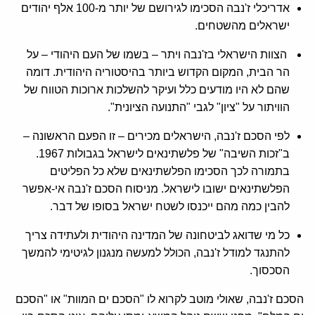
אדריכלי ז'נבה הסכימו לגירושם של יותר מ-100 אלף יהודים
ישראלים מהשטחים.
הצוות הישראלי בז'נבה ויתר – בשמו של העם היהודי – על
הר הבית, המקום הקדוש ביותר בהיסטוריה היהודית. דומה
שהם לא היו מודעים כלל ועיקר להשלכות ארוכות הטווח של
הוויתור על "ציון" לגבי "התנועה הציונית".
לפי הסכם ז'נבה, הישראלים מכירים – זו הפעם הראשונה –
ב"זכות השיבה" של פלשתינאים לישראל בגבולות 1967.
בתמורה לכך הסכימו הפלשתינאים שלא כל הפליטים
הפלשתינאים ישובו לישראל. מניסוח הסכם ז'נבה אי-אפשר
להבין כמה מהם ייכנסו לשטח ישראל בסופו של דבר.
כל מי שדואג לביטחונה של המדינה היהודית ולעתידה צריך
להתנגד למודל ז'נבה, הכולל למעשה מנגנון לגיטימי להמשך
הסכסוך.
הסכם ז'נבה, שאולי מוטב לקרוא לו "הסכם ים המוות" או "הסכם