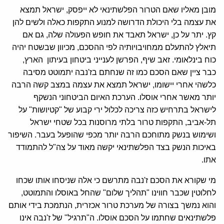
מובן מאליו שאם הטרור הפלשתינאי לא ייפסק, ישראל תמצא
את עצמה בלי היכולת הדרושה למנוע התקפות כאלה ולשים להן
קץ. יתר על כן, ישראל תאבד את חופש הפעולה שלה, גם אם
תיאלץ להתעלם ממחויבויותיה לפי ההסכם, מכיוון שבשטח יהיה
כוח בינלאומי. זאב שיף, הפרשן לענייני ביטחון בעיתון הארץ,
כבר ציין שאם הסכם כמו זה שנחתם בז'נבה יתמוטט מסיבה
כלשהי אחרי יישומו, ישראל תמצא את עצמה במצב קשה הרבה
יותר מאשר אחרי אוסלו. הערכת האיום הביטחוני הנשקף
לישראל בתרחיש כזה צריכה לכלול ירי קבוע של "קטיושות" על
תל-אביב, התקפות טרור בלתי מרוסנות בכל שטחי ישראל
ושימוש בנשק מתוחכם הרבה יותר מכפי שהופעל בעבר. השיפור
באיכות הנשק בצד הפלשתינאי יקשה מאוד על צה"ל להתמודד
אתו.
מי שקורא את הסכם ז'נבה מתרשם כי אלה שניסחו אותו שכחו
לחלוטין שכבר חווינו "תהליך שלום" שהחל באוסלו והתמוטט,
והוא נמשך בצורה של מערכת טרור אכזרית, הנתמכת בידי אותם
פלשתינאים שחתמו על הסכם אוסלו. ה"תרגיל" של ז'נבה אינו