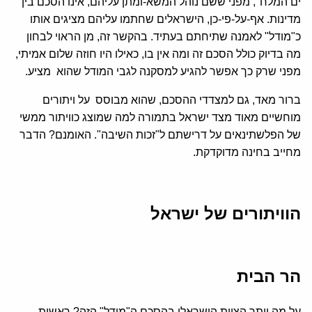
ים המלח", מפני ששם נוהל המשא-ומתן עליהם, אינו הסכם בין
מדינות. אף-על-פי-כן, הישראלים שחתמו עליהם מציגים אותו
כ"מודל" לאמנה שתיחתם בעתיד. בהקשר זה, מן הראוי לבחון
מה בדיוק כולל הסכם זה ומה אין בו, כאילו היו חוזה שלום אמיתי,
מפני שרק כך אפשר להגיע למסקנה לגבי המודל שהוא מציע.
ברור מאד, גם למצדדי ההסכם, שהוא מבוסס על ויתורים
מוחשיים מאוד מצד ישראל בתמורה למה שמוצג כוויתור ממשי
של הפלשתינאים על דרישתם ל"זכות השיבה". האומנם? הדבר
מחייב בחינה מדוקדקת.
הוויתורים של ישראל
הר הבית
על מה ויתר הצוות הישראלי בהסכם ה"מודל" הזה? ראשית,