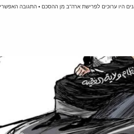
ם היו ערוכים לפרישת ארה"ב מן ההסכם • התגובה האפשרית