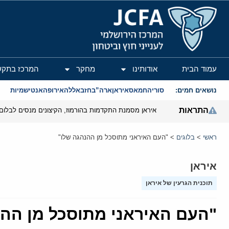
המרכז הירושלמי לענייני חוץ וביטחון
עמוד הבית
אודותינו
מחקר
המרכז בתקש
נושאים חמים:
סוריה
חמאס
איראן
ארה”ב
חזבאללה
אירופה
אנטישמיות
התראות
איראן מסמנת התקדמות בהורמוז, הקיצונים מנסים לבלום
ראשי
>
בלוגים
>
"העם האיראני מתוסכל מן ההנהגה שלו"
איראן
תוכנית הגרעין של איראן
"העם האיראני מתוסכל מן ההנ