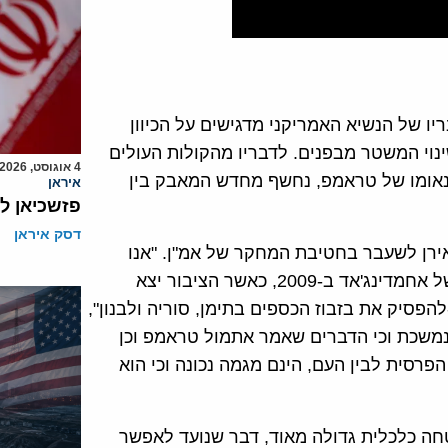
ו של הנשיא האמריקני מדגישים על הכיוון
נוי המשטר מבפנים. לדבריו מהקולות העולים
4 אוגוסט, 2026
נאומו של טראמפ, נחשף מחדש המאבק בין
איראן
פזשכיאן ל
דסק איראן
ירן לשעבר בחטיבת המחקר של אמ"ן. "אנו
רואים את זה עוד מההפגנות לאחר הבחירות המושחתות של אחמדינג'אד ב-2009, כאשר הציבור יצא
בות וקרא את אותם קריאות שהוא קרא בסוף 2017 -להפסיק את בזבוז הכספים בתימן, סוריה ולבנון",
נמשכת וכי הדברים שאמר אתמול טראמפ וכן
רסית לבין העם, הינם מגמה נכונה וכי הוא
טחה כלכלית גדולה מאוד, דבר שנועד לאפשר