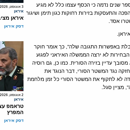
פר שנים נדמה כי הכסף עצמו כלל לא מגיע
3 אוגוסט, 2026
איראן
ה והתעסקות בזירות רחוקות כגון תימן ושיגור
איראן מצי
טרו אסד.
דסק איראן
יראן.
גבלת באפשרות התגובה שלה", כך אומר חוקר
 הבחירות לא ירצה הממשלה האיראני לפגוע
ובך עדיין בזירה הסורית. כמו כן, גם רוסיה
חזקה נגד המשטר הסורי, דבר הנוגד את
ידה לא לתקוף את המשטר הסורי כל זמן מלחמת
 מציין סגל.
2 אוגוסט, 2026
איראן
טראמפ עצר
המפרץ
דסק איראן