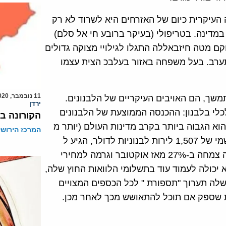
העיקרית כיום של האזרחים היא לשרוד לא רק
במדינה. בטריפולי (בעיקר ברובע חי אל סלם)
ם מטה חיזבאללה התגלו לגילויי מצוקה גדולים
רב. בעל משפחה באזור בעלבכ הצית עצמו
11 נובמבר, 2020
תמשך, הם האויבים העיקריים של הלבנונים.
ירדן
ימדיי האסון הכלכלי בלבנון: ההכנסה הממוצעת של הלבנונים
הקורונה במ
וני שלה הוא הגבוה ביותר בקרב מדינות העולם (יותר מ
המרכז הירושל
-80 מיליארד דולר). הדולר האמריקאי, שנסחר בשער הרשמי של 1,507 לירות לבנוניות לדולר, הגיע ל
-2,800 לירות לבנוניות לדולר בסוף מרץ 2020. האינפלציה צמחה ב-27% מאז אוקטובר וגרמה למחירי
ץ כי היא לא יכולה לעמוד עוד בתשלומי הלוואות החוץ שלה,
לה תערוך "תספורת " לכל הכספים המצויים
ת שספק אם תוכל להתאושש מכך לאחר מכן.