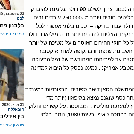
כאשר המצוקה הכלכלית היא כה חריפה עדיין נדרש האזרח הלבנוני צריך לשלם 90 דולר על מנת להיבדק
23 ספטמבר, 2020
לנגיף הקורונה, ואילו תושבים בלתי חוקיים בלבנון (מיליון פליטים סורים ויותר מ -250,000 עובדים זרים
לבנון
בלבנון מזה
עשרות אלפי ,הפליטים" הפלסטינים) נדרשים לשלם 500 דולר עבור בדיקה – סכום בלתי אפשרי לכל
הדעות. במקביל, אנשים מקושרים מאוד, בשיתוף חלק מהבנקים, הצליחו להבריח יותר מ -6 מיליארד דולר
המרכז הירושל
 כל חוקי החירום האוסרים על משיכה של יותר
יים", חשבונות שנפתחו בתקופה לאחר אוקטובר
פומטים עד לפתיחתו המחודשת של נמל התעופה
וצאה מהמחסור במטבע אמריקני, כמעט נפסק כל היבוא למדינה
הממשלה חסאן דיאב ספורים. הרפורמות במערכת
ר כסף שנגנב נמצא בקיפאון (יותר מדי
31 מרץ, 2020
 קץ למערכת פוליטית המבוססת על קשרים וחלוקת
חזבאללה
משרות ומינויים פוליטיים על פי מפתח עדתי שהוחלט עליהם בהסכם טאיף בשנת 1989, נותרו בלתי
בין אידליב
שמעון שפירא