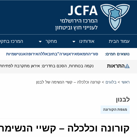
המרכז הירושלמי לענייני חוץ וביטחון
עמוד הבית
אודותינו
מחקר
המרכז בתקש
נושאים חמים:
סוריה
חמאס
איראן
ארה”ב
חזבאללה
אירופה
אנטישמיות
התראות
נקמה בכותרות, הסכם בחדרים: איראן מתקרבת לפתיחת 
ראשי
>
בלוגים
>
קורונה וכלכלה – קשיי הנשימה של לבנון
לבנון
מגפת הקורונה
קורונה וכלכלה – קשיי הנשימה 