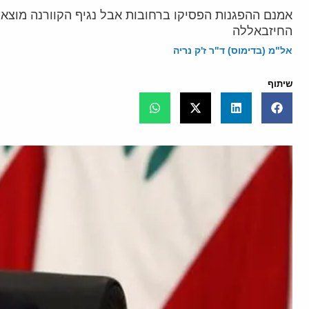
אמנם ההפגנות הפסיקו ברחובות אבל נגיף הקוורנה מוצא
החיזבאללה
אל"מ (בדימוס) ד"ר ז'ק נריה
שיתוף