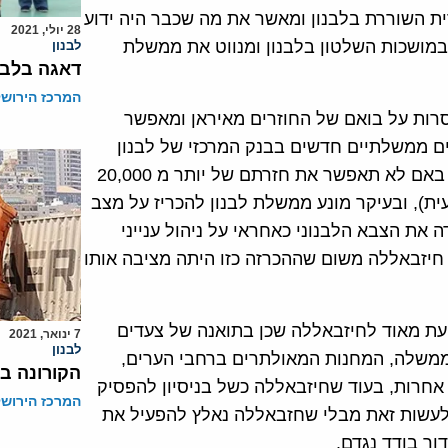
ית השוררת בלבנון ומאשר את מה שכבר היה ידוע
28 יולי, 2021
במושכות השלטון בלבנון ומנווט את ממשלת
לבנון
דאגה בלבנ
המרכז הירושל
רות על בואם של החוזרים מאיראן ומאפשר
יים ממשלתיים חדשים בבנק המרכזי של לבנון
ובכך משתק את פעילותו, הוא מאיים על שלמות הממשלה באם לא תאפשר את חזרתם של יותר מ 20,000
ית), ובעיקר מונע ממשלת לבנון להכריז על מצב
ה את הצבא הלבנוני כאחראי על ניהול ענייני
חיזבאללה משום שההכרזה כזו היתה מציבה אותו
עת מאוד לחיזבאללה שכן בתואנה של צעדים
7 ינואר, 2021
לבנון
הממשלה, המחנות המאולתרים ברחבי הערים,
הקורונה במ
 אחרות, בעוד שחיזבאללה כשל בניסיון להפסיק
המרכז הירושל
 אוקטובר 2019, הנגיף הצליח לעשות זאת מבלי שחזבאללה נאלץ להפעיל את
דור בודד נגדם.