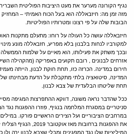
נגיף הקורונה מערער את מעט היציבות הפוליטית השבריר
מזה זמן מה: חיזבאללה הוא בעל הכוח האמיתי – המחזיק 
הבובות שלה על פי רצונו ומטרותיו הפוליטיות.
חיזבאללה עושה כל העולה על רוחו: מתעלם מתקנות האוס
למקורביו לנחות בלבנון בלא מפריע, חזבאללה מונע מינו
אזרחים לבנונים , רובם תקועים באפריקה (מהקהילה השיע
חירום במדינה. הכרזה כזו, תחת חוקת לבנון, הייתה מעמיד
המדינה, סיטואציה בלתי מתקבלת על הדעת מבחינתו של 
תחת שליטתו הבלעדית של צבא לבנון.
ככל שהדבר נראה משונה, דווקא ההתפרצות המגיפה מסיי
סניטריים במסגרת המלחמה בנגיף, פוזרו ההפגנות נגד 
במרחבים הציבוריים ועל הצירים הראשיים פורקו. במילים
את ההפגנות ברחובות מאז
המיליציות שלו נגד המפגינים ומבלי שצבא לבנון ירה ולו כ