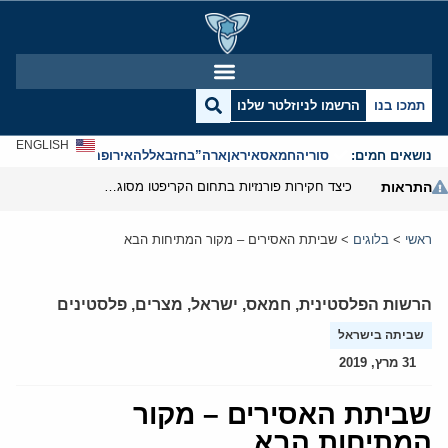
תמכו בנו
הרשמו לניוזלטר שלנו
ENGLISH
נושאים חמים:
סוריה
חמאס
איראן
ארה”ב
חזבאללה
אירופה
אנטישמיות
התראות
כיצד חקירות פורנזיות בתחום הקריפטו מסוגלות לפרק את המערך הפיננסי של משמרות המהפכה
ראשי
>
בלוגים
>
שביתת האסירים – מקור המתיחות הבא
הרשות הפלסטינית
,
חמאס
,
ישראל
,
מצרים
,
פלסטינים
שביתה בישראל
31 מרץ, 2019
שביתת האסירים – מקור
המתיחות הבא