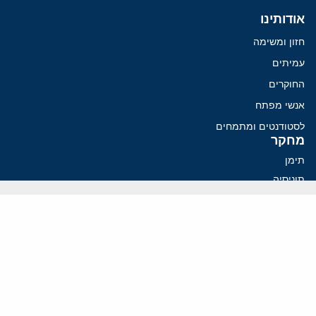
אודותינו
חזון ומשימה
עמיתים
החוקרים
אנשי מפתח
לסטודנטים ומתמחים
מחקר
תימן
תוניסיה
תהליך השלום
רוסיה
קנדה
קטאר
פלסטינים
ערבי ישראל
ערב הסעודית