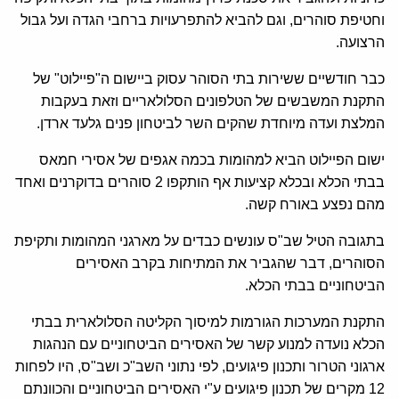
וחטיפת סוהרים, וגם להביא להתפרעויות ברחבי הגדה ועל גבול
הרצועה.
כבר חודשיים ששירות בתי הסוהר עסוק ביישום ה"פיילוט" של
התקנת המשבשים של הטלפונים הסלולאריים וזאת בעקבות
המלצת ועדה מיוחדת שהקים השר לביטחון פנים גלעד ארדן.
ישום הפיילוט הביא למהומות בכמה אגפים של אסירי חמאס
בבתי הכלא ובכלא קציעות אף הותקפו 2 סוהרים בדוקרנים ואחד
מהם נפצע באורח קשה.
בתגובה הטיל שב"ס עונשים כבדים על מארגני המהומות ותקיפת
הסוהרים, דבר שהגביר את המתיחות בקרב האסירים
הביטחוניים בבתי הכלא.
התקנת המערכות הגורמות למיסוך הקליטה הסלולארית בבתי
הכלא נועדה למנוע קשר של האסירים הביטחוניים עם הנהגות
ארגוני הטרור ותכנון פיגועים, לפי נתוני השב"כ ושב"ס, היו לפחות
12 מקרים של תכנון פיגועים ע"י האסירים הביטחוניים והכוונתם