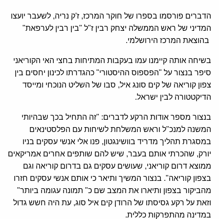
הדברים פורסמו בספרו של חוקר המרכז, ז'ק נריה, לשעבר יועצו
המדיני של ראש הממשלה יצחק רבין ז"ל "בין רבין לערפאת"
בהוצאת המרכז הירושלמי.
בשיחה אותה קיימנו עמו בעקבות המתיחות בחצי האי הקוריאני
סיפר בנצור על "הפספוס ההיסטורי" כהגדרתו לכינון יחסים בין
צפון קוריאה של קים סונג איל, סבו של השליט הנוכחי ומייסד
הדיקטטורה לבין ישראל.
בנצור מספר אודות הרקע לדברים: "זה התחיל בכך שבהיותי
המשנה למנכ"ל וראש המשלחת לשיחות עם הפלסטינאים
במסגרת תהליך מדריד בוושינגטון, פנו אלי אנשי עסקים בניו
יורק, שהכרתי אותם בעבר, שיש להם שותפים אחרים אמריקאים
ממוצא דרום קוריאני, שעושים עסקים גם בדרום קוריאה וגם
בצפון קוריאה". בנצור המשיך ותיאר כי אותם אנשי עסקים חזרו
מהביקור בצפון ותיארו את המצב שם כ" תמונה עגומה ביותר"
וזאת על רקע גסיסתו של הרודן קים איל סוג, עת היה חשש גדול
במדינה מהתפרקות כללית.