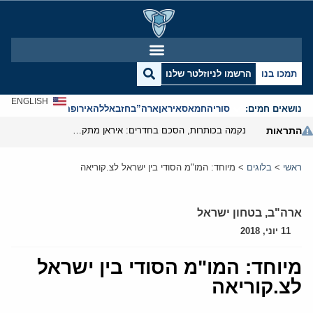
תמכו בנו
הרשמו לניוזלטר שלנו
ENGLISH
נושאים חמים:
סוריה
חמאס
איראן
ארה”ב
חזבאללה
אירופה
אנטישמיות
התראות
נקמה בכותרות, הסכם בחדרים: איראן מתקרבת לפתיחת הורמוז
ראשי
>
בלוגים
>
מיוחד: המו"מ הסודי בין ישראל לצ.קוריאה
ארה"ב
,
בטחון ישראל
11 יוני, 2018
מיוחד: המו"מ הסודי בין ישראל
לצ.קוריאה