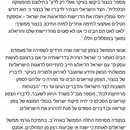
מספר בנצור ביקשו בעיקר ואולי רק לדון" בחילוצם מהמצוקה
הכלכלית", הצד הישראלי הבהיר לדבריו של בנצור כי הוא דורש
יחסי גומלין ויעלה את הדרישות המדאיגות את ישראל – אספקת
הטילים ואמצעי לחימה אחרים למזח התיכון. בנצור ממשיך:
"לאט לאט הם הבינו כי אנו לא סוטים מהדרישות שלנו והדיאלוג
נמשך במסלולים הללו ".
אנשי הממשל בצפון קוריאה שהיו חרדים לשמירה על מעמדם
הבינו כאמור כי ישראל רצינית בדרישותיה וכי אם ברצונם לעשות
עסקים" עם ישראל הדיאלוג חייב להתייחס לדאגות הישראליות
ממשלוחי הנשק והידע שהועבר לאיראן ולסוריה בעיקר. לדבריו
של בנצור, הצפון קוריאנים הבינו עד מהרה כי עליהם לספק
תשובות לצד הישראלי והדברים הגיעו עד כדי "הבטחות
מרחיקות לכת", מספר מנכ"ל משרד החוץ לשעבר, לדבריו הצפון
קוריאנים הסכימו כי יהיה פיקוח ישראלי בנמלי המוצא של צפון
קוריאה וכן דברים נוספים על מנת להרגיע את הישראלים.
בנקודה מסוימת החלה הממשל בארה"ב, בתמיכת גורמי ממשל
ישראלים לאותת כי ישנה אי שביעות רצון מן המהלכים. אמנם