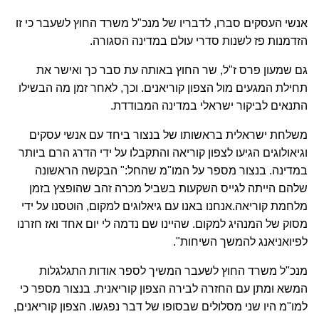
אנשי העסקים סברו, לדבריו של מנכ"ל משרד החוץ לשעבר כי זו
הזדמנות פז לשנות סדרי עולם במדינה הסגורה.
גם שמעון פרס ז"ל, שר החוץ באותה עת סבר כך ואישר את
תחילת המגעים מול הצפון קוריאנים. וכך, לאחר זמן מה הבשילו
התנאים לביקור ישראלי במדינה המבודדת.
משלחת ישראלית בראשותו של בנצור ביחד עם אנשי עסקים
וגיאולוגים הגיעו לצפון קוריאה והתקבלו על ידי הדרג הרם ביותר
במדינה. בנצור מספר על המו"מ שהחל:" הבקשה הראשונה
שלהם הייתה לגייס השקעות בשביל מכרה זהב שהופצץ בזמן
מלחמת קוריאה.אנחנו באנו עם גיאלוגים למקום, הוטסנו על ידי
מסוק של המנהיג למקום. שהיינו שם נדמה לי יום אחד ואז חזרנו
לפיואניאנג להמשך השיחות".
מנכ"ל משרד החוץ לשעבר המשיך לספר אודות התגלגלות
המשא ומתן עם החזרה לבירה הצפון קוריאנית. בנצור מספר כי
למו"מ היו שני מסלולים שבסופו של דבר נפגשו. הצפון קוריאנים,