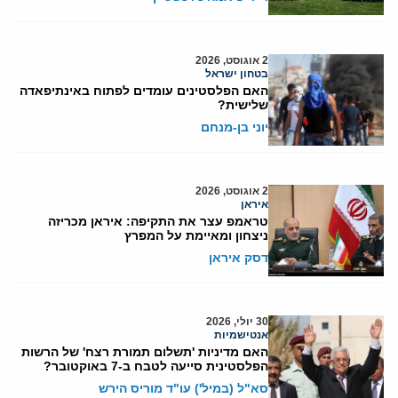
2 אוגוסט, 2026
בטחון ישראל
האם הפלסטינים עומדים לפתוח באינתיפאדה
שלישית?
יוני בן-מנחם
2 אוגוסט, 2026
איראן
טראמפ עצר את התקיפה: איראן מכריזה
ניצחון ומאיימת על המפרץ
דסק איראן
30 יולי, 2026
אנטישמיות
האם מדיניות 'תשלום תמורת רצח' של הרשות
הפלסטינית סייעה לטבח ב-7 באוקטובר?
סא"ל (במיל') עו"ד מוריס הירש