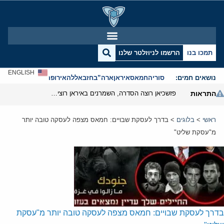
תמכו בנו
הרשמו לניוזלטר שלנו
ENGLISH
נושאים חמים:
סוריה
חמאס
איראן
ארה”ב
חזבאללה
אירופה
אנטישמיות
התראות
פזשכיאן רוצה הסדרה, השמרנים באיראן רוצים מנוף לחץ בהורמוז
ראשי
>
בלוגים
>
בדרך לעסקת שבויים: חמאס מצפה לעסקה טובה יותר
מ"עסקת שליט"
בדרך לעסקת שבויים: חמאס מצפה לעסקה טובה יותר מ"עסקת