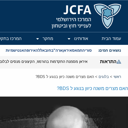
המרכז הירושלמי לענייני חוץ וביטחון
עמוד הבית
אודותינו
מחקר
המרכז בתקש
נושאים חמים:
סוריה
חמאס
איראן
ארה”ב
חזבאללה
אירופה
אנטישמיות
התראות
איראן מסמנת התקדמות בהורמוז, הקיצונים מנסים לבלום
ראשי
>
בלוגים
>
האם מצרים משנה כיוון בנוגע ל BDS?
האם מצרים משנה כיוון בנוגע ל BDS?