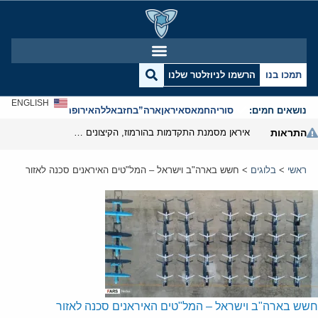
תמכו בנו
הרשמו לניוזלטר שלנו
ENGLISH
נושאים חמים:
סוריה
חמאס
איראן
ארה”ב
חזבאללה
אירופה
אנטישמיות
התראות
איראן מסמנת התקדמות בהורמוז, הקיצונים מנסים לבלום
ראשי
>
בלוגים
>
חשש בארה"ב וישראל – המל"טים האיראנים סכנה לאזור
חשש בארה"ב וישראל – המל"טים האיראנים סכנה לאזור