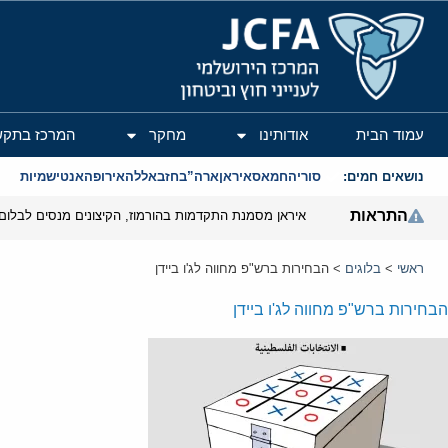
המרכז הירושלמי לענייני חוץ וביטחון
עמוד הבית
אודותינו
מחקר
המרכז בתקש
נושאים חמים:
סוריה
חמאס
איראן
ארה”ב
חזבאללה
אירופה
אנטישמיות
התראות
איראן מסמנת התקדמות בהורמוז, הקיצונים מנסים לבלום
ראשי
>
בלוגים
>
הבחירות ברש"פ מחווה לג'ו ביידן
הבחירות ברש"פ מחווה לג'ו ביידן