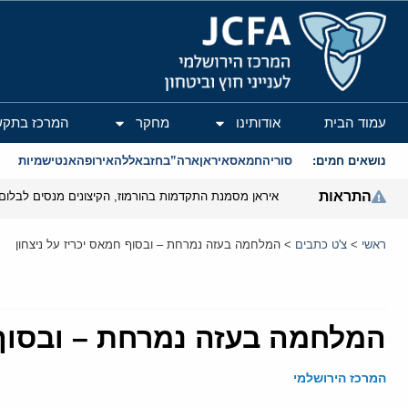
המרכז הירושלמי לענייני חוץ וביטחון
עמוד הבית
אודותינו
מחקר
המרכז בתקש
נושאים חמים:
סוריה
חמאס
איראן
ארה”ב
חזבאללה
אירופה
אנטישמיות
התראות
איראן מסמנת התקדמות בהורמוז, הקיצונים מנסים לבלום
ראשי
>
צ'ט כתבים
>
המלחמה בעזה נמרחת – ובסוף חמאס יכריז על ניצחון
המלחמה בעזה נמרחת – ובסוף 
המרכז הירושלמי