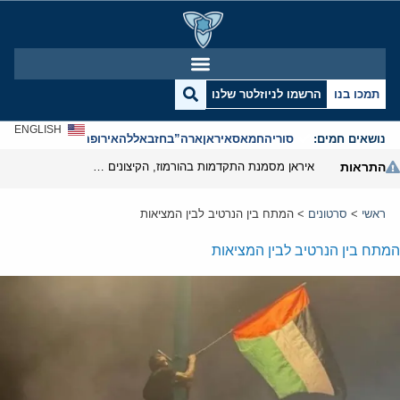
תמכו בנו
הרשמו לניוזלטר שלנו
ENGLISH
נושאים חמים:
סוריה
חמאס
איראן
ארה”ב
חזבאללה
אירופה
אנטישמיות
התראות
איראן מסמנת התקדמות בהורמוז, הקיצונים מנסים לבלום
ראשי
>
סרטונים
>
המתח בין הנרטיב לבין המציאות
המתח בין הנרטיב לבין המציאות