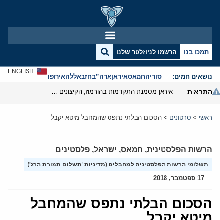
תמכו בנו
הרשמו לניוזלטר שלנו
ENGLISH
נושאים חמים:
סוריה
חמאס
איראן
ארה”ב
חזבאללה
אירופה
אנטישמיות
התראות
איראן מסמנת התקדמות בהורמוז, הקיצונים מנסים לבלום
ראשי
>
סרטונים
>
הסכום הבלתי נתפס שהמחבל מיטא יקבל
הרשות הפלסטינית
,
חמאס
,
ישראל
,
פלסטינים
תשלומי הרשות הפלסטינית למחבלים (מדיניות 'תשלום תמורת הרג')
17 ספטמבר, 2018
הסכום הבלתי נתפס שהמחבל
מיטא יקבל