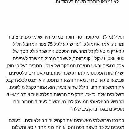
לא נמצאו כותרת משנה בעמוד זה.
תא"ל (מיל') יוסי קופרווסר, חוקר במרכז הירושלמי לענייני ציבור
ומדינה, אמר אתמול כי "עד שיגיע לגיל 75 צפוי המחבל חליל
ג'בארין מיטא לקבל מהרשות הפלסטינית שכר כולל בסך של
6,086,400 שקל". קופרווסר, לשעבר מנכ"ל המשרד לעניינים
אסטרטגיים וראש חטיבת המחקר של אמ"ן, הסביר: "על פי חוק,
יש לרשות הפלסטינית מדרג שכר שנותנים לאסירים פלסטינים
שביצעו פיגועי טרור. מאחר והצעיר נתפס, הוא ייכנס לכלא ויקבל
את המשכורת הזו. ובגלל שהוא צעיר, הוא אמור לקבל מיליונים.
תשלומים אלה, כ־7% מתקציב הרשות הפלסטינית ויותר מ־20%
מהסיוע הבינלאומי המוענק לה, משמשים לעידוד הטרור והם
מופיעים בגלוי בתקציב שלה".
במרכז הירושלמי מאשימים את הקהילייה הבינלאומית. "בעולם
מגיבים על כך בשפה רפה והסיוע החיצוני מחד גיסא ותשלום