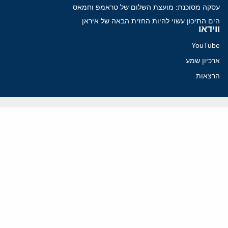
עסקה מסוכנת: מועצת השלום של טראמפ וחמאס
הים התיכון עשוי להיות החזית הבאה של איראן
ווידאו
YouTube
ארכיון שמע
הרצאות
המרכז הירושלמי לענייני חוץ וביטחון
בית מילקן רחוב תל חי 13, ירושלים 9210717
info@jcpa.org
טל': 02-5619281
פקס: 02-5619112
מפת אתר
הצהרת נגישות