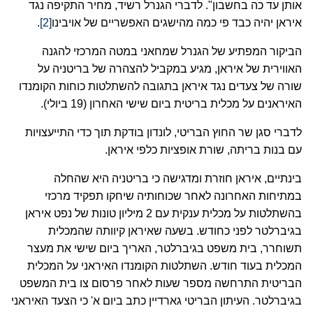
אותן עד כה בחשבון". לדברי הגנרל רשיד, מחיר התקיפה נגד
איראן יהיה כבד פי כמה מהישגים האפשריים של אויבינו
[2]
.
הביקור המפתיע של הגנרל שמחאני במטה המרכזי להגנה
האווירית של איראן, מגיע במקביל להצהרה של בריטניה על
שורה של צעדים נגד איראן בתגובה להשתלטות כוחות הקומנדו
האיראנים על מכלית בריטית ביום שישי האחרון (19 ביולי).
לדברי סגן שר החוץ הבריטי, לונדון בודקת תוך כדי התייעצויות
עם בנות בריתה, שורת אופציות כלפי איראן.
בינתיים, איראן חוזרת ומדגישה כי בריטניה היא שהחלה
במתיחות האחרונה לאחר שכוחותיה שיחקו תפקיד מרכזי
בהשתלטות על מכלית ענקית עם 2 מיליון טונות של נפט איראן
בגיברלטר לפני כחודש. בשעה שאיראן קיוותה שהמכלית
תשוחרר, בית משפט בגיברלטר, האריך ביום שישי את מעצר
המכלית בעוד חודש. השתלטות הקומנדו האיראני על המכלית
הבריטית התרחשה מספר שעות לאחר פרסום צו בית המשפט
בגיברלטר. העיתון הבריטי גארדיין כתב ביום א' כי הצעד האיראני