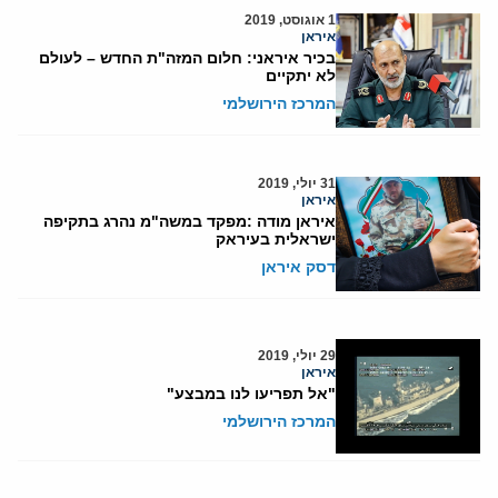
1 אוגוסט, 2019
איראן
בכיר איראני: חלום המזה"ת החדש – לעולם
לא יתקיים
המרכז הירושלמי
31 יולי, 2019
איראן
איראן מודה :מפקד במשה"מ נהרג בתקיפה
ישראלית בעיראק
דסק איראן
29 יולי, 2019
איראן
"אל תפריעו לנו במבצע"
המרכז הירושלמי