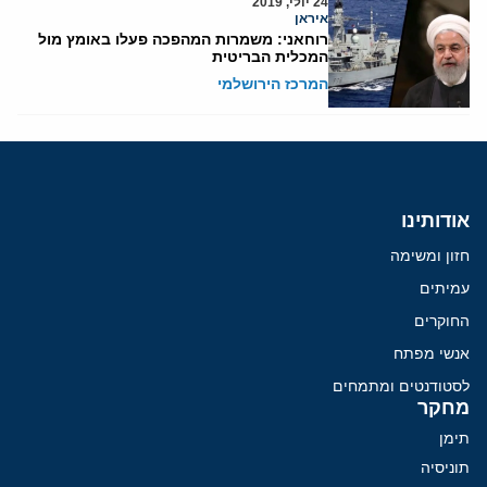
24 יולי, 2019
איראן
רוחאני: משמרות המהפכה פעלו באומץ מול
המכלית הבריטית
המרכז הירושלמי
אודותינו
חזון ומשימה
עמיתים
החוקרים
אנשי מפתח
לסטודנטים ומתמחים
מחקר
תימן
תוניסיה