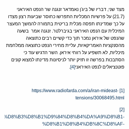
מצד שני, דבריו של ביג'ן נאמדאר זנגנה שר הנפט האיראני
(21.7) על פרשיות המכליות התפרשו כחוסר שביעות רצון מצדו
על כך שמדינתו תפסה מכלית בריטית בתמורה להמשך המעצר
המיכלית עם הנפט האיראני בגיברלטר. זנגנה אמר בשעה
שהנפט של איראן נמכר תוך כדי קשיים רבים כתוצאה
מהסנקציות האמריקאיות, עליית מחירי הנפט כתוצאה ממלחמת
מיכליות, לא תשפיע על רווחי איראן. השר הדגיש עוד כי
הסתבכות בפרשה זו תזיק יותר לניסיונות מדינתו למצוא קונים
פוטנציאלים לנפט האיראני
[4]
.
https://www.radiofarda.com/a/iran-mideast-
[1]
tensions/30068495.html
[2]
1/2059046/%D8%B3%D8%B1%D9%84%D8%B4%DA%A9%D8%B1-
%D8%B1%D8%B4%DB%8C%D8%AF-