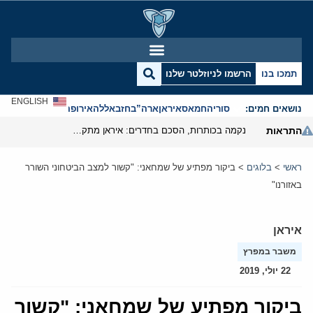
תמכו בנו
הרשמו לניוזלטר שלנו
ENGLISH
נושאים חמים:
סוריה
חמאס
איראן
ארה”ב
חזבאללה
אירופה
אנטישמיות
התראות
נקמה בכותרות, הסכם בחדרים: איראן מתקרבת לפתיחת הורמוז
ראשי
>
בלוגים
>
ביקור מפתיע של שמחאני: "קשור למצב הביטחוני השורר
באזורנו"
איראן
משבר במפרץ
22 יולי, 2019
ביקור מפתיע של שמחאני: "קשור