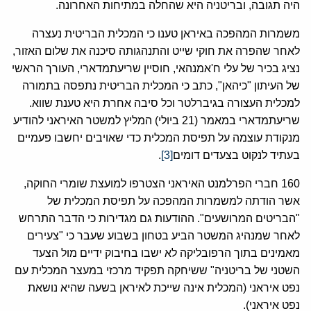
היה תגובה, ובריטניה היא שהחלה במתיחות האחרונה.
משמרות המהפכה באיראן טענו כי המכלית הבריטית נעצרה
לאחר שהפרה את חוקי שייט והתנהגותה סיכנה את שלום האזור,
נציג בכיר של עלי ח'אמנהאי, חוסיין שריעתמדארי, העורך הראשי
של העיתון "כיהאן", כתב כי המכלית הבריטית נתפסה בתמורה
למכלית העצורה בגיברלטר וכל סיבה אחרת היא טענת שווא.
שריעתמדארי במאמר (21 ביולי) המליץ למשטר האיראני להודיע
מנקודת עוצמה על תפיסת המכלית כדי שאויבים יחשבו פעמיים
בעתיד לנקוט בצעדים דומים
[3]
.
160 חברי הפרלמנט האיראני הצטרפו למועצת שומרי החוקה,
אשר הודתה למשמרות המהפכה על תפיסת המכלית של
"הבריטים המרושעים". ההודעות גם מגדירות כי הדבר התרחש
לאחר שמנהיג המשטר הביע בטחון בשבוע שעבר כי "צעירים
מאמינים בתוך הרפובליקה לא ישבו בחיבוק ידיים מול הצעד
השטני של בריטניה" ששיחקה תפקיד מרכזי במעצר המכלית עם
נפט איראני (המכלית אינה שייכת לאיראן בשעה שהיא נושאת
נפט איראני).