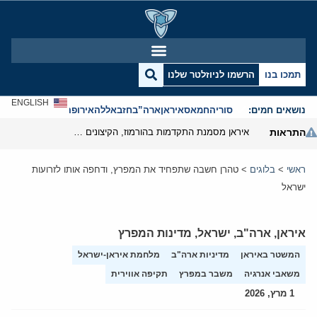
תמכו בנו
הרשמו לניוזלטר שלנו
ENGLISH
נושאים חמים:
סוריה
חמאס
איראן
ארה”ב
חזבאללה
אירופה
אנטישמיות
התראות
איראן מסמנת התקדמות בהורמוז, הקיצונים מנסים לבלום
ראשי
>
בלוגים
>
טהרן חשבה שתפחיד את המפרץ, ודחפה אותו לזרועות
ישראל
איראן
,
ארה"ב
,
ישראל
,
מדינות המפרץ
המשטר באיראן
מדיניות ארה"ב
מלחמת איראן-ישראל
משאבי אנרגיה
משבר במפרץ
תקיפה אווירית
1 מרץ, 2026