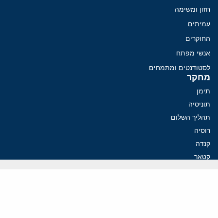
חזון ומשימה
עמיתים
החוקרים
אנשי מפתח
לסטודנטים ומתמחים
מחקר
תימן
תוניסיה
תהליך השלום
רוסיה
קנדה
קטאר
פלסטינים
ערבי ישראל
ערב הסעודית
עיראק
פרסומים אחרונים