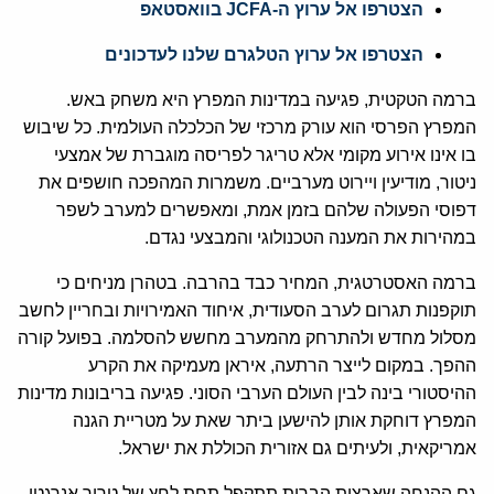
הצטרפו אל ערוץ ה-JCFA בוואסטאפ
הצטרפו אל ערוץ הטלגרם שלנו לעדכונים
ברמה הטקטית, פגיעה במדינות המפרץ היא משחק באש.
המפרץ הפרסי הוא עורק מרכזי של הכלכלה העולמית. כל שיבוש
בו אינו אירוע מקומי אלא טריגר לפריסה מוגברת של אמצעי
ניטור, מודיעין ויירוט מערביים. משמרות המהפכה חושפים את
דפוסי הפעולה שלהם בזמן אמת, ומאפשרים למערב לשפר
במהירות את המענה הטכנולוגי והמבצעי נגדם.
ברמה האסטרטגית, המחיר כבד בהרבה. בטהרן מניחים כי
תוקפנות תגרום לערב הסעודית, איחוד האמירויות ובחריין לחשב
מסלול מחדש ולהתרחק מהמערב מחשש להסלמה. בפועל קורה
ההפך. במקום לייצר הרתעה, איראן מעמיקה את הקרע
ההיסטורי בינה לבין העולם הערבי הסוני. פגיעה בריבונות מדינות
המפרץ דוחקת אותן להישען ביתר שאת על מטריית הגנה
אמריקאית, ולעיתים גם אזורית הכוללת את ישראל.
גם ההנחה שארצות הברית תתקפל תחת לחץ של טרור אנרגטי