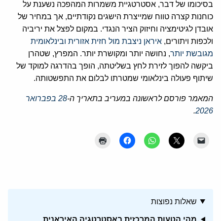
בסיכומו של דבר, אסטרטגיית משמרות המהפכה נשענת על
כוחנות קצרה טווח שמייצרת הישגים נקודתיים, אך במחיר של
אובדן לגיטימציה וחיזוק הציר הנגדי. במקום לפצל את יריביה
ולכפות ויתורים,
איראן ניצבת מול חזית אזורית ובינלאומית
מגובשת יותר
, נחושה יותר ומקושרת יותר. המפרץ, שטהרן
ביקשה להפוך לזירת לחץ בשליטתה, הופך בהדרגה למוקד של
שיתוף פעולה בינלאומי שמטרתו לבלום את התפשטותה.
המאמר פורסם לראשונה במעריב בתאריך ה-
28 בפברואר
.
2026
שאלות נפוצות
מהי הטעות המרכזית באסטרטגיה האיראנית