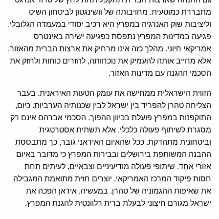
מתבררת כמוטעית. מחויבותה של וושינגטון לביטחון השיט
וליציבות שוק האנרגיה במפרץ היא רכיב יסודי במעמדה הגלובלי.
פגיעה במדינות המפרץ נתפסת כפגיעה ישירה באינטרס
אמריקאי חיוני. מהלך כזה אינו מרחיק את ארצות הברית מהאזור,
אלא מחייב אותה להעמיק את נוכחותה, להזרים כוחות ולחזק את
הסכמי ההגנה עם מדינות האזור.
הזווית הישראלית ממחישה את עומק הטעות האיראנית. בעבר
הצליחה טהרן להפריד בין ישראל לבין שכנותיה הערביות. כיום,
התוקפנות במפרץ פועלת בכיוון ההפוך. הסכמי אברהם אינם רק
מסגרת לשיתוף פעולה כלכלי, אלא תשתית אסטרטגית
וביטחונית מתהדקת. ככל שהאיום האיראני גובר, כך מתבססת
ההבנה המשותפת בירושלים ובבירות המפרץ כי מדובר באיום
אזורי אחד. שיתופי פעולה מודיעיניים וצבאיים, לעיתים תחת
חסות פיקוד המרכז האמריקאי, יוצרים חזית מתואמת המגבילה
את שאיפות ההגמוניה של טהרן. במעשיה, איראן הפכה את
ישראל מגורם חיצוני לבעלת ברית רלוונטית להגנת המפרץ.