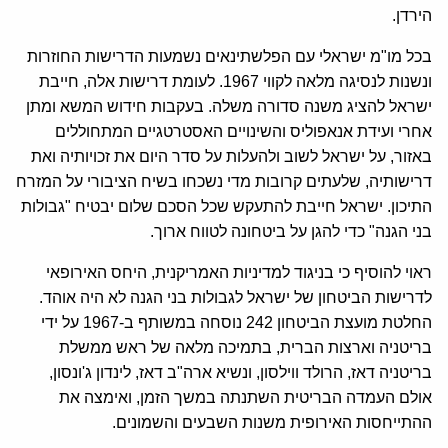
הירדן.
בכל מו"מ ישראלי עם הפלשתינאים נשמעות הדרישות החוזרות
ונשנות לנסיגה מלאה לקווי 1967. לעומת דרישות אלה, חייבת
ישראל להציג משנה סדורה משלה. בעקבות חידוש המשא ומתן
אחרי ועידת אנאפוליס והשינויים האסטרטגיים המתחוללים
באזור, על ישראל לשוב ולהעלות על סדר היום את זכויותיה ואת
דרישותיה, שלעתים קרובות מדי נשכחו בשיח הציבורי על המזרח
התיכון. ישראל חייבת להתעקש שכל הסכם שלום יבטיח "גבולות
בני הגנה" כדי להגן על ביטחונה לטווח ארוך.
ראוי להוסיף כי בניגוד למדיניות האמריקנית, היחס האירופאי
לדרישות הביטחון של ישראל לגבולות בני הגנה לא היה אוהד.
החלטת מועצת הביטחון 242 נוסחה במשותף ב-1967 על ידי
בריטניה וארצות הברית, בתמיכה מלאה של ראש ממשלת
בריטניה דאז, הרולד ווילסון, ונשיא ארה"ב דאז, לינדון ג'ונסון,
אולם העמדה הבריטית השתנתה במשך הזמן, ואימצה את
ההתייחסות האירופית משנות השבעים והשמונים.