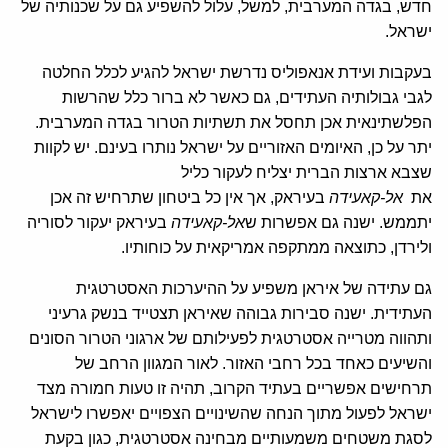
חדש, בגדה המערבית, למשל, עלול להשפיע גם על שכנותיה של
ישראל.
בעקבות ועידת אנאפוליס נדרשת ישראל להגיע לכלל החלטה
לגבי גבולותיה העתידים, גם כאשר לא ברור כלל שהרשות
הפלשתינאית אכן תחסל את תשתיות הטרור בגדה המערבית.
יתר על כן, האיומים האזוריים על ישראל נותרו בעינם. יש לקוות
שצבא ארצות הברית יצליח לעקור כליל
את
אל-קאעידה
בעיראק, אך אין כל ביטחון שתרחיש זה אכן
יתממש. ישנה גם אפשרות ש
אל-קאעידה
בעיראק יעקור לסוריה
ולירדן, כתוצאה ממתקפה אמריקאית על כוחותיו.
גם עתידה של איראן משפיע על ההיערכות האסטרטגית
העתידית. ישנה סבירות גבוהה שאיראן תצטייד בנשק גרעיני
ותהווה מטרייה אסטרטגית לפעילותם של ארגוני הטרור הסונים
והשיעים כאחד בכל רחבי האזור. לאור המגוון הרחב של
תרחישים אפשריים בעתיד הקרוב, תהיה זו טעות חמורה מצד
ישראל לפעול מתוך הנחה שהשינויים הצפויים יאפשרו לישראל
לסגת משטחים משמעותיים מבחינה אסטרטגית, כגון בקעת