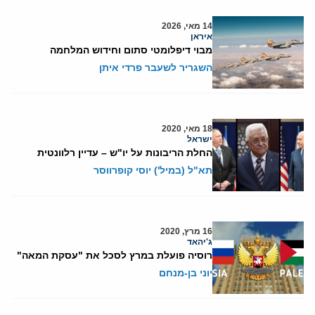
14 מאי, 2026
איראן
מבוי דיפלומטי סתום וחידוש המלחמה
השגריר לשעבר פרדי איתן
18 מאי, 2020
ישראל
החלת הריבונות על יו"ש – עדיין רלוונטית
תא"ל (במיל') יוסי קופרווסר
16 מרץ, 2020
ג'יהאד
רוסיה פועלת במרץ לסכל את "עסקת המאה"
יוני בן-מנחם