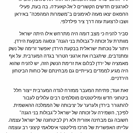
לארגונים חדשים הקשורים ל
אל-קאעידה
. בה בעת, פעילי
ה
חמאס
יצאו מעזה לאימונים ב"משמרות המהפכה" באיראן
ושבו לרצועת עזה דרך ציר פילדלפי.
סביר להניח כי מצב דומה היה מתרחש אילו היתה ישראל
מוותרת על זכותה ל"גבולות בני הגנה" ונסוגה מבקעת הירדן.
ויתור על נוכחות ישראלית בבקעת הירדן יאפשר זרימה של נשק
ומתנדבים, שיתגברו את ארגוני הטרור בגדה המערבית. על אף
מאמציה של ירדן לבלום את זרימת הנשק הזה, יש להניח שהוא
היה מגיע לממדים בעייתיים גם מבחינתם של כוחות הביטחון
הירדניים.
זאת ועוד; פתיחת המעבר ממזרח לגדה המערבית ייצור חלל
ביטחוני חדש ומיליטנטים מוסלמים רבים עלולים לעבור
להתגורר בירדן ולערער על יציבותה של הממלכה ההאשמית.
לפיכך, השמירה על זכותה של ישראל ל"גבולות בני הגנה"
חשובה גם מבחינה אזורית ולא רק לביטחונה של ישראל עצמה.
עלייתו האפשרית של מרכז מיליטנטי איסלאמי קיצוני רב עוצמה