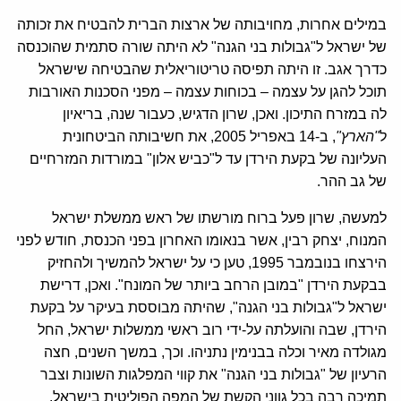
במילים אחרות, מחויבותה של ארצות הברית להבטיח את זכותה
של ישראל ל"גבולות בני הגנה" לא היתה שורה סתמית שהוכנסה
כדרך אגב. זו היתה תפיסה טריטוריאלית שהבטיחה שישראל
תוכל להגן על עצמה – בכוחות עצמה – מפני הסכנות האורבות
לה במזרח התיכון. ואכן, שרון הדגיש, כעבור שנה, בריאיון
ל
"הארץ"
, ב-14 באפריל 2005, את חשיבותה הביטחונית
העליונה של בקעת הירדן עד ל"כביש אלון" במורדות המזרחיים
של גב ההר.
למעשה, שרון פעל ברוח מורשתו של ראש ממשלת ישראל
המנוח, יצחק רבין, אשר בנאומו האחרון בפני הכנסת, חודש לפני
הירצחו בנובמבר 1995, טען כי על ישראל להמשיך ולהחזיק
בבקעת הירדן "במובן הרחב ביותר של המונח". ואכן, דרישת
ישראל ל"גבולות בני הגנה", שהיתה מבוססת בעיקר על בקעת
הירדן, שבה והועלתה על-ידי רוב ראשי ממשלות ישראל, החל
מגולדה מאיר וכלה בבנימין נתניהו. וכך, במשך השנים, חצה
הרעיון של "גבולות בני הגנה" את קווי המפלגות השונות וצבר
תמיכה רבה בכל גווני הקשת של המפה הפוליטית בישראל.