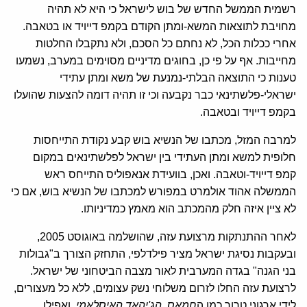
רשמית הממשל החדש של בוש לישראל כי היא לא תהיה
מחויבת לתוצאות המשא-ומתן הקודם בקמפ דייויד או בטאבה.
אחרי ככלות הכל, לא נחתם כל הסכם, ולא נתקבלו החלטות
מחייבות. אף על פי כן, בחוגים מדיניים מסוימים במערב, נשמעו
טענות כי התוצאה הבלתי-נמנעת של משא ומתן עתידי
ישראלי-פלשתינאי כבר נקבעה וכי זו תהיה דומה להצעות שהועלו
בקמפ דייויד ובטאבה.
למרבה המזל, מכתבו של הנשיא בוש קבע נקודת התייחסות
חלופית למשא ומתן העתידי בין ישראל לפלשתינאים במקום
קמפ דייויד-וטאבה. ואכן, בוועידת אנאפוליס התייחס ראש
הממשלה אהוד אולמרט במפורש למכתבו של הנשיא בוש, אם כי
לא ציין איזה חלק מהמכתב הוא מאמץ כמדיניותו.
לאחר ההתנתקות מרצועת עזה, שהושלמה באוגוסט 2005,
ובעקבות נסיגת ישראל מציר פילדלפי, התחזק הצורך ב"גבולות
בני הגנה" בגדה המערבית לאור מצבה הביטחוני של ישראל.
לרצועת עזה החלו לזרום משלוחי נשק עצומים, ללא כל מעצורים,
לידי ארגוני טרור כמו ה
חמאס, הג'יהאד האיסלאמי
, ואפילו