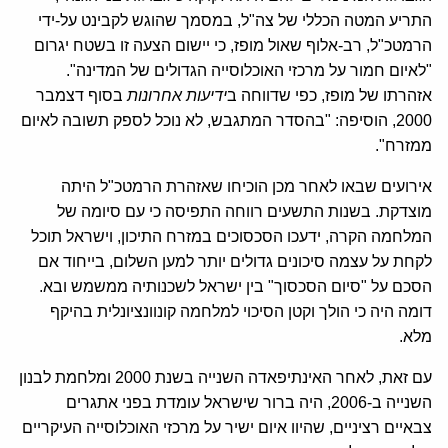
התריע המטה הכללי של צה"ל, במסמך שהוגש לקבינט על-ידי
הרמטכ"ל, רב-אלוף שאול מופז, כי יישום הצעה זו בשטח יגרום
"לאיום חמור על מרכזי האוכלוסייה הגדולים של המדינה".
אזהרתו של מופז, כפי שדווחה ב
ידיעות אחרונות
בסוף דצמבר
2000, הוסיפה: "בהסדר המתגבש, לא נוכל לספק תשובה לאיום
ממזרח".
אירועים שבאו לאחר מכן הוכיחו שאזהרת הרמטכ"ל היתה
מוצדקת. בשנות התשעים רווחה התפיסה כי עם סיומה של
המלחמה הקרה, ידעכו הסכסוכים במזרח התיכון, וישראל תוכל
לקחת על עצמה סיכונים גדולים יותר למען השלום, בייחוד אם
הסכם על "סיום הסכסוך" בין ישראל לשכנותיה ממשמש ובא.
דומה היה כי הולך וקטן הסיכוי למלחמה קונוונציונלית בהיקף
מלא.
עם זאת, לאחר האינתיפאדה השנייה בשנת 2000 ומלחמת לבנון
השנייה ב-2006, היה ברור שישראל עומדת בפני אתגרים
צבאיים רציניים, שהיוו איום ישיר על מרכזי האוכלוסייה העיקריים