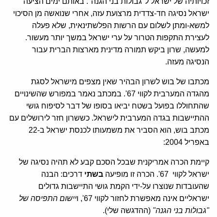
זכויותיה של ישראל ל"גבולות בני הגנה". באותם ימים הציעה
ישראל נסיגה חד-צדדית מרצועת עזה, אחרי שנואשה מן הסיכוי
למשא-ומתן לשלום עם הרשות הפלשתינאית, שלא פעלה
לעצירת התקפות הטרור על ערי ישראל במשך יותר מעשור.
למעשה, שרון ביקש תמורה מדינית מארצות הברית עבור
הנסיגה מעזה.
מכתבו של בוש לשרון הבהיר שאין מצפים מישראל לסגת
מהגדה המערבית לקווי 67'. במכתב נאמר במפורש שהשינויים
שהתחוללו בפועל בשטח יביאו בסופו של דבר לסיפוח גושי
ההתיישבות בגדה המערבית לישראל. כששרון חזר לירושלים עם
מכתב בוש, הוא הסביר את משמעותו לכנסת ישראל ב-22
באפריל 2004:
קיימת הכרה אמריקנית שבכל הסכם קבע לא תהיה נסיגה של
ישראל לקווי 67'. הכרה זו מופיעה
בשתי
דרכים: הבנה
שהעובדות שנוצרו על-ידי הקמת גושי התיישבות גדולים
ישראליים אינה מאפשרת לחזור לקווי 67', ו
יישום התפיסה של
"גבולות בני הגנה"
(ההדגשה שלי).