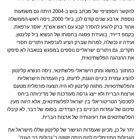
להקשר הספציפי של מכתב בוש ב-2004 היתה גם משמעות
נוספת. ארבע שנים קודם לכן, ביולי 2000, ניסה ראש-הממשלה
אהוד ברק להגיע להסדר קבע עם ראש אש"ף, יאסר ערפאת,
בקמפ דייויד, בוועידת פסגה בחסותו של הנשיא ביל קלינטון.
ועידה זו נכשלה, למרות שברק הציע לערפאת ויתורים חסרי
תקדים. גם ויתורים ישראליים נוספים במפגש בטאבה לא סיפקו
את ההנהגה הפלשתינאית.
כמתווך במשא ומתן הישראלי-פלשתינאי, ניסה הנשיא קלינטון
להציג עמדת ביניים הוגנת, לדעתו, בין העמדות הישראליות
והפלשתינאיות. מתווה קלינטון לא היה הצעה פורמלית מטעם
ארצות הברית ולא ייצג גרסה מעודכנת של מדיניותה ביחס
לסכסוך הטריטוריאלי בין ישראל לפלשתינאים, אלא היווה מעין
סיכום של עמדות הביניים בין הצדדים. בסופו של דבר, לא קיבלו
הפלשתינאים את רעיונותיה של ארצות הברית.
יתר על כן, מכיוון שעמדות הגישור של קלינטון שללו מישראל את
הגבולות המינימליים להם היתה זקוקה כ"גבולות בני הגנה",