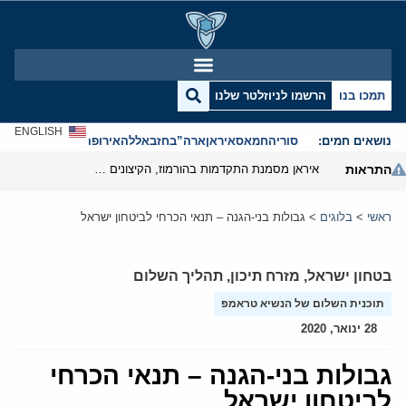
תמכו בנו
הרשמו לניוזלטר שלנו
ENGLISH
נושאים חמים:
סוריה
חמאס
איראן
ארה”ב
חזבאללה
אירופה
אנטישמיות
התראות
איראן מסמנת התקדמות בהורמוז, הקיצונים מנסים לבלום
ראשי
>
בלוגים
>
גבולות בני-הגנה – תנאי הכרחי לביטחון ישראל
בטחון ישראל
,
מזרח תיכון
,
תהליך השלום
תוכנית השלום של הנשיא טראמפ
28 ינואר, 2020
גבולות בני-הגנה – תנאי הכרחי
לביטחון ישראל