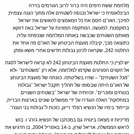
מלחמת ששת הימים היה ברור לרוב הגורמים בזירה
הבינלאומית כי ישראל נכנסה לשטחים אלה מתוך הגנה עצמית;
לפיכך, האו"ם חסם את כל המאמצים להאשים את ישראל
בתוקפנות. למעשה, המתקפה המזוינת על ישראל באה דווקא
מאותם השטחים שכבשה באותה המלחמה שנכפתה עליה.
כתוצאה מכך, קיבלה מועצת הביטחון של האו"ם פה אחד את
החלטה 242, שקראה לכינון גבולות חדשים אחרי משא-ומתן.
יש לציין כי החלטת מועצת הביטחון 242 לא קראה לישראל לסגת
אל הקווים הפגיעים שקדמו למלחמה, אלא רק "משטחים" -ולא
"
מכל
השטחים" – שהיו בשליטתה. כוונתה של מועצת הביטחון
של האו"ם היתה שבסופו של תהליך תקבל ישראל "גבולות
בטוחים ומוכרים". זכויותיה של ישראל "בשטחים השנויים
במחלוקת" האלה הוגדרו על ידי ממשלים שונים בארצות הברית,
ובייחוד בימיו של הנשיא רונלד רייגן, כזכות ל"גבולות בני הגנה".
מדיניות זו מצאה ביטויה גם במכתבו של הנשיא ג'ורג' ו. בוש
לראש הממשלה, אריאל שרון, ב-14 באפריל 2004, בו הדגיש את