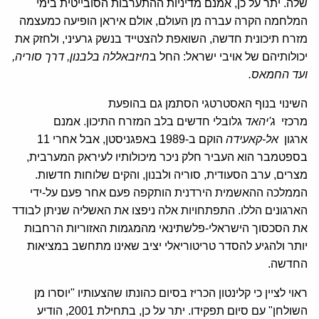
שלה. יתר על כן, אמנם מדיניות ההתערבות הסובייטית בימי
המלחמה הקרה עברה מן העולם, אולם איראן הופיעה כמעצמה
מזרח תיכונית חדשה, השואפת להצטייד בנשק גרעיני, ולחזק את
יכולותיהם של אויבי ישראל: החל ב
חיזבאללה
בלבנון, דרך סוריה,
ועד ה
חמאס
.
השינוי בנוף האסטרטגי הסתמן גם בהופעת
מרכזי
ג'יהאד
גלובלי חדשים בלב המזרח התיכון. אמנם
ארגון
אל-קאעידה
הוקם ב-1989 באפגניסטן, אבל אחרי 11
בספטמבר הוא העביר חלק ניכר מיכולותיו לעיראק המערבית,
מצרים, ערב הסעודית, סוריה ולבנון, והקים שלוחות חדשות.
הממלכה ההאשמית הירדנית הותקפה פעם אחר פעם על-ידי
הארגונים הללו. התפתחויות אלה ניפצו את האשליה שניתן לבודד
את הסכסוך הישראלי-פלשתינאי מהמגמות האזוריות הרחבות
יותר ולהגיע להסדר טריטוריאלי יציב שאינו מתחשב במציאות
החדשה.
ראוי לציין כי קלינטון הכריז בסיום כהונתו שהצעותיו "יוסרו מן
השולחן" עם סיום תפקידו. יתר על כן, בתחילת 2001, הודיע