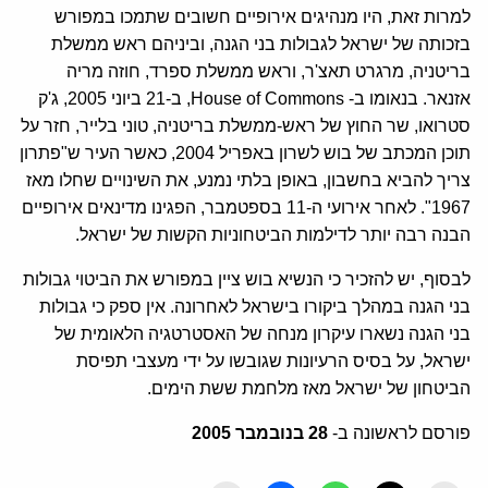
למרות זאת, היו מנהיגים אירופיים חשובים שתמכו במפורש
בזכותה של ישראל לגבולות בני הגנה, וביניהם ראש ממשלת
בריטניה, מרגרט תאצ'ר, וראש ממשלת ספרד, חוזה מריה
אזנאר. בנאומו ב- House of Commons, ב-21 ביוני 2005, ג'ק
סטרואו, שר החוץ של ראש-ממשלת בריטניה, טוני בלייר, חזר על
תוכן המכתב של בוש לשרון באפריל 2004, כאשר העיר ש"פתרון
צריך להביא בחשבון, באופן בלתי נמנע, את השינויים שחלו מאז
1967". לאחר אירועי ה-11 בספטמבר, הפגינו מדינאים אירופיים
הבנה רבה יותר לדילמות הביטחוניות הקשות של ישראל.
לבסוף, יש להזכיר כי הנשיא בוש ציין במפורש את הביטוי גבולות
בני הגנה במהלך ביקורו בישראל לאחרונה. אין ספק כי גבולות
בני הגנה נשארו עיקרון מנחה של האסטרטגיה הלאומית של
ישראל, על בסיס הרעיונות שגובשו על ידי מעצבי תפיסת
הביטחון של ישראל מאז מלחמת ששת הימים.
פורסם לראשונה ב-
28 בנובמבר 2005