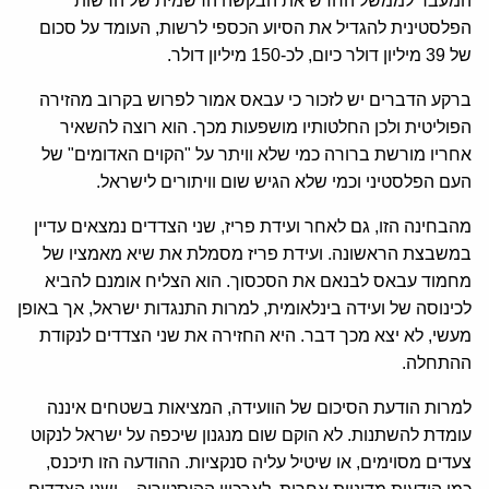
המעבר לממשל החדש את הבקשה הרשמית של הרשות
הפלסטינית להגדיל את הסיוע הכספי לרשות, העומד על סכום
של 39 מיליון דולר כיום, לכ-150 מיליון דולר.
ברקע הדברים יש לזכור כי עבאס אמור לפרוש בקרוב מהזירה
הפוליטית ולכן החלטותיו מושפעות מכך. הוא רוצה להשאיר
אחריו מורשת ברורה כמי שלא וויתר על "הקוים האדומים" של
העם הפלסטיני וכמי שלא הגיש שום וויתורים לישראל.
מהבחינה הזו, גם לאחר ועידת פריז, שני הצדדים נמצאים עדיין
במשבצת הראשונה. ועידת פריז מסמלת את שיא מאמציו של
מחמוד עבאס לבנאם את הסכסוך. הוא הצליח אומנם להביא
לכינוסה של ועידה בינלאומית, למרות התנגדות ישראל, אך באופן
מעשי, לא יצא מכך דבר. היא החזירה את שני הצדדים לנקודת
ההתחלה.
למרות הודעת הסיכום של הוועידה, המציאות בשטחים איננה
עומדת להשתנות. לא הוקם שום מנגנון שיכפה על ישראל לנקוט
צעדים מסוימים, או שיטיל עליה סנקציות. ההודעה הזו תיכנס,