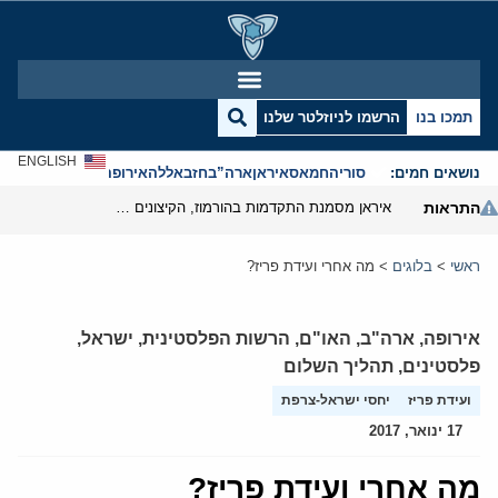
תמכו בנו
הרשמו לניוזלטר שלנו
ENGLISH
נושאים חמים:
סוריה
חמאס
איראן
ארה”ב
חזבאללה
אירופה
אנטישמיות
התראות
איראן מסמנת התקדמות בהורמוז, הקיצונים מנסים לבלום
ראשי
>
בלוגים
>
מה אחרי ועידת פריז?
אירופה
,
ארה"ב
,
האו"ם
,
הרשות הפלסטינית
,
ישראל
,
פלסטינים
,
תהליך השלום
ועידת פריז
יחסי ישראל-צרפת
17 ינואר, 2017
מה אחרי ועידת פריז?