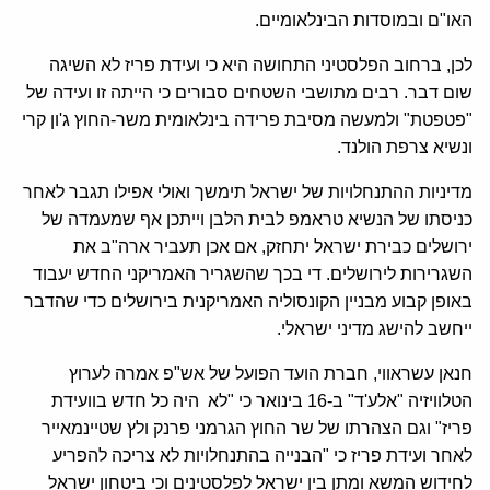
האו"ם ובמוסדות הבינלאומיים.
לכן, ברחוב הפלסטיני התחושה היא כי ועידת פריז לא השיגה
שום דבר. רבים מתושבי השטחים סבורים כי הייתה זו ועידה של
"פטפטת" ולמעשה מסיבת פרידה בינלאומית משר-החוץ ג'ון קרי
ונשיא צרפת הולנד.
מדיניות ההתנחלויות של ישראל תימשך ואולי אפילו תגבר לאחר
כניסתו של הנשיא טראמפ לבית הלבן וייתכן אף שמעמדה של
ירושלים כבירת ישראל יתחזק, אם אכן תעביר ארה"ב את
השגרירות לירושלים. די בכך שהשגריר האמריקני החדש יעבוד
באופן קבוע מבניין הקונסוליה האמריקנית בירושלים כדי שהדבר
ייחשב להישג מדיני ישראלי.
חנאן עשראווי, חברת הועד הפועל של אש"פ אמרה לערוץ
הטלוויזיה "אלע'ד" ב-16 בינואר כי "לא היה כל חדש בוועידת
פריז" וגם הצהרתו של שר החוץ הגרמני פרנק ולץ שטיינמאייר
לאחר ועידת פריז כי "הבנייה בהתנחלויות לא צריכה להפריע
לחידוש המשא ומתן בין ישראל לפלסטינים וכי ביטחון ישראל