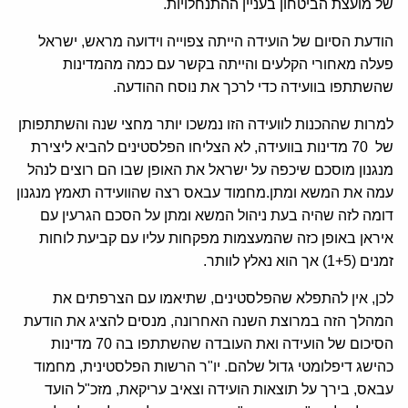
של מועצת הביטחון בעניין ההתנחלויות.
הודעת הסיום של הועידה הייתה צפוייה וידועה מראש, ישראל
פעלה מאחורי הקלעים והייתה בקשר עם כמה מהמדינות
שהשתתפו בוועידה כדי לרכך את נוסח ההודעה.
למרות שההכנות לוועידה הזו נמשכו יותר מחצי שנה והשתתפותן
של 70 מדינות בוועידה, לא הצליחו הפלסטינים להביא ליצירת
מנגנון מוסכם שיכפה על ישראל את האופן שבו הם רוצים לנהל
עמה את המשא ומתן.מחמוד עבאס רצה שהוועידה תאמץ מנגנון
דומה לזה שהיה בעת ניהול המשא ומתן על הסכם הגרעין עם
איראן באופן כזה שהמעצמות מפקחות עליו עם קביעת לוחות
זמנים (1+5) אך הוא נאלץ לוותר.
לכן, אין להתפלא שהפלסטינים, שתיאמו עם הצרפתים את
המהלך הזה במרוצת השנה האחרונה, מנסים להציג את הודעת
הסיכום של הועידה ואת העובדה שהשתתפו בה 70 מדינות
כהישג דיפלומטי גדול שלהם. יו"ר הרשות הפלסטינית, מחמוד
עבאס, בירך על תוצאות הועידה וצאיב עריקאת, מזכ"ל הועד