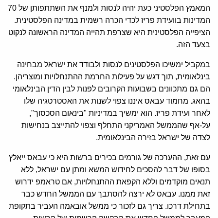
המאמץ הפלסטיני כעת יהיה לנסות ולמנף את השתתפותן של 70
המדינות בוועידת פריז לכדי הכרה רשמית במדינה הפלסטינית.
הציפייה הפלסטינית היא שצרפת תהייה המדינה הראשונה לנקוט
בצעד הזה.
במקביל ימשיכו הפלסטינים לנסות ולבודד את ישראל מבחינה
בינלאומית, תוך דגש על פעילות החרמת ההתנחלויות ומוצריהן.
הם גם מתכוונים בשבועות הקרובים לפנות לבין הדין הבינלאומי
בהאג. מחמוד עבאס איננו צפוי לשנות את האסטרטגיה שלו
לאחר ועידת פריז. הוא ימשיך במדיניות "בינאום הסכסוך",
על-אף שהממשל האמריקני התחלף וצפוי להתייצב בנחישות
לצדה של ישראל בזירה הבינלאומית.
עם זאת, ההערכה של גורמים בכירים ברשות היא כי עבאס ייאלץ
בסופו של דבר להסכים לחידוש המשא ומתן עם ישראל, ללא
תנאים מוקדמים וללא הקפאת ההתנחלויות, אם טראמפ ידרוש
זאת ממנו. עבאס לא ירצה להסתבך עם הממשל החדש כבר
בתחילת דרכו. צריך גם לזכור כי ממשל אובאמה העביר בתקופת