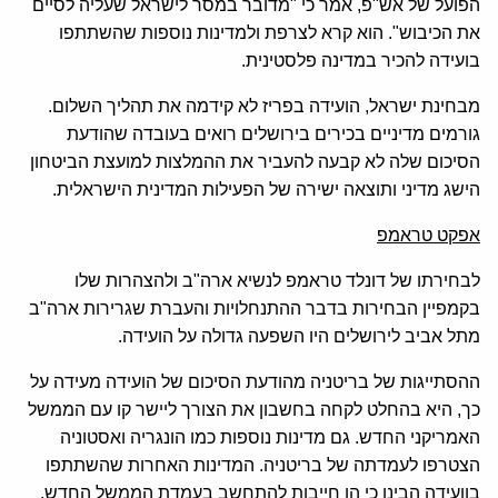
הפועל של אש"פ, אמר כי "מדובר במסר לישראל שעליה לסיים
את הכיבוש". הוא קרא לצרפת ולמדינות נוספות שהשתתפו
בועידה להכיר במדינה פלסטינית.
מבחינת ישראל, הועידה בפריז לא קידמה את תהליך השלום.
גורמים מדיניים בכירים בירושלים רואים בעובדה שהודעת
הסיכום שלה לא קבעה להעביר את ההמלצות למועצת הביטחון
הישג מדיני ותוצאה ישירה של הפעילות המדינית הישראלית.
אפקט טראמפ
לבחירתו של דונלד טראמפ לנשיא ארה"ב ולהצהרות שלו
בקמפיין הבחירות בדבר ההתנחלויות והעברת שגרירות ארה"ב
מתל אביב לירושלים היו השפעה גדולה על הועידה.
ההסתייגות של בריטניה מהודעת הסיכום של הועידה מעידה על
כך, היא בהחלט לקחה בחשבון את הצורך ליישר קו עם הממשל
האמריקני החדש. גם מדינות נוספות כמו הונגריה ואסטוניה
הצטרפו לעמדתה של בריטניה. המדינות האחרות שהשתתפו
בוועידה הבינו כי הן חייבות להתחשב בעמדת הממשל החדש,