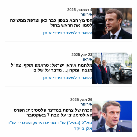
4 דצמבר, 2025
אירופה
הפיצוץ הבא בצפון כבר כאן וצרפת ממשיכה
לטמון את הראש בחול
השגריר לשעבר פרדי איתן
23 יוני, 2025
איראן
מלחמת איראן ישראל: טראמפ תוקף, צה"ל
מנצח, ומקרון… מדבר על שלום
השגריר לשעבר פרדי איתן
26 מאי, 2025
אירופה
הכרה של צרפת במדינה פלסטינית: הפרס
האולטימטיבי על טבח 7 באוקטובר
סא"ל (במיל') עו"ד מוריס הירש
,
השגריר עו"ד
אלן בייקר