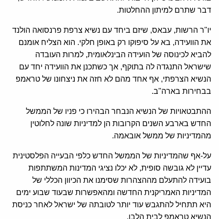
דבר שתרם למיתון ההחלטות.
יו"ר הרשות, עבאס, שיזם ביחד עם נשיא צרפת פרנסואה הולנד
את הוועידה, בא על סיפוקו רק באופן חלקי. הוא הצליח אומנם
להביא לכינוסה של הועידה הבינלאומית, למרות העובדה
שישראל התנגדה לה בתוקף, אך כשתכנן את הוועידה יחד עם
הנשיא הצרפתי, אף אחד מהם לא חזה את ניצחונו של טראמפ
בבחירות בארה"ב.
ההתבטאויות של הנשיא הנבחר הבהירו כי פניו של הממשל
החדש בארבע השנים הקרובות הן למדיניות שונה לחלוטין
מהמדיניות של ממשל אובאמה.
על-אף שהמדיניות של הממשל החדש כלפי הבעייה הפלסטינית
עדיין לא גובשה סופית, לא יכלו נציגי המדינות המשתתפות
בועידה להתעלם מההצהרות שסימנו את הכיוון הכללי של
המדיניות האמריקנית החדשה ומהאפשרות שבעוד שבוע ימים
היא תתחיל להתגבש עוד יותר לטובתה של ישראל לאחר כניסת
הנשיא טראמפ לבית הלבן.