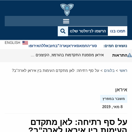
תמכו בנו
הרשמו לניוזלטר שלנו
ENGLISH
נושאים חמים:
סוריה
חמאס
איראן
ארה”ב
חזבאללה
אירופה
אנטישמיות
התראות
איראן מסמנת התקדמות בהורמוז, הקיצונים מנסים לבלום
ראשי
>
בלוגים
>
על סף רתיחה: לאן מתקדם העימות בין איראן לארה"ב?
איראן
משבר במפרץ
8 מאי, 2019
על סף רתיחה: לאן מתקדם
העימות בין איראן לארה"ב?