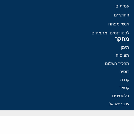
עמיתים
החוקרים
אנשי מפתח
לסטודנטים ומתמחים
מחקר
תימן
תוניסיה
תהליך השלום
רוסיה
קנדה
קטאר
פלסטינים
ערבי ישראל
ערב הסעודית
עיראק
פרסומים אחרונים
איראן מסמנת התקדמות בהורמוז, הקיצונים מנסים לבלום