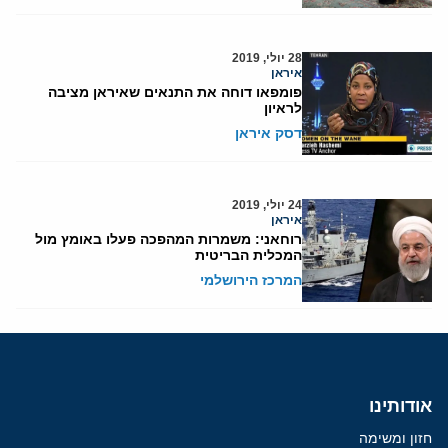
28 יולי, 2019
איראן
פומפאו דוחה את התנאים שאיראן מציבה
לראיון
דסק איראן
24 יולי, 2019
איראן
רוחאני: משמרות המהפכה פעלו באומץ מול
המכלית הבריטית
המרכז הירושלמי
אודותינו
חזון ומשימה