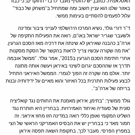
האסלאמית. כמובן, יש להוסיף מעבר לדברי החוקרים, כי כבוד
באזור שלנו הוא עניין חשוב ומה שמתחיל ב"משחק של כבוד"
עלול לפעמים להסתיים בעימות ממשי.
ד"ר דורי גולד, נשיא המרכז הירושלמי לענייני ציבור ומדינה
ולשעבר שגריר ישראל באו"ם, רואה את הפעילות התקיפה של
ארה"ב כהבנה שאיראן לא שינתה את דרכיה מאז הסכם הגרעין.
"את מה שקורה עכשיו צריך לראות בהקשר של הסקת מסקנות
אחרי חתימת הסכם הגרעין ב2015", אמר גולד. "ממשל אובמה
תדרך אז שההסכם יגרום לשינוי באיראן ויעשה אותה מתונה
יותר. אולם מה שקרה זה הפוך לגמרי. הממשל האיראני התחיל
לבצע פעילות חתרנית בכל האיזור והוא מאיים על ידידותיה ובנות
בריתה של ארה"ב".
גולד ממשיך: "בתימן, איראן מאמנת את החותים נגד קואליציה
סונית של סעודיה ואיחוד האמירויות. בבחריין היא חותרת נגד
השליט המקומי ואופן כללי רואה במדינה הזו מחוז איראני. זה
חמור מאד כי בבחריין יש את הבסיס האמריקני הראשי של הצי
במפרץ הפרסי. מעבר לכך, בתקופת השאה תפסה איראן