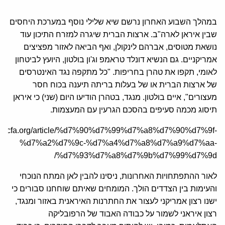
במהלך השבוע האחרון נרשם שיא שלילי נוסף במערכת היחסים
שבין איראן לארה"ב. ארצות הברית שיגרה למזרח התיכון עוד
נושאת מטוסים, אברהם לינקולן, ואף הביאה לאזור מפציצים
אמריקניים. גם הנשיא דונלד טראמפ וג'ון בולטון, היועץ לביטחון
לאומי, תקפו את טהרן בחריפות. "כל מתקפה נגד האינטרסים
של ארצות הברית או של בעלות בריתה תיענה בכוח חסר
מעצורים", איים בולטון. מנגד, בטהרן הודיעו היום (שני) כי איראן
תיסוג מכמה סעיפים בהסכם הגרעין עם המעצמות.
/he.jcfa.org/article/%d7%90%d7%99%d7%a8%d7%90%d7%9f-
%d7%a2%d7%9c-%d7%a4%d7%a8%d7%a9%d7%aa-
%d7%93%d7%a8%d7%9b%d7%99%d7%9d/
לאור ההתפתחויות האחרונות, ניסינו להבין לאן המתח הנוכחי
והעימות בין הצדדים הולך. המומחים שאיתם שוחחנו סבורים כי
ישנו רצון אמריקני לעצור את החתרנות האיראנית באזור ומנגד,
רצון איראני לשמור על כבודה האבוד של הרפובליקה