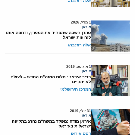
אלה רוזנברג
1 מרץ, 2026
איראן
טהרן חשבה שתפחיד את המפרץ, ודחפה אותו
לזרועות ישראל
אלה רוזנברג
1 אוגוסט, 2019
איראן
בכיר איראני: חלום המזה"ת החדש – לעולם
לא יתקיים
המרכז הירושלמי
31 יולי, 2019
איראן
איראן מודה :מפקד במשה"מ נהרג בתקיפה
ישראלית בעיראק
דסק איראן