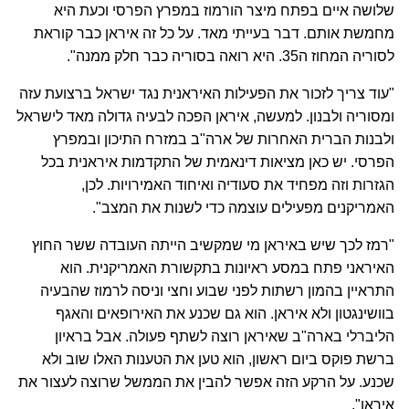
שלושה איים בפתח מיצר הורמוז במפרץ הפרסי וכעת היא
מחמשת אותם. דבר בעייתי מאד. על כל זה איראן כבר קוראת
לסוריה המחוז ה35. היא רואה בסוריה כבר חלק ממנה".
"עוד צריך לזכור את הפעילות האיראנית נגד ישראל ברצועת עזה
ומסוריה ולבנון. למעשה, איראן הפכה לבעיה גדולה מאד לישראל
ולבנות הברית האחרות של ארה"ב במזרח התיכון ובמפרץ
הפרסי. יש כאן מציאות דינאמית של התקדמות איראנית בכל
הגזרות וזה מפחיד את סעודיה ואיחוד האמירויות. לכן,
האמריקנים מפעילים עוצמה כדי לשנות את המצב".
"רמז לכך שיש באיראן מי שמקשיב הייתה העובדה ששר החוץ
האיראני פתח במסע ראיונות בתקשורת האמריקנית. הוא
התראיין בהמון רשתות לפני שבוע וחצי וניסה לרמוז שהבעיה
בוושינגטון ולא איראן. הוא גם שכנע את האירופאים והאגף
הליברלי בארה"ב שאיראן רוצה לשתף פעולה. אבל בראיון
ברשת פוקס ביום ראשון, הוא טען את הטענות האלו שוב ולא
שכנע. על הרקע הזה אפשר להבין את הממשל שרוצה לעצור את
איראן".