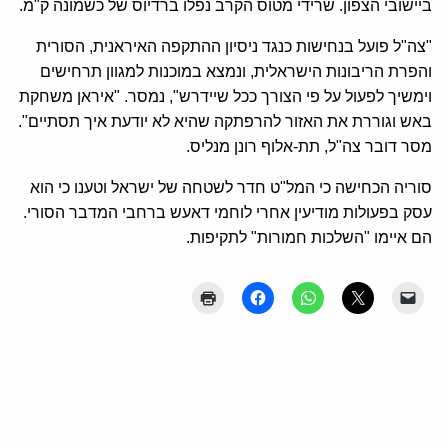
ביישובי הצפון. שרידי מטוס הקרב נפלו ברדיוס של כשמונה ק"מ.
"צה"ל פועל בנחישות כנגד ניסיון ההתקפה האיראנית, הסורית
והפרת הריבונות הישראלית, ונמצא במוכנות למגוון תרחישים
וימשיך לפעול על פי הצורך ככל שיידרש", נמסר. "איראן משחקת
באש וגוררת את האזור להרפתקה שהיא לא יודעת איך תסתיים".
מסר דובר צה"ל, תת-אלוף רונן מנליס.
סוריה הכחישה כי המל"ט חדר לשטחה של ישראל וטענו כי הוא
עסק בפעולות מודיעין אחרי לוחמי דאעש ברחבי המדבר הסורי.
הם איימו "השלכות חמורות" לתקיפות.