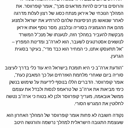
והרוסים צריכים להיות מודאגים מכך", אומר קופרווסר. את
המהלך הנוכחי של איראן מנתח כסוג של רצון לעלות מדרגה
לאחר שנואשו מן הניסיונות שלהם להרתיע את ישראל ולמנוע
מהם את ההגמוניה בסוריה ובלבנון. מסר נוסף אותו איראן
מבקשת להעביר במהלך הזה, לטענתו של מנכ"ל המשרד
לנושאים אסטרטגים לשעבר, הוא לארה"ב ומדינות המפרץ –
"אל תתעסקו אתנו, כי המחיר הוא כבד מדי", בעיקר בסוגית
הגרעין.
"הודעת ארה"ב כי היא תומכת בישראל היא עוד כלי בדרך לעיצוב
סוריה ביום שאחרי מלחמת האזרחים ועל כך המאבק כעת",
אומר קופרווסר. הדברים הללו בנוסף לידיעות על שימוש בנשק
כימי מביאות את ארה"ב של טראמפ לנסות ולבדל את עצמם
ממשל אובאמה, מעריך קופרווסר ולכן לא בטוח כי ארה"ב נטשה
לחלוטין את המגרש הסורי.
נקודה חשובה לא פחות אומר קופרווסר של המהלך האחרון הוא
שעוצמת התגובה הישראלית למהלך נרשמה והורגשה היטב