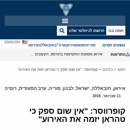
תמכו בנו
הרשמו לניוזלטר שלנו
ENGLISH
נושאים חמים:
סוריה
חמאס
איראן
ארה”ב
חזבאללה
אירופה
אנטישמיות
התראות
איראן מסמנת התקדמות בהורמוז, הקיצונים מנסים לבלום
ראשי
>
בלוגים
>
קופרווסר: "אין שום ספק כי טהראן יזמה את האירוע"
איראן
,
חזבאללה
,
ישראל
,
לבנון
,
סוריה
,
ערב הסעודית
,
רוסיה
11 פברואר, 2018
קופרווסר: "אין שום ספק כי
טהראן יזמה את האירוע"