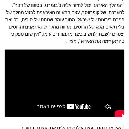
"המהלך האיראני יכול לחזור אליה כ'בומרנג' בסופו של דבר".
להערכתו של קופרווסר, עצם התעוזה האיראנית לבצע מהלך של
הפרת ריבונות של ישראל, מתוך עומק שטחה של סוריה, וכל זאת
בלי תיאום מלא של הרוסים, מהווה מהלך שהאיראנים והרוסים
יצטרכו לשבת ולחשוב כיצד מתמודדים עימו. "אין שום ספק כי
טהראן יזמה את האירוע", מציין.
"האיראנים הם בעצם אילו שמנהלים את ההצגה בסוריה