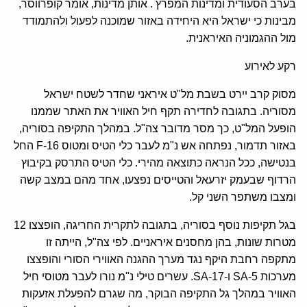
בערב הסעודית ומדינות המפרץ . אותן מדינות, אומר קופרווסר,
מבינות כי ישראל היא היחידה באזור שמוכנה לפעול ולהתמודד
מול ההגמוניה האיראנית.
רקע לאירוע
מסוק קרב יירט בשבת מל"ט איראני שחדר לשטח ישראל
מסוריה. בתגובה לחדירה תקף חיל האוויר את האתר שממנו
הופעל המל"ט, כך מסר מדובר צה"ל. במהלך התקיפה בסוריה,
באזור תדמור, נפתחה אש נ"מ לעבר כלי הטיס ומטוס F-16 החל
בנטישה, ככל הנראה כתוצאה מהירי. כלי הטיס התרסק בקיבוץ
הרדוף שבעמק יזרעאל והטייסים נפצעו, אחד מהם במצב קשה
ומצבו משתפר השני קל.
בגל תקיפות נוסף בסוריה, בתגובה לתקרית החריגה, הופצצו 12
מטרות שונות, בהן מחסנים איראניים. לפי צה"ל, הייתה זו
מתקפה רחבת היקף נגד מערך ההגנה האווירי הסורי והופצצו
מערכות SA-5 ו-SA-17. עשרים טילי נ"מ נורו לעבר מטוסי חיל
האוויר במהלך גל התקיפה הבוקר, מה שגרם להפעלת אזעקות