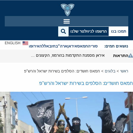
תמכו בנו
הרשמו לניוזלטר שלנו
ENGLISH
נושאים חמים:
סוריה
חמאס
איראן
ארה”ב
חזבאללה
אירופה
אנטישמיות
התראות
איראן מסמנת התקדמות בהורמוז, הקיצונים מנסים לבלום
ראשי
>
בלוגים
>
חמאס חושדים: הסלפים בשירות ישראל והרש"פ
חמאס חושדים: הסלפים בשירות ישראל והרש"פ