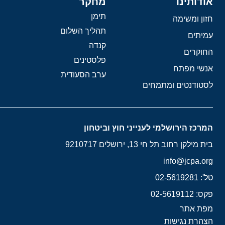
אודותינו
מחקר
תימן
חזון ומשימה
תהליך השלום
עמיתים
קנדה
החוקרים
פלסטינים
אנשי מפתח
ערב הסעודית
לסטודנטים ומתמחים
המרכז הירושלמי לענייני חוץ וביטחון
בית מילקן רחוב תל חי 13, ירושלים 9210717
info@jcpa.org
טל': 02-5619281
פקס: 02-5619112
מפת אתר
הצהרת נגישות