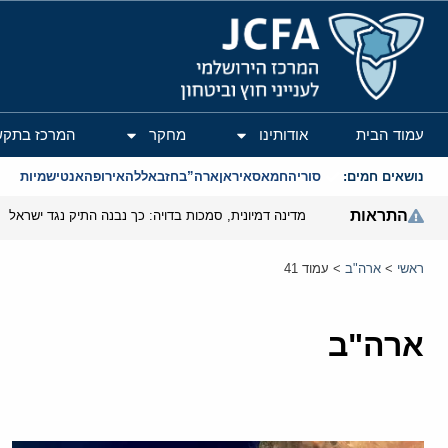
המרכז הירושלמי לענייני חוץ וביטחון
עמוד הבית
אודותינו
מחקר
המרכז בתקש
נושאים חמים:
סוריה
חמאס
איראן
ארה”ב
חזבאללה
אירופה
אנטישמיות
התראות
מדינה דמיונית, סמכות בדויה: כך נבנה התיק נגד ישראל
ראשי
>
ארה"ב
>
עמוד 41
ארה"ב