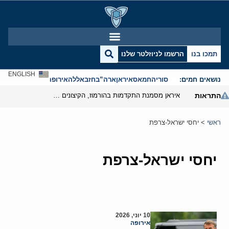
תמכו בנו
הרשמו לניוזלטר שלנו
ENGLISH
נושאים חמים:
סוריה
חמאס
איראן
ארה”ב
חזבאללה
אירופה
אנטישמיות
התראות
איראן מסמנת התקדמות בהורמוז, הקיצונים מנסים לבלום
ראשי
>
יחסי ישראל-צרפת
יחסי ישראל-צרפת
10 יוני, 2026
אירופה