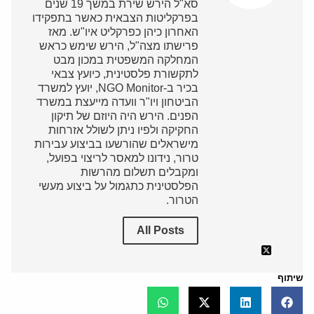
סא"ל הירש שירת במשך 19 שנים
בפרקליטות הצבאית כאשר בתפקידו
האחרון כיהן כפרקליט איו"ש. מאז
פרישתו מצה"ל, הירש שימש כראש
המחלקה המשפטית במכון מבט
לתקשורת פלסטינית, כיועץ צבאי
בכיר ב-NGO Monitor, יועץ למשרד
הביטחון ויו"ר וועדה מייעצת במשרד
הפנים. הירש היה היוזם של תיקון
החקיקה ולפיו ניתן לשולל אזרחות
מישראלים שהורשעו בביצוע עבירות
טרור, נידונו למאסר לריצוי בפועל,
ומקבלים תשלום מהרשות
הפלסטינית כתגמול על ביצוע מעשי
הטרור.
All Posts
שיתוף