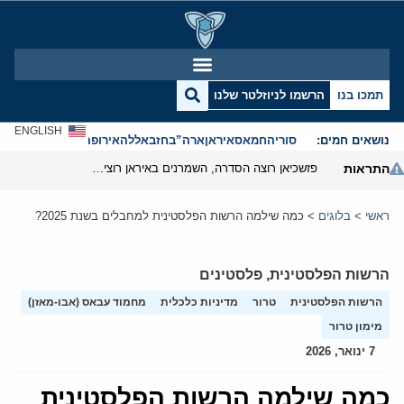
תמכו בנו
הרשמו לניוזלטר שלנו
ENGLISH
נושאים חמים:
סוריה
חמאס
איראן
ארה”ב
חזבאללה
אירופה
אנטישמיות
התראות
פזשכיאן רוצה הסדרה, השמרנים באיראן רוצים מנוף לחץ בהורמוז
ראשי
>
בלוגים
>
כמה שילמה הרשות הפלסטינית למחבלים בשנת 2025?
הרשות הפלסטינית
,
פלסטינים
הרשות הפלסטינית
טרור
מדיניות כלכלית
מחמוד עבאס (אבו-מאזן)
מימון טרור
7 ינואר, 2026
כמה שילמה הרשות הפלסטינית