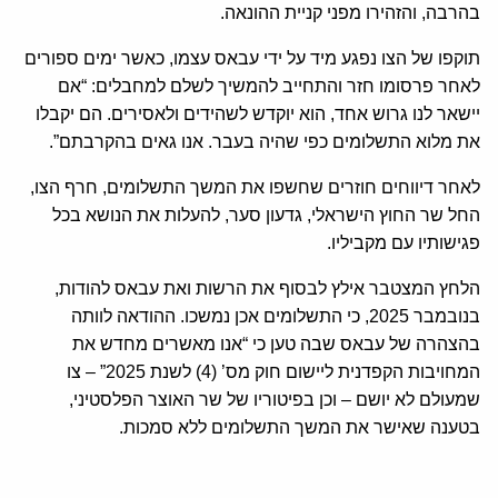
בהרבה, והזהירו מפני קניית ההונאה.
תוקפו של הצו נפגע מיד על ידי עבאס עצמו, כאשר ימים ספורים
לאחר פרסומו חזר והתחייב להמשיך לשלם למחבלים: “אם
יישאר לנו גרוש אחד, הוא יוקדש לשהידים ולאסירים. הם יקבלו
את מלוא התשלומים כפי שהיה בעבר. אנו גאים בהקרבתם”.
לאחר דיווחים חוזרים שחשפו את המשך התשלומים, חרף הצו,
החל שר החוץ הישראלי, גדעון סער, להעלות את הנושא בכל
פגישותיו עם מקביליו.
הלחץ המצטבר אילץ לבסוף את הרשות ואת עבאס להודות,
בנובמבר 2025, כי התשלומים אכן נמשכו. ההודאה לוותה
בהצהרה של עבאס שבה טען כי “אנו מאשרים מחדש את
המחויבות הקפדנית ליישום חוק מס’ (4) לשנת 2025” – צו
שמעולם לא יושם – וכן בפיטוריו של שר האוצר הפלסטיני,
בטענה שאישר את המשך התשלומים ללא סמכות.