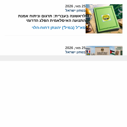
25 מאי, 2026
בטחון ישראל
לראשונה בעברית: תרגום וניתוח אמנת
התנועה האיסלאמית הפלג הדרומי
סא"ל (במיל') יהונתן דחוח-הלוי
25 מאי, 2026
בטחון ישראל
כך משתמשת הרשות הפלסטינית בכספי
תרומות זרים לתגמל מחבלים
סא"ל (במיל') עו"ד מוריס הירש
24 מאי, 2026
הרשות הפלסטינית
מאחורי ועידת פת"ח: הקרב הפנימי שהרחיק
את התנועה מהציבור הפלסטיני
יוני בן-מנחם