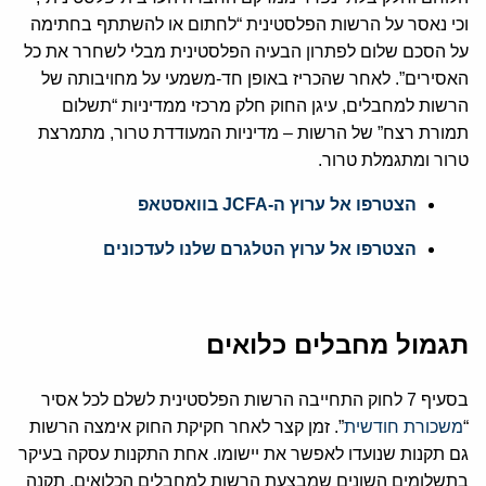
וכי נאסר על הרשות הפלסטינית “לחתום או להשתתף בחתימה
על הסכם שלום לפתרון הבעיה הפלסטינית מבלי לשחרר את כל
האסירים”. לאחר שהכריז באופן חד-משמעי על מחויבותה של
הרשות למחבלים, עיגן החוק חלק מרכזי ממדיניות “תשלום
תמורת רצח” של הרשות – מדיניות המעודדת טרור, מתמרצת
טרור ומתגמלת טרור.
הצטרפו אל ערוץ ה-JCFA בוואסטאפ
הצטרפו אל ערוץ הטלגרם שלנו לעדכונים
תגמול מחבלים כלואים
בסעיף 7 לחוק התחייבה הרשות הפלסטינית לשלם לכל אסיר
“
משכורת חודשית
”. זמן קצר לאחר חקיקת החוק אימצה הרשות
גם תקנות שנועדו לאפשר את יישומו. אחת התקנות עסקה בעיקר
בתשלומים השונים שמבצעת הרשות למחבלים הכלואים. תקנה