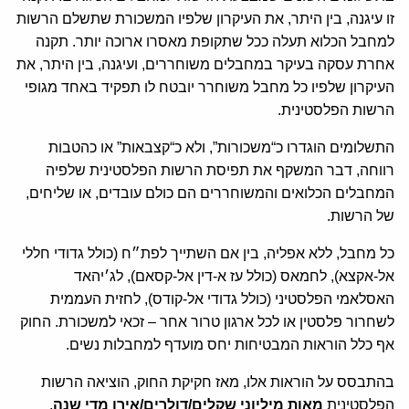
זו עיגנה, בין היתר, את העיקרון שלפיו המשכורת שתשלם הרשות
למחבל הכלוא תעלה ככל שתקופת מאסרו ארוכה יותר. תקנה
אחרת עסקה בעיקר במחבלים משוחררים, ועיגנה, בין היתר, את
העיקרון שלפיו כל מחבל משוחרר יובטח לו תפקיד באחד מגופי
הרשות הפלסטינית.
התשלומים הוגדרו כ“משכורות”, ולא כ“קצבאות” או כהטבות
רווחה, דבר המשקף את תפיסת הרשות הפלסטינית שלפיה
המחבלים הכלואים והמשוחררים הם כולם עובדים, או שליחים,
של הרשות.
כל מחבל, ללא אפליה, בין אם השתייך לפת״ח (כולל גדודי חללי
אל-אקצא), לחמאס (כולל עז א-דין אל-קסאם), לג׳יהאד
האסלאמי הפלסטיני (כולל גדודי אל-קודס), לחזית העממית
לשחרור פלסטין או לכל ארגון טרור אחר – זכאי למשכורת. החוק
אף כלל הוראות המבטיחות יחס מועדף למחבלות נשים.
בהתבסס על הוראות אלו, מאז חקיקת החוק, הוציאה הרשות
הפלסטינית
מאות מיליוני שקלים/דולרים/אירו מדי שנה
,