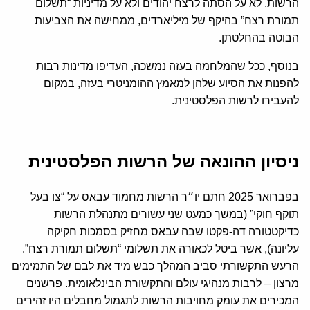
הרשות, לא על הסתה לרצח יהודים ולא על מדיניות “תשלום
תמורת רצח” בהיקף של מיליארדים, ממחישה את הצביעות
הבוטה בהחלטתן.
בנוסף, ככל שהמלחמה בעזה נמשכה, העדיפו מדינות רבות
להפנות את הסיוע שלהן למאמץ ההומניטרי בעזה, במקום
להעבירו לרשות הפלסטינית.
ניסיון ההונאה של הרשות הפלסטינית
בפברואר 2025 חתם יו״ר הרשות מחמוד עבאס על “צו בעל
תוקף חוקי” (במשך כמעט שני עשורים מתנהלת הרשות
כדיקטטורה דה-פקטו שבה עבאס מחזיק בסמכות חקיקה
עליונה), אשר ביטל לכאורה את תשלומי “תשלום תמורת רצח”.
הרעש התקשורתי סביב המהלך כבש מיד את לבם של התמימים
מרצון – לרבות מנהיגי עולם והתקשורת הבינלאומית. פרשנים
המכירים את עומק מחויבות הרשות לתגמול מחבלים היו זהירים