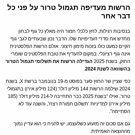
הרשות מעדיפה תגמול טרור על פני כל
דבר אחר
בנסיבות רגילות, לחץ כלכלי חמור היה מאלץ כל גוף לבחון
מחדש את סדרי העדיפויות שלו. הדבר נכון שבעתיים לגבי גוף
הקיים כמעט כולו בזכות מימון חיצוני. אולם הרשות הפלסטינית
אינה גוף רציונלי. במקום להעדיף את טובת הפלסטינים שומרי
החוק, בשנת 2025
הגדילה הרשות את תשלומי תגמול הטרור
בהשוואה לשנת 2024
.
כפי שציין שר החוץ סער בפוסט מ-19 בנובמבר ברשת X, בשנת
2024 שילמה הרשות 144 מיליון דולר (124 מיליון אירו) בתגמולי
טרור, ואילו “בשנת 2025 כבר התחייבה ל-214 מיליון דולר (185
מיליון אירו) למדיניות ‘תשלום תמורת רצח’, והשנה עוד לא
הסתיימה”.
גם אם סכום זה מזעזע כשלעצמו, יש להניח כי הוא עדיין נמוך
מההוצאה האמיתית.