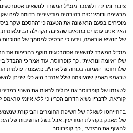
ציבור ומדינה ולשעבר מנכ"ל המשרד לנושאים אסטרטגים. 
מרשימה ודומיננטית בהיבטים מודיעיניים בדומה למה שקו
מוכיחים בפעם הראשונה את הטענה כי "ההסכם שקר ביסוד
האיראנים עומדים בתנאים שהציבה הקהילה הבינלאומית, 
של הנשיא אובאמה, וידעו כי הבסיס למסמך של הסוכנות ה
מנכ"ל המשרד לנושאים אסטרטגים תוקף בחריפות את הנש
שלו "איומה ונוראית", כך קופרווסר. עוד אמר כי ההבדל ב
שלו וחוסר האמונה בכוחה של ארה"ב כמעצמה עולמית הובי
טראמפ מאמין שהעוצמה שלל ארה"ב היא כלי שניתן להשפ
לטענתו של קופרווסר אנו יכולים לראות את השנוי במדיני
קוריאה. לדבריו נשיא הדרום הכריז כי ללא איומי טראמפ
בהתייחסו לשאלה של חשיפת החומרים והביקורת שנשמעה ע
של מאבק בקהילת המודיעין. אבל בשל החשיבות של העניין
לחשוף את המידע" , כך קופרווסר.