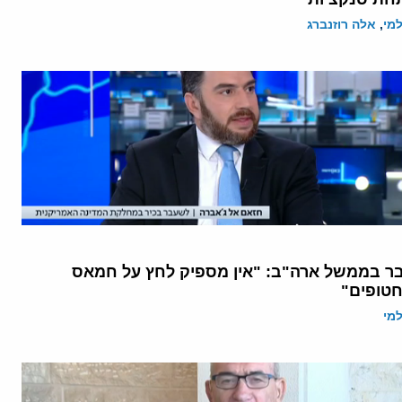
מי
,
אלה רוזנברג
ר בממשל ארה"ב: "אין מספיק לחץ על חמאס
טופים"
מי