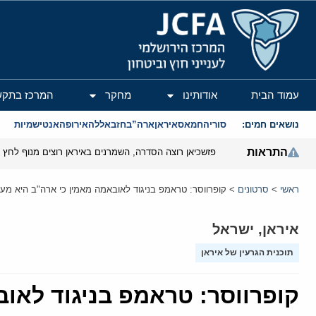
המרכז הירושלמי לענייני חוץ וביטחון
עמוד הבית
אודותינו
מחקר
המרכז בתקש
נושאים חמים:
סוריה
חמאס
איראן
ארה”ב
חזבאללה
אירופה
אנטישמיות
התראות
פזשכיאן רוצה הסדרה, השמרנים באיראן רוצים מנוף לחץ ב
ראשי
>
סרטונים
>
קופרווסר: טראמפ בניגוד לאובאמה מאמין כי ארה"ב היא מע
איראן
,
ישראל
תוכנית הגרעין של איראן
קופרווסר: טראמפ בניגוד לאו