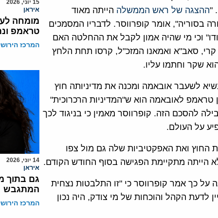
15 יוני, 2026
"
ההצגה של ראש הממשלה
הייתה מאוד
איראן
מומחה לעול
רה בסוריה", אומר קופרווסר. לדבריו המסמכים
טראמפ ונת
ו" וכי מי שהיה אמון לקבל את ההחלטה האם
המרכז הירושל
קרי, סאב"א ואמאנו המזכ"ל, קרסו תחת הלחץ
וא שקר וחתמו עליו.
יא לשעבר אובאמה ומכנה את מדיניותה חוץ
ין טראמפ לאובאמה הוא ש"המדיניות הרכרוכית"
לה להסכם הזה. קופרווסר מאמין כי בניגוד לכך
יע על העולם.
ות החוץ ואת האפקטיביות שלה גם מול צפו
14 יוני, 2026
 לא הייתה מתקיימת הפגישה בסוף החודש הקודם.
איראן
גם בתוך מ
ל כך אמר קופרווסר כי "זו התלבטות נצחית
המתגבש
 לדעת הקהל והוכחות של מי צודק, היה נכון
המרכז הירושל