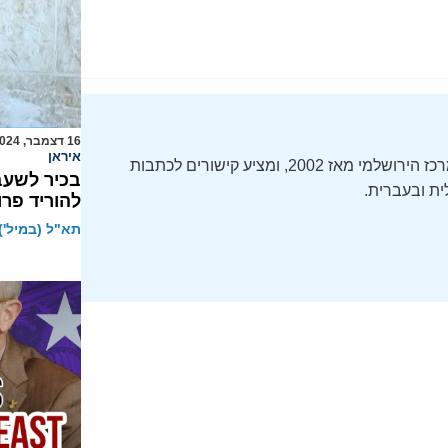
16 דצמבר, 2024
איראן
ה-Daily Alert הידוע – תקציר חדשות ישראל, מופק על ידי המרכז הירושלמי מאז 2002, ומציע קישורים לכתבות
בכיר לשעב
ת ובעברית.
להוריד פרו
תא"ל (במיל') 