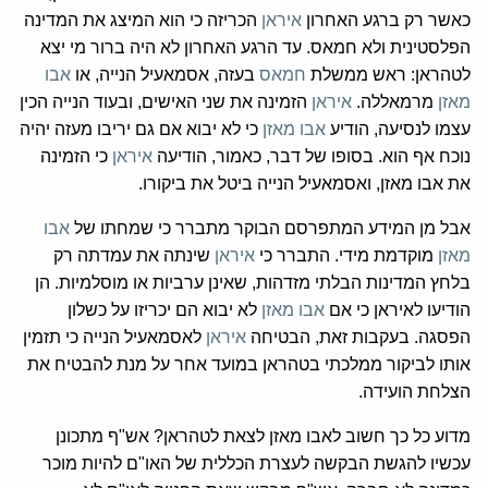
כאשר רק ברגע האחרון
איראן
הכריזה כי הוא המיצג את המדינה
הפלסטינית ולא חמאס. עד הרגע האחרון לא היה ברור מי יצא
לטהראן: ראש ממשלת
חמאס
בעזה, אסמאעיל הנייה, או
אבו
מאזן
מרמאללה.
איראן
הזמינה את שני האישים, ובעוד הנייה הכין
עצמו לנסיעה, הודיע
אבו מאזן
כי לא יבוא אם גם יריבו מעזה יהיה
נוכח אף הוא. בסופו של דבר, כאמור, הודיעה
איראן
כי הזמינה
את אבו מאזן, ואסמאעיל הנייה ביטל את ביקורו.
אבל מן המידע המתפרסם הבוקר מתברר כי שמחתו של
אבו
מאזן
מוקדמת מידי. התברר כי
איראן
שינתה את עמדתה רק
בלחץ המדינות הבלתי מזדהות, שאינן ערביות או מוסלמיות. הן
הודיעו לאיראן כי אם
אבו מאזן
לא יבוא הם יכריזו על כשלון
הפסגה. בעקבות זאת, הבטיחה
איראן
לאסמאעיל הנייה כי תזמין
אותו לביקור ממלכתי בטהראן במועד אחר על מנת להבטיח את
הצלחת הועידה.
מדוע כל כך חשוב לאבו מאזן לצאת לטהראן? אש"ף מתכונן
עכשיו להגשת הבקשה לעצרת הכללית של האו"ם להיות מוכר