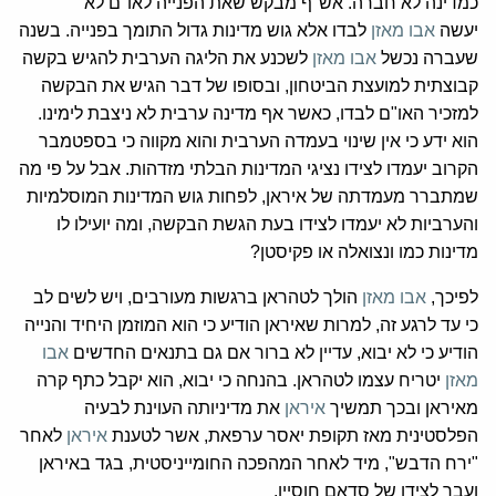
כמדינה לא חברה. אש"ף מבקש שאת הפנייה לאו"ם לא
יעשה
אבו מאזן
לבדו אלא גוש מדינות גדול התומך בפנייה. בשנה
שעברה נכשל
אבו מאזן
לשכנע את הליגה הערבית להגיש בקשה
קבוצתית למועצת הביטחון, ובסופו של דבר הגיש את הבקשה
למזכיר האו"ם לבדו, כאשר אף מדינה ערבית לא ניצבת לימינו.
הוא ידע כי אין שינוי בעמדה הערבית והוא מקווה כי בספטמבר
הקרוב יעמדו לצידו נציגי המדינות הבלתי מזדהות. אבל על פי מה
שמתברר מעמדתה של איראן, לפחות גוש המדינות המוסלמיות
והערביות לא יעמדו לצידו בעת הגשת הבקשה, ומה יועילו לו
מדינות כמו ונצואלה או פקיסטן?
לפיכך,
אבו מאזן
הולך לטהראן ברגשות מעורבים, ויש לשים לב
כי עד לרגע זה, למרות שאיראן הודיע כי הוא המוזמן היחיד והנייה
הודיע כי לא יבוא, עדיין לא ברור אם גם בתנאים החדשים
אבו
מאזן
יטריח עצמו לטהראן. בהנחה כי יבוא, הוא יקבל כתף קרה
מאיראן ובכך תמשיך
איראן
את מדיניותה העוינת לבעיה
הפלסטינית מאז תקופת יאסר ערפאת, אשר לטענת
איראן
לאחר
"ירח הדבש", מיד לאחר המהפכה החומייניסטית, בגד באיראן
ועבר לצידו של סדאם חוסיין.