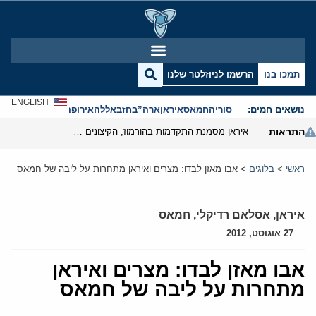
תמכו בנו
הרשמו לניוזלטר שלנו
ENGLISH
נושאים חמים:
סוריה
חמאס
איראן
ארה”ב
חזבאללה
אירופה
אנטישמיות
התראות
איראן מסמנת התקדמות בהורמוז, הקיצונים מנסים לבלום
ראשי
>
בלוגים
>
אבו מאזן לבדו: מצרים ואיראן מתחרות על ליבה של חמאס
איראן
,
אסלאם רדיקלי
,
חמאס
27 אוגוסט, 2012
אבו מאזן לבדו: מצרים ואיראן
מתחרות על ליבה של חמאס