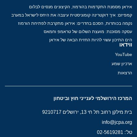
איראן מסמנת התקדמות בהורמוז, הקיצונים מנסים לבלום
קמפיזם: איך דוקטרינה קומוניסטית עיצבה את היחס לישראל במערב
נקמה בכותרות, הסכם בחדרים: איראן מתקרבת לפתיחת הורמוז
עסקה מסוכנת: מועצת השלום של טראמפ וחמאס
הים התיכון עשוי להיות החזית הבאה של איראן
ווידאו
YouTube
ארכיון שמע
הרצאות
המרכז הירושלמי לענייני חוץ וביטחון
בית מילקן רחוב תל חי 13, ירושלים 9210717
info@jcpa.org
טל': 02-5619281