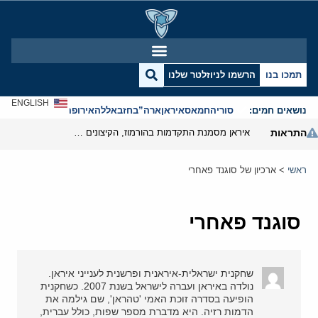
תמכו בנו
הרשמו לניוזלטר שלנו
ENGLISH
נושאים חמים:
סוריה
חמאס
איראן
ארה”ב
חזבאללה
אירופה
אנטישמיות
התראות
איראן מסמנת התקדמות בהורמוז, הקיצונים מנסים לבלום
ראשי
>
ארכיון של סוגנד פאחרי
סוגנד פאחרי
שחקנית ישראלית-איראנית ופרשנית לענייני איראן.
נולדה באיראן ועברה לישראל בשנת 2007. כשחקנית
הופיעה בסדרה זוכת האמי 'טהראן', שם גילמה את
הדמות רזיה. היא מדברת מספר שפות, כולל עברית,