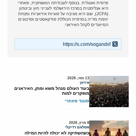
פרסית ואנגלית. בנוסף לעבודתה המשחקית, פאחרי
היא אנליסטית במרכז הירושלמי לענייני חוץ וביטחון
(JCFA), שם היא מגיבה על סוגיות איראניות ומנחת
יוזמת מדיה בפרסית הכוללת פודקאסטים וסרטונים
המיועדים לקהל האיראני.
https://x.com/sogandsf
13 מאי, 2026
איראן
בעוד העולם מנהל משא ומתן, האיראנים
מופקרים למות
סוגנד פאחרי
8 מרץ, 2026
אסלאם רדיקלי
כשהשתיקה לא יכולה להיות המילה