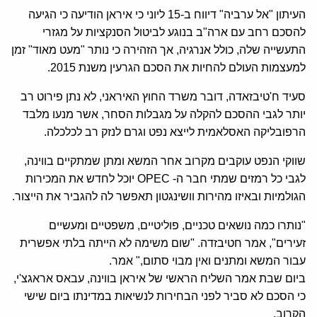
העיתון "אל ערביה" דיווח ב-15 ליוני כי איראן הודיעה כי הגיעה
להסכם רחב עם ארה"ב בנוגע לביטול הסנקציות על מגזרי
התעשייה שלה, כולל אנרגיה, אך הזהירה כי נותר "מעט מאוד" זמן
למעצמות העולם להחיות את הסכם הגרעין משנת 2015.
סעיד ח'טיבזאדה, דובר משרד החוץ האיראני, לא נתן פירוט רב
יותר לגבי ההסכם להקלה על מגבלות הסחר, אשר מנעו מלבד
הרפובליקה האסלאמית לייצא נפט וגרם לנזק רב לכלכלה.
שווקי הנפט עוקבים מקרוב אחר המשא ומתן שמתקיים בווינה,
לגבי כל רמזים שמתי חבר ה- OPEC יוכל לחדש את המכירות
הגולמיות ובאיזו מהירות וושינגטון תאפשר לה להגביר את הייצור.
"נותרו כמה נושאים טכניים, פוליטיים, משפטיים ומעשיים
זעירים", אמר חטיבזדה. "שום משימה לא הייתה בלתי אפשרית
עבור המשא ומתנים ואין מבוי סתום," אמר.
ביום שבת אמר השליח הראשי של איראן בווינה, עבאס אראגצ'י,
כי הסכם לא סביר לפני הבחירות לנשיאות במדינתו ביום שישי
הקרוב.