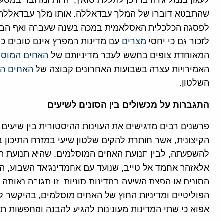
לעגון בנמל ג'דה בדרכן לתעלת סואץ, "היות ומדובר במסע
שהתבטא דוברו של המלך עבדאללה. אותו מלך עבדאללה ק
לפסגה הכלכלית האסלאמית במכה בשנה שעברה ואף הבליט
לזכור גם כי יחסי
מצרים
עם מדינות המפרץ אינם טובים כפי
המאוחדת צופים בחשש לעבר מדיניותם של
האחים המוס
האמירויות עצרה בשבועות האחרונים קבוצה של
האחים ה
השלטון.
התגברות על מכשולים בין הסונים לשיעים
פרשנים רבים מדגישים את העוינות ההיסטורית בין שיעים 
הקיצונית, אשר חותרת להקים שלטון שיעי במזרח התיכון 
להשפעתה, לבין תנועת האחים המוסלמים, שהיא תנועת החלו
אלאזהר אחמד אל טייב, שנועד עם אחמדינג'אד השבוע, ה
הסונים או הפצת השיעה במדינות סוניות. זו תגובה נאותה 
הפוליטיים ומדיניות החוץ של האחים מוסלמים, בהיקשר ל
אפוא כי שתי המדינות מעונינות להגיע להבנה ומחפשות תחו