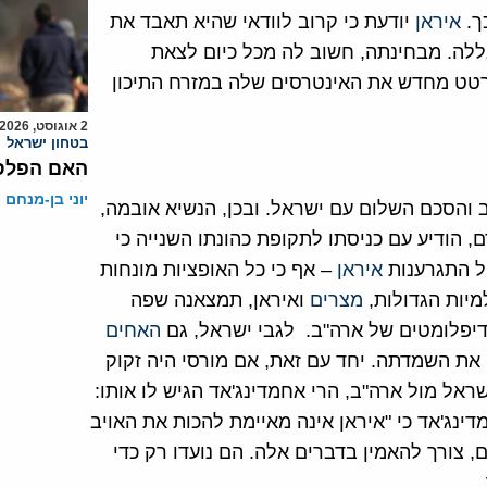
ך.
איראן
יודעת כי קרוב לוודאי שהיא תאבד את
לה. מבחינתה, חשוב לה מכל כיום לצאת
רטט מחדש את האינטרסים שלה במזרח התיכון
2 אוגוסט, 2026
בטחון ישראל
האם הפלסט
יוני בן-מנחם
 והסכם השלום עם ישראל. ובכן, הנשיא אובמה,
 הודיע עם כניסתו לתקופת כהונתו השנייה כי
ל התגרענות
איראן
– אף כי כל האופציות מונחות
מיות הגדולות,
מצרים
ואיראן, תמצאנה שפה
יפלומטים של ארה"ב. לגבי ישראל, גם
האחים
את השמדתה. יחד עם זאת, אם מורסי היה זקוק
אל מול ארה"ב, הרי אחמדינג'אד הגיש לו אותו:
אם" ב-6 לפברואר אמר אחמדינג'אד כי "איראן אינה מאיימת להכות את האויב
ים, צורך להאמין בדברים אלה. הם נועדו רק כדי