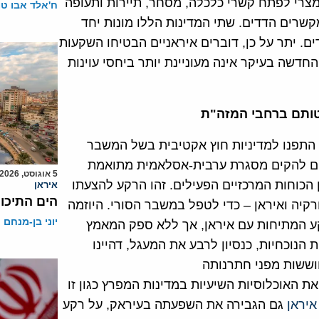
צרי לפתח קשרי כלכלה, מסחר, תיירות ותעופה
ח'אלד אבו ט
קשרים הדדים. שתי המדינות הללו מונות יחד
צדדים. יתר על כן, דוברים איראניים הבטיחו השקעות
החדשה בעיקר אינה מעוניינת יותר ביחסי עוינות
ותם ברחבי המזה"ת
 התפנו למדיניות חוץ אקטיבית בשל המשבר
וצים להקים מסגרת ערבית-אסלאמית מתואמת
5 אוגוסט, 2026
הכוחות המרכזיים הפעילים. זהו הרקע להצעתו
איראן
הים התיכון
קיה ואיראן – כדי לטפל במשבר הסורי. היוזמה
יוני בן-מנחם
ע המתיחות עם איראן, אך ללא ספק המאמץ
 הנוכחיות, כנסיון לרבע את המעגל, דהיינו
וששות מפני חתרנותה
 האוכלוסיות השיעיות במדינות המפרץ כגון זו
יראן
גם הגבירה את השפעתה בעיראק, על רקע