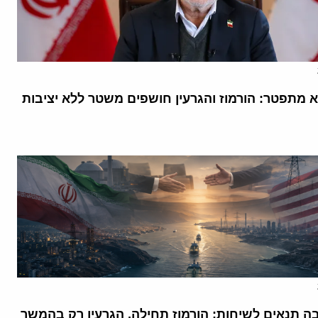
א מתפטר: הורמוז והגרעין חושפים משטר ללא יציבות
בה תנאים לשיחות: הורמוז תחילה, הגרעין רק בהמשך