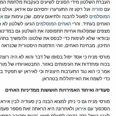
העברת השלטון מידי הסונים לשיעים בעקבות מלחמת המפ
עם
סוריה
ועל רקע זה התערערו יחסיהם עם איראן. אולם א
המוסלמים
לפעול להבנה ולתיאום עימם, שכן עימות עם
אי
האחים בעתיד. והרי
האחים המוסלמים
הגיעו לשלטון לא 
מצפים שמפלגות אחיות תתפוסנה את השלטון גם במדינות אח
ובוודאי שלא לעימות כדי לבסס את שלטונו ולהמשיך בת
התיכון. מבחינת האחים, זוהי הזדמנות היסטורית שכנראה 
מורסי מניח כי אסד יפול בסופו של דבר והוא לא היה רוצ
בכוח ומחדדות את העימותים באזור. התבטאויותיו של מורס
אמר כי הוא נגד התערבות חיצונית וכי לאיראן יש תפקיד 
כדי לשמח את האייתוללות בטהראן.
סעודיה ואיחוד האמירויות חוששות ממדיניות האחים
מורסי מניח גם כי ניתן למצוא הבנה בין סעודיה לבין איר
הסכסוך עם
איראן
ולאחרונה היא הראתה זאת מספר פעמים