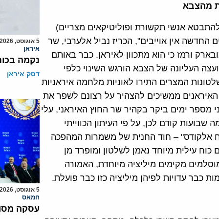
ת מהצבא
להתבטא אנשי תקשורת ופוליטיקאים מצריים)
ים החדשה אין אוייבים", הכריז נביל אלערבי, שר
5 אוגוסט, 2026
איראן
ארק ורמז כי הוא מתכוון לאיראן. כבר באותם
נקמה בכות
צה העליונה של הצבא הורגש השינוי כלפי
דסק איראן
שלטונות המצרים התירו לאוניות מלחמה איראניות
 האיראנים ממשיכים להצהיר על רצונם לשפר את
 מספר ימים ביקר בקהיר שר החוץ האיראני, עלי
שבועות קודם לכן, על פי העיתון הכווייתי
ח אלקודס" – חוד החנית של משמרות המהפכה
 כוח עילית מיוחד נאמן לשלטון ומופרד מן
וסלמים מקימים מיליציה מיוחדת, האמורה
ת כבר עדויות לפיהן מיליציה כזו כבר פועלת.
5 אוגוסט, 2026
חמאס
עסקה מסוכ