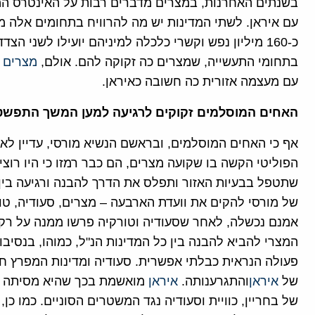
בשנתים האחרנות, במצרים מדברים רבות על האינטרס המ
עם איראן. לשתי המדינות יש מה להרוויח בתחומים אלה מ
כ-160 מיליון נפש וקשרי כלכלה למיניהם יועילו לשני ה
בתחומי התעשייה, שמצרים כה זקוקה להם. אולם,
מצרים
עם מעצמה אזורית כה חשובה כאיראן.
האחים המוסלמים זקוקים לרגיעה למען המשך התפשט
אף כי האחים המוסלמים, ובראשם הנשיא מורסי, עדיין לא
הפוליטי הקשה בו שקועה מצרים, הם כבר רמזו כי היו ר
שתטפל בבעיות האזור ותפלס את הדרך להבנה ורגיעה בין 
של מורסי להקים את וועדת הארבעה – מצרים, סעודיה, טור
אמנם נכשלה, לאחר שסעודיה וטורקיה פרשו ממנה על רק
המצרי להביא להבנה בין כל המדינות הנ"ל, כמוהו, בנסיבות
פעולה הנראית כבלתי אפשרית. סעודיה ומדינות המפרץ ח
של
איראן
והתגרענותה.
איראן
מואשמת בכך שהיא מסיתה את
של בחריין, כוויית וסעודיה נגד המשטרים הסוניים. כמו כן,
א