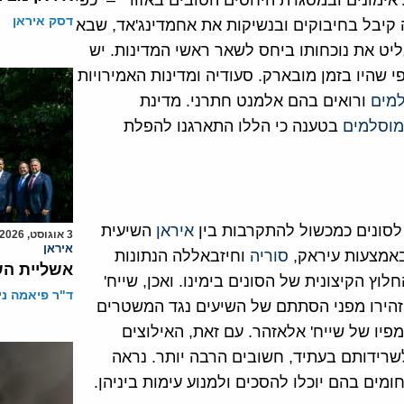
 אימונים ובמסגרת היחסים הטובים באזור" – כפי
דסק איראן
יבל בחיבוקים ובנשיקות את אחמדינג'אד, שבא
 את נוכחותו ביחס לשאר ראשי המדינות. יש
 שהיו בזמן מובארק. סעודיה ומדינות האמירויות
למים
ורואים בהם אלמנט חתרני. מדינת
מוסלמים
בטענה כי הללו התארגנו להפלת
לסונים כמכשול להתקרבות בין
איראן
השיעית
3 אוגוסט, 2026
איראן
באמצעות עיראק,
סוריה
וחיזבאללה הנתונות
אשליית הש
ץ הקיצונית של הסונים בימינו. ואכן, שייח'
ד"ר פיאמה ני
זהירו מפני הסתתם של השיעים נגד המשטרים
מפיו של שייח' אלאזהר. עם זאת, האילוצים
שרידותם בעתיד, חשובים הרבה יותר. נראה
מים בהם יוכלו להסכים ולמנוע עימות ביניהן.