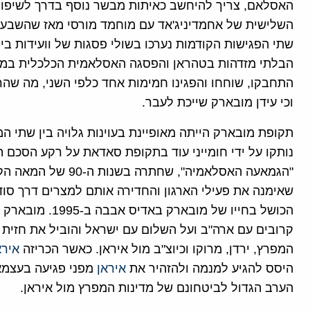
האסלאם, צריך להיחשב כאיתות מבשר נוסף בדרך לשיפור ה
השלישית של אחמדיניג'אד עם מוחמד מורסי מאז שהשבעת
שתי הפגישות הקודמות נערכו בשולי פסגות של וועידות בינ
הבלתי מזדהות בטהראן והפסגה האסלאמית הכלכלית במכה,
התחבקו, שוחחו והפגינו חמימות אחד כלפי השני, מה שהר
וכי עידן מובארק שייכת לעבר.
תקופת מובארק הייתה מאופיינת בעוינות גלויה בין שתי ה
נותקו על ידי חומייני עוד בתקופת סאדאת על רקע הסכם 
"הגמאעה האסלאמיה", שחתרה בשנות ה-90 של המאה הקודמת להפיל את שלטונו של מובארק.
שאימנה את פעילי הארגון והחדירה אותם למצרים דרך סודא
הכושל בחייו של מ
קרובים עם ארה"ב ועל השלום עם ישראל והוביל את חזית 
המפרץ, ירדן, מרוקו וכיוצ"ב מול איראן. כאשר הכריזה
אירא
היסס להגיע למנמה ולהזהיר את
איראן
מפני פגיעה בעצמא
הערב הגדול לביטחונם של מדינות המפרץ מול איראן.