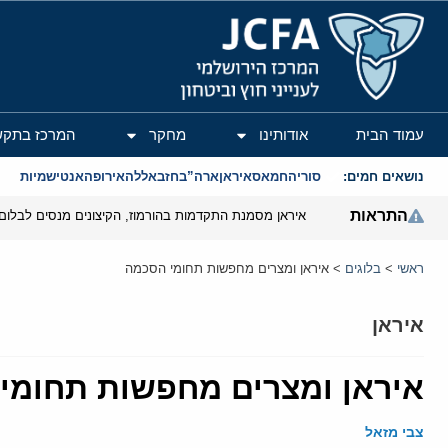
המרכז הירושלמי לענייני חוץ וביטחון
עמוד הבית
אודותינו
מחקר
המרכז בתקש
נושאים חמים:
סוריה
חמאס
איראן
ארה”ב
חזבאללה
אירופה
אנטישמיות
התראות
איראן מסמנת התקדמות בהורמוז, הקיצונים מנסים לבלום
ראשי
>
בלוגים
>
איראן ומצרים מחפשות תחומי הסכמה
איראן
איראן ומצרים מחפשות תחומי
צבי מזאל