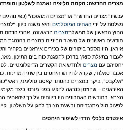
מצרים החדשה: הקמת מליציה נאמנה לשלטון ומופרד
עכשיו "מצרים החדשה" או "מצרים המהפכה" (כפי נוהגים 
נשלטת על ידי
האחים המוסלמים
והיא משנה כיוון. "למצר
החוץ הראשון של ממשלת
מצרים
הראשונה, אחרי הדחת מוב
חודשים ראשונים של משטר הביניים במצרים בהנהגת המוע
איראן. היו מספר ביקורים של בכירים איראניים בקהיר וה
לעבור בתעלת סואץ בדרכן להפגנת כוח בים התיכון. מאז,
יחסיהם עם
מצרים
ולחדש את הקשרים הדיפלומטיים. לפני
אכבר סאלחי, שקרא לחידוש היחסים בין שתי המדינות. כמה 
"אלקבס", ביקר במצרים בהסתר קאסם סולימני, ראש "כו
האיראנים – שהוזמן כנראה להציג בפני מורסי כיצד מקימים
הצבא. בחודשים האחרונים היו דיווחים על כך שהאחים המ
לפעול מול מתנגדיהם ובשעת הצורך להגן על השלטון. קיימו
אינטרס כלכלי הדדי לשיפור היחסים