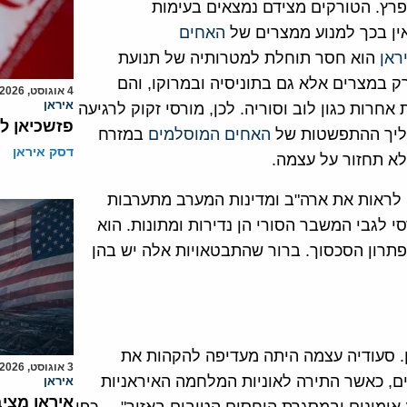
רץ. הטורקים מצידם נמצאים בעימות
ין בכך למנוע ממצרים של
האחים
ראן
הוא חסר תוחלת למטרותיה של תנועת
רק במצרים אלא גם בתוניסיה ובמרוקו, והם
4 אוגוסט, 2026
איראן
רות כגון לוב וסוריה. לכן, מורסי זקוק לרגיעה
פזשכיאן ל
הליך ההתפשטות של
האחים המוסלמים
במזרח
דסק איראן
לא תחזור על עצמה.
ה לראות את ארה"ב ומדינות המערב מתערבות
י לגבי המשבר הסורי הן נדירות ומתונות. הוא
בפתרון הסכסוך. ברור שהתבטאויות אלה יש בהן
אן. סעודיה עצמה היתה מעדיפה להקהות את
3 אוגוסט, 2026
, כאשר התירה לאוניות המלחמה האיראניות
איראן
איראן מצי