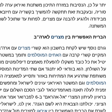
יתר על כן, הנסיבות במזרח התיכון משתנות ואיראן ערה לכ
סוריה, ובעקבות זאת תתקשה להמשיך בקשריה עם חיזבאל
מבידודה ולהגיע להבנה עם מצרים, לפחות עד שתוכל לש
המשתנה.
הברית האפשרית בין
מצרים
לארה"ב
גורם נוסף שיש לקחת בחשבון הוא קשרי
מצרים
עם ארה"ב
המקיים קשרי קרבה עם
האחים המוסלמים
ותומך במשטרם,
יטיל את כל כובד משקלו להפעלת מאמצים דיפלומטים מו
על השולחן. הוא בוודאי לא יתנגד אם שתי המדינות המוסל
משותפת שתרגיע את המתיחות באזור ותסייע למאמציה הד
המוסלמים
וגם המשטר האיראני עוינים לישראל ומחפשים 
זמנית לעלה תאנה מאחמדינג'אד לגבי הסכם השלום עם ישר
בראיון לעיתון המצרי "אל-אהר
הציוני. יכולתנו הצבאית היא לשם הגנה". אין לנו, לישראל
לשרת את הברית האפשרית בין
איראן
למצרים מול ארה"ב.