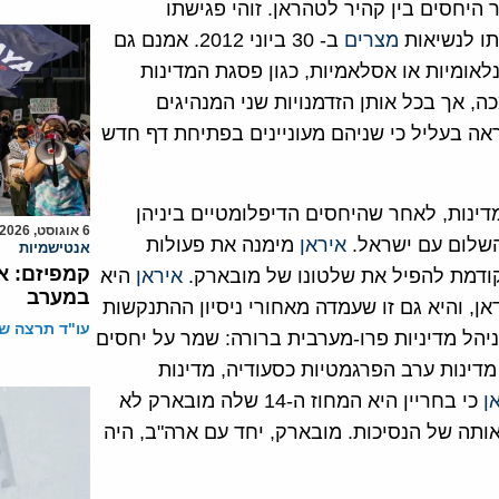
יחסים בין קהיר לטהראן. זוהי פגישתו
ו לנשיאות
מצרים
ב- 30 ביוני 2012. אמנם גם
לאומיות או אסלאמיות, כגון פסגת המדינות
 אך בכל אותן הזדמנויות שני המנהיגים
אה בעליל כי שניהם מעוניינים בפתיחת דף חדש
מדינות, לאחר שהיחסים הדיפלומטיים ביניהן
6 אוגוסט, 2026
השלום עם ישראל.
איראן
מימנה את פעולות
אנטישמיות
קמפיזם: א
איראן
היא
במערב
ן, והיא גם זו שעמדה מאחורי ניסיון ההתנקשות
עו"ד תרצה שו
ובארק באדיס אבבה ב-1995. מובארק ניהל מדיניות פרו-מערבית ברורה: שמר על יחסים
מדינות ערב הפרגמטיות כסעודיה, מדינות
ן
כי בחריין היא המחוז ה-14 שלה מובארק לא
ותה של הנסיכות. מובארק, יחד עם ארה"ב, היה