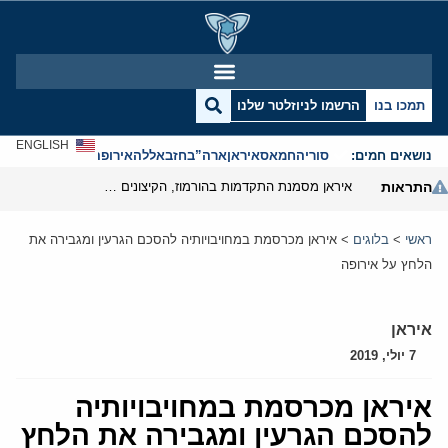
תמכו בנו
הרשמו לניוזלטר שלנו
ENGLISH
נושאים חמים:
סוריה
חמאס
איראן
ארה”ב
חזבאללה
אירופה
אנטישמיות
התראות
איראן מסמנת התקדמות בהורמוז, הקיצונים מנסים לבלום
ראשי
>
בלוגים
>
איראן מכרסמת במחויבויותיה להסכם הגרעין ומגבירה את
הלחץ על אירופה
איראן
7 יולי, 2019
איראן מכרסמת במחויבויותיה
להסכם הגרעין ומגבירה את הלחץ