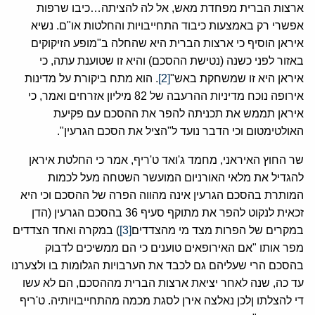
ארצות הברית מפחדת מאש, אל לה להציתה…כיבו שרפות
אפשרי רק באמצעות כיבוד התחייבויות והחלטות או"ם. נשיא
איראן הוסיף כי ארצות הברית היא שהחלה ב"מופע הזיקוקים
באזור לפני כשנה (נטישת ההסכם) והיא זו שטוענת עתה, כי
איראן היא זו שמשחקת באש"
[2]
. הוא מתח ביקורת על מדינות
אירופה נוכח מדיניות ההרעבה של 82 מיליון אזרחים ואמר, כי
איראן תממש את תכניתה להפר את ההסכם עם פקיעת
האולטימטום וכי הדבר נועד ל"הציל את הסכם הגרעין".
שר החוץ האיראני, מחמד ג'ואד ט'ריף, אמר כי החלטת איראן
להגדיל את מלאי האורניום המועשר השטחה מעל לכמות
המותרת בהסכם הגרעין אינה מהווה הפרה של ההסכם וכי היא
זכאית לנקוט להפר את מתוקף סעיף 36 בהסכם הגרעין (הדן
במקרים של הפרות מצד מי מהצדדים
[3]
) במקרה ואחד הצדדים
מפר אותו "אם האירופאים טוענים כי הם ממשיכים לדבוק
בהסכם הרי שעליהם גם לכבד את הערבויות הגלומות בו ולצערנו
עד כה, שנה לאחר יציאת ארצות הברית מההסכם, הם לא עשו
די להצלתו ןלכן נאלצה אירן לסגת מכמה מהתחייבויותיה. ט'ריף