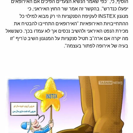
הוסיף, כי, "כפי שאמר הנשיא הצעדים הפיכים אם האירופאים
יפעלו כנדרש". בהקשר זה אמר שר החוץ האיראני, כי
מנגנון INSTEX לעקיפת הסנקציות הי רק מבוא למילוי כל
ההתחייבויות האירופאיות "האירופאים התחייבו להבטיח את
מכירת הנפט האיראני ולהשיב נכסים אך לא עמדו בכך. כשנשאל
מה יקרה אם ארה"ב תטיל סנקציות על המנגנון השיב ט'ריף "זו
בעיה של אירופה לפתור בעצמה".