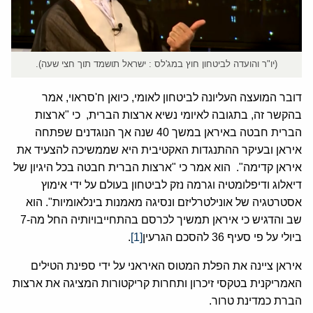
(יו"ר והועדה לביטחון חוץ במג'לס : ישראל תושמד תוך חצי שעה).
דובר המועצה העליונה לביטחון לאומי, כיואן ח'סראוי, אמר
בהקשר זה, בתגובה לאיומי נשיא ארצות הברית, כי "ארצות
הברית חבטה באיראן במשך 40 שנה אך הנוגדנים שפתחה
איראן ובעיקר ההתנגדות האקטיבית היא שממשיכה להצעיד את
איראן קדימה". הוא אמר כי "ארצות הברית חבטה בכל היגיון של
דיאלוג ודיפלומטיה וגרמה נזק לביטחון בעולם על ידי אימוץ
אסטרטגיה של אונילטרליזם ונסיגה מאמנות בינלאומיות". הוא
שב והדגיש כי איראן תמשיך לכרסם בהתחייבויותיה החל מה-7
ביולי על פי סעיף 36 להסכם הגרעין
[1]
.
איראן ציינה את הפלת המטוס האיראני על ידי ספינת הטילים
האמריקנית בטקסי זיכרון ותחרות קריקטורות המציגה את ארצות
הברת כמדינת טרור.