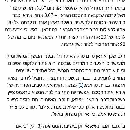
יעמדו בהתחייבויותיהם". רוחאני הזהיר, גם את מדינות אירופה כי
בתאריך זה תתחיל איראן להעשיר אורניום "לכל רמה שתרצה"
מעל לרמה שנקבעה בהסכם הגרעין – 3.67 אחוז. איראן כבר
הודיעה כי בכוונתה להעשיר, בשלב ראשון אורניום לרמה של 20
אחוז לפעילות בכור המחקר הגרעיני בטהראן. יודגש, כי מהעשרה
לרמה של 20 אחוז הדרך קצרה יותר להפקת אורניום ברמה של
90 אחוז הנחוצה ליצור נשק גרעיני.
הגם שכך איראן טרם טרקה את הדלת בפני המשך המשא ומתן,
מדגישה כי הצעדים המדדים שנקטה והיא עתידה לנקוט הפיכים
וכי היא תהיה מחויבת להסכם הגרעין ככל שהצד השני יהיה
מחוייב לתנאיו. בד בבד, נמשכת ההתנצחות המילולית בין נשיא
ארצות הברית טראמפ
[1]
לצמרת האיראנית סביב הפרותיה של
איראן את ההסכם ואפשרויות התגובה לכך. הנשיא טראמפ צייץ
בעקבות דברי רוחאני "איראן, היזהרי מאיומים. הם יכולים לפעול
כבומרנג ולנשוך אותך כפי שלא ננשכת מעולם" . קןדם לכן צייץ
הנשיא טראמפ, כי "איראן משחק באש".
בתגובה אמר נשיא איראן בישיבת הממשלה (3 יולי) "כי אם