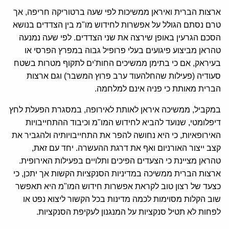
ארצות הברית ואיראן ממשיכות לפי שעה ברטוריקה חריפה, אך
טרם נסתם הגולל על אפשרות לחידוש מו"מ בין הצדדים בנושא
הסכם הגרעין באופן שירצה את שני הצדדים. לפי שעה נמנעה
טהראן מביצוע פיגועים בעלי פרופיל גבוה במפרץ הפרסי או
בעיראק, אם כי בתימן ממשיכים החות'ים לתקוף מטרות בשטח
סעודיה (פעילות שהחלהעוד ערב פרוץ המשבר) וגם ארצות
הברית מאותת כי פניה אינם למלחמה.
במקביל, ממשיכה איראן לאותת לאירופה, במסגרת הפעלת לחץ
דיפלומטי, שנועד להביא לחידוש המו"מ וכיבוד ההתחייבויות
האירופאיות, כי היא נחושה להפר את התחייבויותיה ולהגביר את
קצב ייצור האורניום ואף את דרגת ההעשרה. יחד עם זאת,
טהראן מציינת כי הצעדים הפיכים ותלויים בפעילות האירופית.
ארצות הברית ממשיכה במדיניות הסנקציות הקשות אך יתכן, כי
כצעד של רצון טוב לקראת אפשרות חידוש המו"מ היא תאפשר
שוב הקלות מסוימות לכמה מדינות בכל הקשור ליצוא נפט או
לפחות לא תטיל סנקציות על המנגנון לעקיפת הסנקציות.