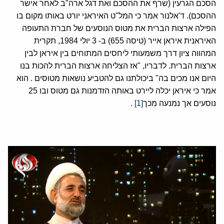
הסכם הגרעין (שרף את ההסכם ואת דגל ארה"ב לאחר אישר
ההסכם). ד'אלנור אמר כי המל"ט האיראני יורט באותו מקום בו
הפילה ארצות הברית את מטוס הנוסעים של חברת התעופה
האיראנית איראן אייר (טיסה 655) ב- 3 יולי 1984, תקרית
המהווה ציון דרך משמעותי ליחסים המתוחים בין איראן לבין
ארצות הברית. לדבריו, "אז הצליחה ארצות הברית להכות בנו
היום אנו מכים בה" ביכולתנו גם להטביע נושאות מטוסים . הוא
אמר כי איראן יכלה ליירט באותה הזדמנות גם מטוס ובו 25
נוסעים אך נמנעה מכך
[1]
.