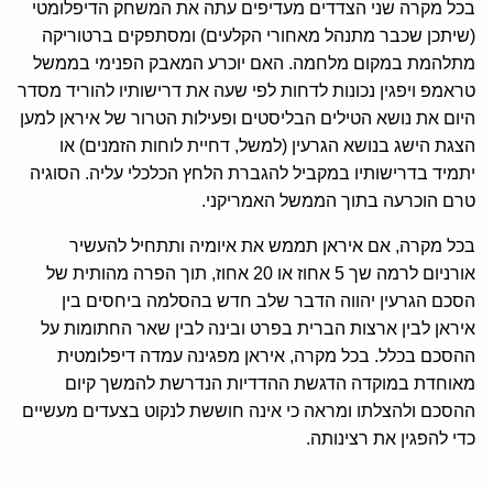
בכל מקרה שני הצדדים מעדיפים עתה את המשחק הדיפלומטי
(שיתכן שכבר מתנהל מאחורי הקלעים) ומסתפקים ברטוריקה
מתלהמת במקום מלחמה. האם יוכרע המאבק הפנימי בממשל
טראמפ ויפגין נכונות לדחות לפי שעה את דרישותיו להוריד מסדר
היום את נושא הטילים הבליסטים ופעילות הטרור של איראן למען
הצגת הישג בנושא הגרעין (למשל, דחיית לוחות הזמנים) או
יתמיד בדרישותיו במקביל להגברת הלחץ הכלכלי עליה. הסוגיה
טרם הוכרעה בתוך הממשל האמריקני.
בכל מקרה, אם איראן תממש את איומיה ותתחיל להעשיר
אורניום לרמה שך 5 אחוז או 20 אחוז, תוך הפרה מהותית של
הסכם הגרעין יהווה הדבר שלב חדש בהסלמה ביחסים בין
איראן לבין ארצות הברית בפרט ובינה לבין שאר החתומות על
ההסכם בכלל. בכל מקרה, איראן מפגינה עמדה דיפלומטית
מאוחדת במוקדה הדגשת ההדדיות הנדרשת להמשך קיום
ההסכם ולהצלתו ומראה כי אינה חוששת לנקוט בצעדים מעשיים
כדי להפגין את רצינותה.