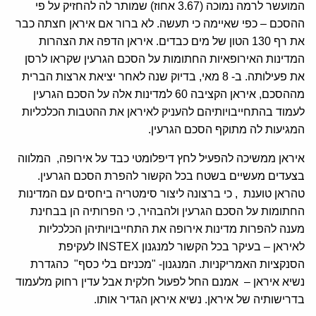
המועשר לרמה נמוכה (3.67 אחוז) שמותר לה להחזיק על פי
ההסכם – כפי שאיימה כי תעשה. לא ברור אם איראן חצתה כבר
את רף 130 הטון של מים כבדים. איראן הדפה את הצהרות
המדינות האירופאיות החתומות על הסכם הגרעין שקראו לרסן
את פעילותה. ב- 8 מאי, בדיוק שנה לאחר יציאת ארצות הברית
מההסכם, איראן הקציבה 60 למדינות אלה על הסכם הגרעין
לעמוד בהתחייבויותיהם להעניק לאיראן את ההטבות הכלכליות
המגיעות לה מתוקף הסכם הגרעין.
איראן ממשיכה להפעיל לחץ דיפלומטי כבד על אירופה, המלווה
בצעדים מעשיים בשטח בכל הקשור להפרת הסכם הגרעין.
טהראן טוענת , כי ברצונה ליצור סימטריה ביחסים עם המדינות
החתומות על הסכם הגרעין ולהבהיר, כי הפרותיה הן בבחינת
מענה להפרות מדינות אירופה את התחייבויותיהן הכלכליות
לאיראן – בעיקר בכל הקשור למנגנון INSTEX לעקיפת
הסנקציות האמריקניות. המנגנון- "מכניזם בלי כסף" כהגדרת
נשיא איראן – אמנם החל לפעול חלקית אבל עדין רחוק מלעמוד
בדרישותיה של איראן. נשיא איראן הגדיר אותו.