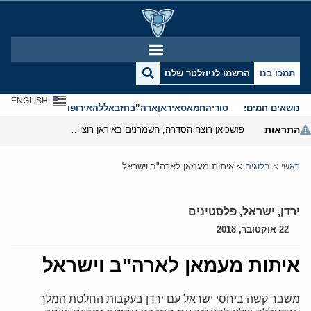
תמכו בנו
הרשמו לניוזלטר שלנו
ENGLISH
נושאים חמים:
סוריה
חמאס
איראן
ארה”ב
חזבאללה
אירופה
אנטישמיות
התראות
פזשכיאן רוצה הסדרה, השמרנים באיראן רוצים מנוף לחץ בהורמוז
ראשי
>
בלוגים
>
איתות מעמאן לארה"ב וישראל
ירדן
,
ישראל
,
פלסטינים
22 אוקטובר, 2018
איתות מעמאן לארה"ב וישראל
משבר קשה ביחסי ישראל עם ירדן בעקבות החלטת המלך