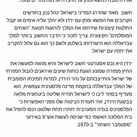
אווירה טובה למשא ומתן על החכרת אדמות נהריים וצופר.
חשוב מאוד שהדרג המדיני בישראל ינהל נכון בחודשים
הקרובים את המשא ומתן עם ירדן ולא יהלך עליה אימים או יקבל
החלטות קיצוניות שידחפו את המלך לזרועות תנועת "האחים
המוסלמים" הקיצונית, צריך לזכור כי הדבר החשוב ביותר למלך
עבדאללה הוא הישרדותו בשלטון ולשם כך הוא גם עלול להקריב
את יחסיו עם ישראל.
ירדן היא נכס אסטרטגי חשוב לישראל והיא מהווה למעשה את
החיץ ממזרח שמונע הגעת כוחות שיעים ואיראנים לגבול המזרחי
של ישראל והתייצבותם על נהר הירדן, למרות תמיכתו הפומבית
של המלך עבדאללה בהקמת מדינה פלסטינית עצמאית, הוא
מעדיף בסתר ליבו כי לישראל תהייה שליטה ביטחונית מלאה
בבקעת הירדן, זוהי תעודת הביטוח שלו מפני האפשרות כי
הפלסטינים בגדה המערבית יחתרו תחת שלטונו וינסו להפיל את
בית המלוכה האשמי כפי שניסה לעשות אש"פ באירועי
"ספטמבר השחור" ב-1970.