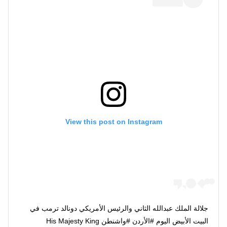
View this post on Instagram
جلالة الملك عبدالله الثاني والرئيس الأمريكي دونالد ترمب في
البيت الأبيض اليوم #الأردن #واشنطن His Majesty King