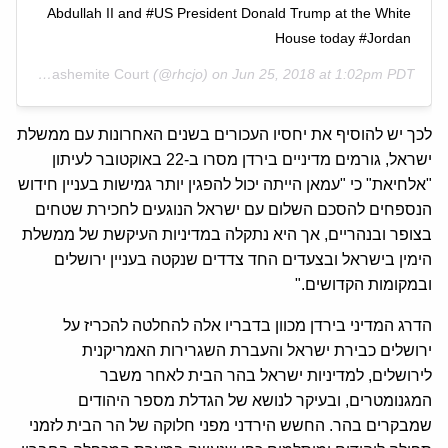
Abdullah II and #US President Donald Trump at the White
House today #Jordan
y
Royal Hashemite Court
(@rhcjo) on
Jun 25, 2018 at 1:02pm PDT
לכך יש להוסיף את יחסיו העכורים בשנים האחרונות עם ממשלת
ישראל, גורמים מדיניים בירדן מסרו ב-22 באוקטובר לעיתון
"אלחיאת" כי "עמאן הייתה יכול להפגין יותר גמישות בעניין חידוש
הנספחים להסכם השלום עם ישראל הנוגעים לחכירת שטחים
בצופר ובנהריים, אך היא נתקלה במדיניות העיקשת של ממשלת
הימין בישראל ובצעדים החד צדדים שנקטה בעניין ירושלים
ובמקומות הקדושים."
הדרג המדיני בירדן מכוון בדבריו אלה להחלטה להכריז על
ירושלים כבירת ישראל והעברת השגרירות האמריקנית
לירושלים, למדיניות ישראל בהר הבית לאחר משבר
המגנומטרים, ובעיקר לנושא של הגדלת מספר היהודים
שמבקרים בהר. החשש הירדני מפני חלוקה של הר הבית לזמני