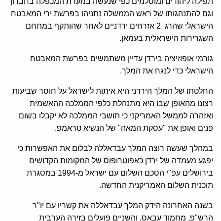
תפילה ליהודים ומוסלמים כפי שנעשה במערת המכפלה בחברון
וגם להתנהגותו של ראש הממשלה נתניהו בפרשת ירי המאבטח
הישראלי שהרג 2 אזרחים ירדניים לאחר שהותקף במתחם
השגרירות הישראלית בעמאן.
גורמי אופוזיציה בירדן עדיין משתמשים בפרשת המאבטח
הישראלי כדי לנגח את המלך.
החלטתו של המלך הירדני היא איתות לישראל על חוסר שביעות
רצונו מהאופן שבו היא מתנהלת כלפי הממלכה ההאשמית
ואזהרה לממשל האמריקני כי תושבי הממלכה לא יקבלו בשום
פנים ואופן את "עסקת המאה" של הנשיא טראמפ.
במהלך שעשה רוצה המלך עבדאללה לבלום את האפשרות כי
יפגע מעמדה של ירדן כאפוטרופוס של המקומות הקדושים
בירושלים עפ"י הסכם השלום עם ישראל מ-1994 במסגרת
תוכנית השלום האמריקנית החדשה.
בשנה האחרונה הידק המלך עבדאללה את קשריו עם יו"ר
הרש"פ, מחמוד עבאס, והשניים פועלים בזירה הערבית