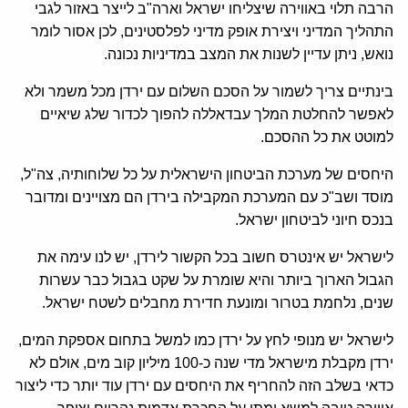
הרבה תלוי באווירה שיצליחו ישראל וארה"ב לייצר באזור לגבי
התהליך המדיני ויצירת אופק מדיני לפלסטינים, לכן אסור לומר
נואש, ניתן עדיין לשנות את המצב במדיניות נכונה.
בינתיים צריך לשמור על הסכם השלום עם ירדן מכל משמר ולא
לאפשר להחלטת המלך עבדאללה להפוך לכדור שלג שיאיים
למוטט את כל ההסכם.
היחסים של מערכת הביטחון הישראלית על כל שלוחותיה, צה"ל,
מוסד ושב"כ עם המערכת המקבילה בירדן הם מצויינים ומדובר
בנכס חיוני לביטחון ישראל.
לישראל יש אינטרס חשוב בכל הקשור לירדן, יש לנו עימה את
הגבול הארוך ביותר והיא שומרת על שקט בגבול כבר עשרות
שנים, נלחמת בטרור ומונעת חדירת מחבלים לשטח ישראל.
לישראל יש מנופי לחץ על ירדן כמו למשל בתחום אספקת המים,
ירדן מקבלת מישראל מדי שנה כ-100 מיליון קוב מים, אולם לא
כדאי בשלב הזה להחריף את היחסים עם ירדן עוד יותר כדי ליצור