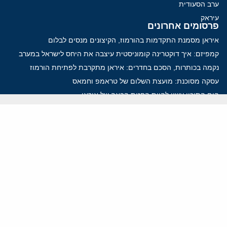
ערב הסעודית
עיראק
פרסומים אחרונים
איראן מסמנת התקדמות בהורמוז, הקיצונים מנסים לבלום
קמפיזם: איך דוקטרינה קומוניסטית עיצבה את היחס לישראל במערב
נקמה בכותרות, הסכם בחדרים: איראן מתקרבת לפתיחת הורמוז
עסקה מסוכנת: מועצת השלום של טראמפ וחמאס
הים התיכון עשוי להיות החזית הבאה של איראן
ווידאו
YouTube
ארכיון שמע
הרצאות
המרכז הירושלמי לענייני חוץ וביטחון
בית מילקן רחוב תל חי 13, ירושלים 9210717