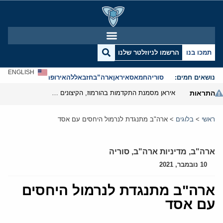
תמכו בנו
הרשמו לניוזלטר שלנו
ENGLISH
נושאים חמים:
סוריה
חמאס
איראן
ארה”ב
חזבאללה
אירופה
אנטישמיות
התראות
איראן מסמנת התקדמות בהורמוז, הקיצונים מנסים לבלום
ראשי
>
בלוגים
>
ארה"ב מתנגדת לנרמול היחסים עם אסד
ארה"ב
,
מדיניות ארה"ב
,
סוריה
10 נובמבר, 2021
ארה"ב מתנגדת לנרמול היחסים
עם אסד