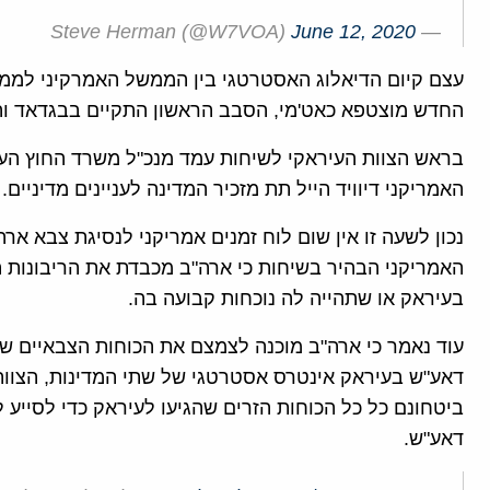
June 12, 2020
— Steve Herman (@W7VOA)
עצם קיום הדיאלוג האסטרטגי בין הממשל האמרקיני למ
החדש מוצטפא כאט'מי, הסבב הראשון התקיים בבגדאד והמ
בראש הצוות העיראקי לשיחות עמד מנכ"ל משרד החוץ הע
האמריקני דיוויד הייל תת מזכיר המדינה לעניינים מדיניים.
נכון לשעה זו אין שום לוח זמנים אמריקני לנסיגת צבא ארה
האמריקני הבהיר בשיחות כי ארה"ב מכבדת את הריבונות ה
בעיראק או שתהייה לה נוכחות קבועה בה.
עוד נאמר כי ארה"ב מוכנה לצמצם את הכוחות הצבאיים ש
דאע"ש בעיראק אינטרס אסטרטגי של שתי המדינות, הצוות 
ביטחונם כל כל הכוחות הזרים שהגיעו לעיראק כדי לסייע
דאע"ש.