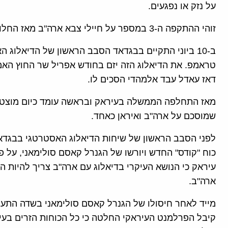
על נזק או נפגעים.
זוהי ההתקפה ה-3 במספר על חיילי צבא ארה"ב מאז החלו שיחות הדיאלוג האסטרטגי בין עיראק לארה"ב.
ב-10 ביוני התקיים בבגדאד הסבב הראשון של הדיאלו
טראמפ. את הדיאלוג הזה יזם בחודש אפריל שר החוץ האמ
דאז עאדל עבד אלמהדי הסכים לו.
מאז התחלפה הממשלה בעיראק ובראשה עומד כיום מוצטפא
שמוסכם על ארה"ב ואיראן כאחד.
לפני הסבב הראשון של שיחות הדיאלוג האסטרטגי בבגדאד
כוח "קודס" החדש ויורשו של הגנרל קאסם סולימאני, על 
עיראק כי הנושא העיקרי בדיאלוג עם ארה"ב צריך להיות 
ארה"ב.
מייד לאחר חיסולו של הגנרל קאסם סולימאני בשדה התעו
קיבל הפרלמנט העיראקי החלטה כי כל הכוחות הזרים בעי