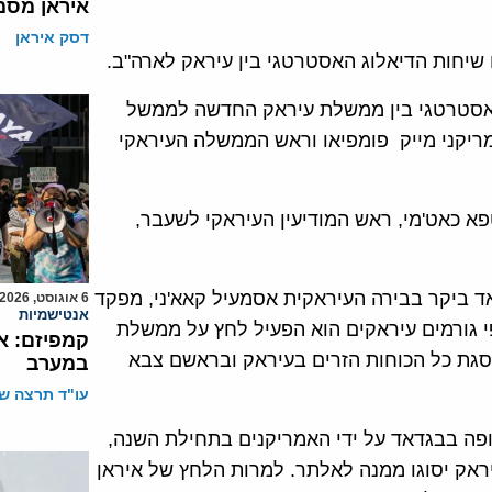
איראן מסמ
דסק איראן
ג האסטרטגי בין ממשלת עיראק החדשה לממשל
ריקני מייק פומפיאו וראש הממשלה העיראקי
 כאט'מי, ראש המודיעין העיראקי לשעבר,
 ביקר בבירה העיראקית אסמעיל קאא'ני, מפקד
6 אוגוסט, 2026
אנטישמיות
פי גורמים עיראקים הוא הפעיל לחץ על ממשלת
קמפיזם: א
הסגת כל הכוחות הזרים בעיראק ובראשם צבא
במערב
עו"ד תרצה שו
פה בבגדאד על ידי האמריקנים בתחילת השנה,
ראק יסוגו ממנה לאלתר. למרות הלחץ של איראן