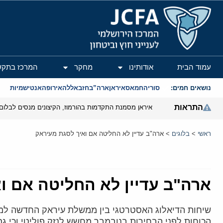
המרכז הירושלמי לענייני חוץ וביטחון
עמוד הבית
אודותינו
מחקר
המרכז בתקש
נושאים חמים:
סוריה
חמאס
איראן
ארה”ב
חזבאללה
אירופה
אנטישמיות
התראות
איראן מסמנת התקדמות בהורמוז, הקיצונים מנסים לבלום
ראשי
>
בלוגים
>
ארה"ב עדיין לא החליטה אם ואיך לסגת מעיראק
ארה"ב עדיין לא החליטה אם ו
שיחות הדיאלוג האסטרטגי בין ממשלת עיראק החדשה לממ
הכוחות לפני הבחירות בנובמבר מחשש לנזק פוליטי וכי 