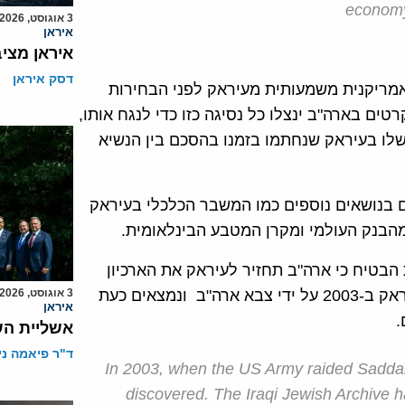
economy
3 אוגוסט, 2026
איראן
איראן מצי
דסק איראן
אמריקנית משמעותית מעיראק לפני הבחירות
ים בארה"ב ינצלו כל נסיגה כזו כדי לנגח אותו,
 בעיראק שנחתמו בזמנו בהסכם בין הנשיא
 בנושאים נוספים כמו המשבר הכלכלי בעיראק
הבנק העולמי ומקרן המטבע הבינלאומית.
 הבטיח כי ארה"ב תחזיר לעיראק את הארכיון
העיראקי המיוחד ואת הארכיון היהודי-עיראקי שנלקחו מעיראק ב-2003 על ידי צבא ארה"ב ונמצאים כעת
3 אוגוסט, 2026
איראן
.
אשליית הש
ד"ר פיאמה ני
In 2003, when the US Army raided Sadda
discovered. The Iraqi Jewish Archive h