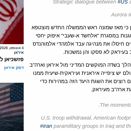
Strategic dialogue between
#US
ין כי מאז שמונה ראש הממשלה החדש מוצטפא
וגנות במסגרת "אלחשד א-שעבי" איפוק יחסי
ם חיסלו את מנהיגה עבד אלמהדי אלמוהנדס
4 אוגוסט, 2026
בעיראק לא פסקו והן נמשכות.
איראן
פזשכיאן ל
לך בשדה המוקשים המדיני מול איראן וארה"ב
דסק איראן
ם יש ציפייה איראנית ועיראקית-שיעית ממנו
 רוצים את השגת היעד הזה במהירות כדי
ת ארה"ב מעיראק.
The moment
U.S. troop withdrawal, American footprin
#Iran
paramilitary groups in Iraq and th