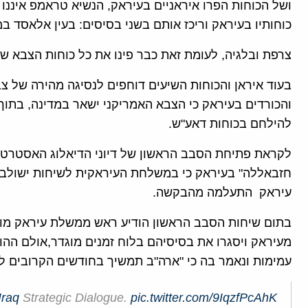
ושל הכוחות הפרו איראניים בעיראק, הנשיא טראמפ איננ
כוחותיו בעיראק וריכז אותם בשני בסיסים: בעין אלאסד ב
צרפת ובלגיה, לעומת זאת כבר פינו את כל כוחות הצבא ש
בעוד איראן והכוחות השיעים דוחפים לנסיגה מהירה של צ
והכורדים בעיראק כי הצבא האמריקני ישאר במדינה, בתוך
להילחם בכוחות דאע"ש.
לקראת פתיחת הסבב הראשון של דיוני הדיאלוג האסטרטגי 
חזבאללה" בעיראק כי במשלחת העיראקית לשיחות ישולב 
עיראק התעלמה מהבקשה.
בתום שיחות הסבב הראשון הודיע ראש ממשלת עיראק מוצט
מעיראק ויסגרו את בסיסיהם בלוח זמנים מוגדר,אולם ה
עמימות ונאמר בה כי "ארה"ב תמשיך בחודשים הקרובים 
Iraq
Strategic Dialogue.
pic.twitter.com/9IqzfPcAhK