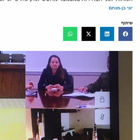
יוני בן-מנחם
שיתוף