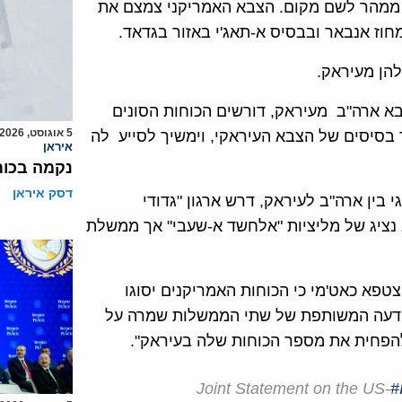
ו ממהר לשם מקום. הצבא האמריקני צמצם את
מחוז אנבאר ובבסיס א-תאג'י באזור בגדאד.
להן מעיראק.
בא ארה"ב מעיראק, דורשים הכוחות הסונים
5 אוגוסט, 2026
 בסיסים של הצבא העיראקי, וימשיך לסייע לה
איראן
נקמה בכות
דסק איראן
בין ארה"ב לעיראק, דרש ארגון "גדודי
נציג של מליציות "אלחשד א-שעבי" אך ממשלת
פא כאט'מי כי הכוחות האמריקנים יסוגו
הודעה המשותפת של שתי הממשלות שמרה על
להפחית את מספר הכוחות שלה בעיראק".
Joint Statement on the US-
#