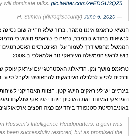
 will dominate talks.
pic.twitter.com/xeEDGU3QZ5
June 5, 2020
— H. Sumeri (@IraqiSecurity)
הנשיא טראמפ איננו ממהר, ברור שלא תהייה שום נסיגה 
לנשיאות בחודש נובמבר, נראה כי טראמפ חושש כי הדמוקרט
הממשל מחפש דרך לשמור על האינטרסים האסטרטגים שלו
בוש לראש הממשלה העיראקי נור אלמאלכי ב-2008.
טראמפ מושך זמן, הדיאלוג האסטרטגי עם עיראק עוסק גם
ודרכים לסייע לכלכלה העיראקית להתאושש ולקבל סיוע מ
בינתיים יש לעיראקים הישג קטן, הצוות האמריקני לשיחות
באוניברסיטת סטנפורד ביחד עם כמה חפצים ארכיאולוגים
m Hussein's Intelligence Headquarters, a gem was
as been successfully restored, but as promised the