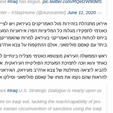
and
#Iraq
has begun.
pic.twitter.com/RQetzW90MS
June 11, 2020
— Aurora Intel – #StayHome (@AuroraIntel)
איראן מתנהלת בזהירות מול האמריקנים בעיראק ויש לצי
כאט'מי לתפקידו מגלות כל המליציות הפרו איראניות המע
ביחס לכוחות הצבא האמריקני בעיראק למרות שהאמריקני
ביחד עם קאסם סולימאני, אולם ההתקפות על צבא ארה"ב 
ראש הממשלה העיראק מוצטפא כאט'מי מצליח בינתיים לה
כאחד והוא זוכה לתמיכת המערכת הפוליטית העיראקית. אול
להביא ליציאה מוחלטת של צבא ארה"ב מעיראק, האיראנים
להראות שהם נקמו את מותו של קאסם סולימאני וסילקו א
ous
#Iraq
-U.S. Strategic Dialogue is nearly upon us.
t on Iraqi soil, tackling the reach/capability of pro-
e Iranian circumvention of sanctions using the Iraqi