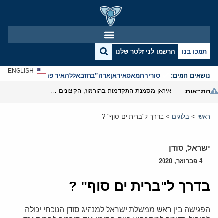
תמכו בנו
הרשמו לניוזלטר שלנו
ENGLISH
נושאים חמים:
סוריה
חמאס
איראן
ארה”ב
חזבאללה
אירופה
אנטישמיות
התראות
איראן מסמנת התקדמות בהורמוז, הקיצונים מנסים לבלום
ראשי
>
בלוגים
>
בדרך ל"ברית ים סוף" ?
ישראל
,
סודן
4 פברואר, 2020
בדרך ל"ברית ים סוף" ?
הפגישה בין ראש ממשלת ישראל למנהיג סודן הנוכחי יכולה