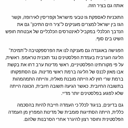
אותה גם בציר הזה.
התוכניות לאספקת גז טבעי מישראל וקפריסין לאירופה, וקשר
הגז בין ישראל למצרים מעניקים ל"ציר הים התיכון" גם את
הנדבך הכלכלי במקביל לאינטרסים הכלכליים של אבטחת חופש
השיט בים סוף.
הפגישה באוגנדה גם מעניקה לנו את הפרספקטיבה ל"תמיכת"
הליגה הערבית בעמדת הפלסטינים נגד תוכנית טראמפ. ראשית,
על פי מקורותינו הפלסטיניים, ראשי מדינות ערב דחו את בקשת
אבו מאזן לכנס של הליגה ברמת ראשי מדינות. גם הסתפקותו
ברמת שרי חוץ לא הייתה מובנת מאליה, והייתה התמהמהות
בתשובה החיובית. כאשר הגיעה תשובה חיובית, הכוונה הייתה
שלא לפגוע בפלסטינים יותר מדיי.
גם בדיונים, בניגוד לכלל כי העמדה חייבת להיות בהסכמה
כללית, הייתה הסתייגות פומבית של מדינות המפרץ מן העמדה
הפלסטינית וחוסר רצון להיגרר אחרי הסרבנות שלהם.