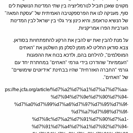
מקווים שאכן תוביל לנורמליזציה בין שתי המדינות הנושקות לים
סוף, מעניקה לנו את הפרספקטיבה האמיתית של "עסקת המאה"
של הנשיא טראמפ, והיא כינון ציר גלוי בין ישראל לבין המדינות
הערביות הפרו אמריקניות.
על מנת להבין זאת יש להבין את הרקע להתפתחויות בסודאן.
צבא סודאן החליט לא מזמן לסלק מן השלטון את "האחים
המוסלמים", להילחם בהם, ולדכא בכוח את ההפגנות
"העממיות" שהודרכו בידי גורמי "האחים" במחתרת יחד עם
גורמי "החברה האזרחית" שהיו בבחינת "אידיוטים שימושיים"
של "האחים".
https://he.jcfa.org/article/%d7%a2%d7%a1%d7%a7%d7%aa-
%d7%94%d7%9e%d7%90%d7%94-
%d7%a0%d7%99%d7%a6%d7%97%d7%95%d7%9f-
%d7%a7%d7%98%d7%9f-
%d7%9c%d7%a2%d7%91%d7%90%d7%a1-
%d7%91%d7%a4%d7%a1%d7%92%d7%94-