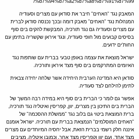
%d7%94%d7%a2%d7%a8%d7%91%d7%99/
המאבק נגד "האחים" חיבר את סודאן עם מצרים וסעודיה
המנהלות נגד "האחים" מאבק דומה ובכך נכנסה סודאן לברית
עם מצרים וסעודיה גם נגד תורכיה, המבקשת להקים בים סוף
בסיסים קבועים מול חופי סעודיה, ונגד איראן שקשריה בתימן עם
החות'ים ידועים.
ישראל מוצאת את עצמה באופן טבעי בברית עם שותפות נגד
האיומים המתרקמים בים סוף מצד איראן ותורכיה.
סודאן היא המדינה הערבית היחידה אשר שלחה יחידה צבאית
לתימן להילחם לצד סעודיה.
אפשר גם לומר כי הברית בים סוף היא במידה רבה המשך של
הברית בים התיכון בין מצרים, יוון, קפריסין ואיטליה נגד תורכיה,
ברית המוצאת ביטוי גם בלוב נגד "ממשלת ההסכמה" של
"האחים המוסלמים" הנמצאת בברית עם תורכיה. ישראל אומנם
איננה חלק רשמי בברית הזאת, אבל יחסיה המיוחדים עם מצרים
מצד אחד, ועם יוון וקפריסין מצד אחר, וכמובן איטליה, מציבים