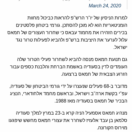
March 24, 2020
למרות הניסיון של יו"ר הרש"פ להראות כביכול מחוות
הומניטאריות הוא לא מוכן להסתכן. גורמי ביטחון פלסטינים
בכירים הזהירו את מחמוד עבאס כי שחרור העצורים של חמאס
עלול לערער את היציבות ברש"פ ולהביא לפעילות טרור נגד
ישראל.
גם תנועת חמאס מנסה להביא לשחרור פעילי הטרור שלה
העומדים לדין בסעודיה באשמת הברחת והלבנת כספים עבור
הזרוע הצבאית של חמאס ברצועה.
מדובר ב-68 פעילים שנעצרו על ידי גורמי הביטחון של סעודיה,
עפ"י בקשת ארה"ב וישראל, ובראשם מחמד אלחודארי, הנציג
הבכיר של חמאס בסעודיה מאז 1988.
מנהיג חמאס אסמעיל הניה קרא ב-23 במרץ למלך סעודיה
סלמאן בן עבד אלעזיז לשחרר את עצורי חמאס מחשש שיפגעו
מוירוס הקורונה.