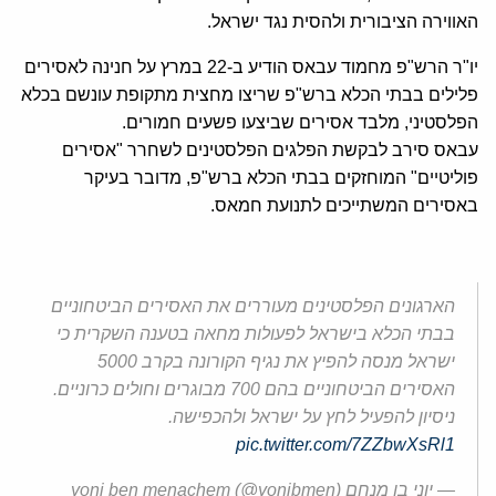
האווירה הציבורית ולהסית נגד ישראל.
יו"ר הרש"פ מחמוד עבאס הודיע ב-22 במרץ על חנינה לאסירים
פלילים בבתי הכלא ברש"פ שריצו מחצית מתקופת עונשם בכלא
הפלסטיני, מלבד אסירים שביצעו פשעים חמורים.
עבאס סירב לבקשת הפלגים הפלסטינים לשחרר "אסירים
פוליטיים" המוחזקים בבתי הכלא ברש"פ, מדובר בעיקר
באסירים המשתייכים לתנועת חמאס.
הארגונים הפלסטינים מעוררים את האסירים הביטחוניים
בבתי הכלא בישראל לפעולות מחאה בטענה השקרית כי
ישראל מנסה להפיץ את נגיף הקורונה בקרב 5000
האסירים הביטחוניים בהם 700 מבוגרים וחולים כרוניים.
ניסיון להפעיל לחץ על ישראל ולהכפישה.
pic.twitter.com/7ZZbwXsRl1
— יוני בן מנחם yoni ben menachem (@yonibmen)