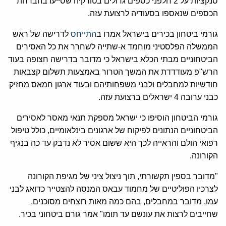
סנקציות על 2 חלפני כספים גדולים בטורקיה שסייעו בהברחת
הכספים שנאספו בסעודיה לרצועת עזה.
גורמי ביטחון בכירים בישראל אמרו ב
התייחס
לדרישה של ראש
הממשלה הפלסטיני מוחמד א-שתייה לשחרר את כל האסירים
הביטחוניים מבתי הכלא בישראל כי מדובר בדרישה חצופה בעוד
הרש"פ מעודדדת את המשך הטרור באמצעות תשלום קצבאות
חודשיות למחבלים ולבני משפחותיהם ובעוד ארגון חמאס מחזיק
כבני ערובה 4 ישראלים ברצועת עזה.
גורמי הביטחון הוסיפו כי ישראל מספקת תנאי מאסר לאסירים
הביטחוניים הנתונים לפיקוח של ארגונים בינלאומיים, כולל טיפול
רפואי הולם והראייה לכך היא ששום אסיר לא נדבק עד כה בנגיף
הקורונה.
"מדובר בספין תקשורתי, תוך ניצול ציני של מגיפת הקורונה
לצרכיו הפוליטיים של מחמוד עבאס המנסה להצטייר כדואג לבני
עמו, מדובר במחבלים, בהם כמה מאות רוצחים מסוכנים,
שחייבים לרצות את עונשם עד תומו" אמר גורם ביטחוני בכיר.