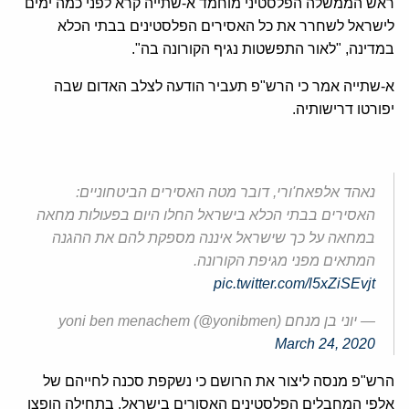
ראש הממשלה הפלסטיני מוחמד א-שתייה קרא לפני כמה ימים
לישראל לשחרר את כל האסירים הפלסטינים בבתי הכלא
במדינה, "לאור התפשטות נגיף הקורונה בה".
א-שתייה אמר כי הרש"פ תעביר הודעה לצלב האדום שבה
יפורטו דרישותיה.
נאהד אלפאח'ורי, דובר מטה האסירים הביטחוניים:
האסירים בבתי הכלא בישראל החלו היום בפעולות מחאה
במחאה על כך שישראל איננה מספקת להם את ההגנה
המתאים מפני מגיפת הקורונה.
pic.twitter.com/l5xZiSEvjt
— יוני בן מנחם yoni ben menachem (@yonibmen)
March 24, 2020
הרש"פ מנסה ליצור את הרושם כי נשקפת סכנה לחייהם של
אלפי המחבלים הפלסטינים האסורים בישראל. בתחילה הופצו