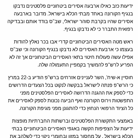
ידיעות כזב כאילו ארבעה אסירים ביטחוניים פלסטינים נדבקו
בנגיף הקורונה באחד מבתי הכלא בישראל. מדובר בארבעה
אסירים שהיו בקרבת סוהר ישראלי, שב"ס בודד אותם ובבדיקה
רפואית התברר כי לא נדבקו בנגיף.
ראש מטה האסירים הביטחוניים קדרי אבו בכר נאלץ להודות
בעצמו כי ארבעת האסירים לא נדבקו בנגיף הקורונה וכי שב"ס
אפילו עשה פעולות חיטוי בתאי האסירים הביטחוניים אך זה לא
הפריע לרש"פ להמשיך בקמפיין התעמולה שלה.
חוסיין א-שיח', השר לעניינים אזרחים ברש"פ הודיע ב-22 במרץ
כי הרש"פ פנתה לישראל בבקשה לנקוט בכל הצעדים הדרושים
כדי לספק את ההגנה הדרושה לאסירים הפלסטינים מפני
התפשטות וירוס הקורונה ואף הביעה נכונות לספק לאסירים את
כל הציוד הרפואי הנחוץ כדי להתגונן מפני מגיפת הקורונה.
באמצעי התקשורת הפלסטינים וברשתות החברתיות מופצות
ידיעות על הצפיפות הקשה באגפי האסירים הביטחוניים בבתי
הכלא בישראל , על מחסור במזון ובחומרי ניקוי כדי לשלהב את