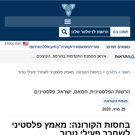
תמכו בנו
הרשמו לניוזלטר שלנו
ENGLISH
נושאים חמים:
סוריה
חמאס
איראן
ארה”ב
חזבאללה
אירופה
אנטישמיות
התראות
איראן מסמנת התקדמות בהורמוז, הקיצונים מנסים לבלום
ראשי
>
בלוגים
>
בחסות הקורונה: מאמץ פלסטיני לשחרר פעילי טרור
הרשות הפלסטינית
,
חמאס
,
ישראל
,
פלסטינים
מגפת הקורונה
25 מרץ, 2020
בחסות הקורונה: מאמץ פלסטיני
לשחרר פעילי טרור