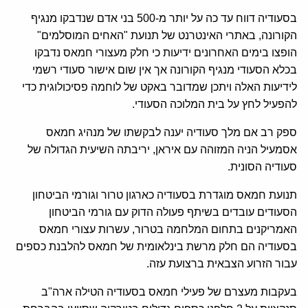
בסעודיה דווח עד כה על יותר מ-500 בני אדם שנדבקו מנגיף
הקורונה, באתרי האינטרנט של תנועת "האחים המוסלמים"
הופצו בימים האחרונים ידיעות כי חלק מעצורי חמאס נדבקו
בכלא הסעודי מנגיף הקורונה אך אין שום אישור סעודי רשמי
לידיעות האלה ויתכן שמדובר באקט של לוחמה פסיכולוגית כדי
להפעיל לחץ על בית המלוכה הסעודי.
ספק רב אם מלך סעודיה יענה לבקשתו של מנהיג חמאס
אסמעיל הניה המזוהה עם איראן, יריבתה השיעית הגדולה של
סעודיה הסונית.
תנועת חמאס מוגדרת בסעודיה כארגון טרור וגורמי הביטחון
הסעודים עובדים בשיתף פעולה הדוק עם גורמי הביטחון
האמריקנים בתחום המלחמה בטרור, עשרות עצורי חמאס
בסעודיה הם חלק מרשת בינלאומית של חמאס להלבנת כספים
עבור הזרוע הצבאית ברצועת עזה.
בעקבות מעצרם של פעילי חמאס בסעודיה הטילה ארה"ב