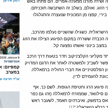
דסק איראן
שה ושירה מורנו ממעלה-אפרים. הם פתחו באש
י הזוג. ואולם, בשלב זה השתבשה תוכניתם.
בירי, קפצו מן המכונית שנעצרה והתגלגלו
הישראלית. כשגילו שהשניים נעלמו מהרכב,
כה הכבדה ששררה במקום הפיגוע הצילה את הזוג
 במצב בינוני ואשתו נפצעה קל.
ד מקליעי הקלצ'ניקוב חדר בטעות דרך הרכב
6 אוגוסט, 2026
אנטישמיות
יפשר לשב"כ ולמשטרה לאתר את הדגם המדויק
קמפיזם: א
 עצרו כוחות הביטחון הפלסטיניים את חברי החוליה ברמאללה.
במערב
ונת להעמידם לדין.
עו"ד תרצה שו
 פיגוע הרג וחטיפת הגופות. לשם כך, אף
ם סילוואד, שממזרח לרמאללה (זהו גם כפר
ס בדמשק, ואיברהים חאמד, לשעבר ראש
 בכלא הישראלי)."
[1]