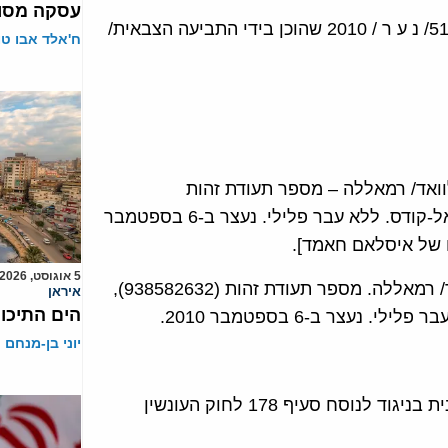
עסקה מסוכ
כתב אישום בפני בית המשפט הצבאי הדן בתיק מספר 516/ נ ע ר / 2010 שהוכן בידי התביעה הצבאית/
ח'אלד אבו ט
לוואד/ רמאללה – מספר תעודת זהות
(946047933). שם אימו: נאדיה. יליד שנת 1985 במחוז אל-קודס. ללא עבר פלילי. נעצר ב-6 בספטמבר
5 אוגוסט, 2026
2. הנאשם. עאטף רוחי סאלח אל-סאליחי, תושב סילוואד/ רמאללה. מספר תעודת זהות (938582632),
איראן
הים התיכון
יוני בן-מנחם
פגיעה באינטרס העליון של הרשות הלאומית הפלסטינית בניגוד לנוסח סעיף 178 לחוק העונשין