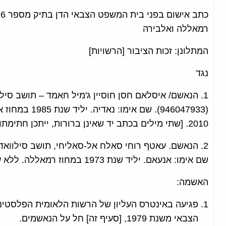
רמאללה ואלבירה
המתלונן: זכות הציבור [הרשויות]
נגד
1. הנאשם/ איסלאם חסן חוסיין ג'מיל חאמד – תושב סי
2010. [שתי מילים בכתב יד שאינן ברורות, ייתכן חתימתו של איסלאם חאמד].
שם אימו: אנעאם. יליד שנת 1973 במחוז רמאללה. ללא עבר פלילי. נעצר ב-6 בספטמבר 2010.
האשמה:
הצבאי משנת 1979, [סעיף זה] חל על הנאשמים.