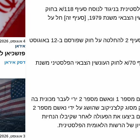
הפרת האמצעים הננקטים על ידי הרשות הלאומית הפלסטינית בניגוד לנוסח סעיף 118/א בחוק
העונשין משנת 1960 ובהתאם לסעיף 486 לחוק העונשין הצבאי משנת 1979, [סעיף זה] חל על
חברות במליציות מזוינות בלתי חוקיות בניגוד לנוסח סעיף 2 להחלטה על חוק שפורסם ב-12 באוגוסט
4 אוגוסט, 2026
איראן
פזשכיאן ל
ניסיון לרצח בניגוד לנוסח סעיף 378/א ובהמשך לסעיף 70/א לחוק העונשין הצבאי הפלסטיני משנת
דסק איראן
בתאריך ה-1 בספטמבר 2010 באזור סילוואד ביצעו נאשם מספר 1 ונאשם מספר 2 ירי לעבר מכונית בה
נהג מתנחל, אשר נפצע ממספר כדורים. הירי בוצע בנשק מסוג קלצ'ניקוב שהושג על ידי נאשם מספר 2
 כי שני הנאשמים ביצעו את הפעולה לאחר שקיבלו הנחיות
ון של הרשות הלאומית הפלסטינית.
3 אוגוסט, 2026