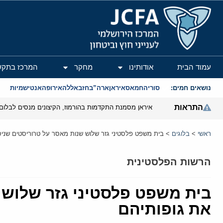
המרכז הירושלמי לענייני חוץ וביטחון
עמוד הבית
אודותינו
מחקר
המרכז בתקש
נושאים חמים:
סוריה
חמאס
איראן
ארה”ב
חזבאללה
אירופה
אנטישמיות
התראות
איראן מסמנת התקדמות בהורמוז, הקיצונים מנסים לבלום
ראשי
>
בלוגים
>
בית משפט פלסטיני גזר שלוש שנות מאסר על טרוריסטים שניסו
הרשות הפלסטינית
בית משפט פלסטיני גזר שלוש 
את גופותיהם