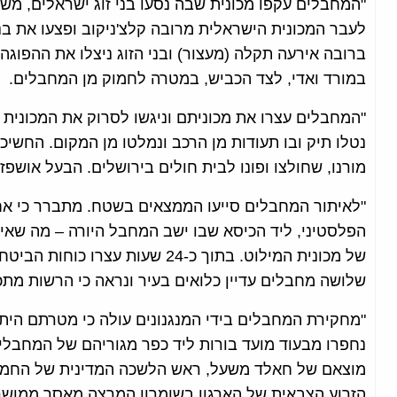
"המחבלים עקפו מכונית שבה נסעו בני זוג ישראלים, מ
לעבר המכונית הישראלית מרובה קלצ'ניקוב ופצעו את בנ
ברובה אירעה תקלה (מעצור) ובני הזוג ניצלו את ההפוגה 
במורד ואדי, לצד הכביש, במטרה לחמוק מן המחבלים.
"המחבלים עצרו את מכוניתם וניגשו לסרוק את המכונית 
נטלו תיק ובו תעודות מן הרכב ונמלטו מן המקום. החשי
מורנו, שחולצו ופונו לבית חולים בירושלים. הבעל אושפז
"לאיתור המחבלים סייעו הממצאים בשטח. מתברר כי אח
הפלסטיני, ליד הכיסא שבו ישב המחבל היורה – מה שא
של מכונית המילוט. בתוך כ-24 שעות
שלושה מחבלים עדיין כלואים בעיר ונראה כי הרשות מתכו
"מחקירת המחבלים בידי המנגנונים עולה כי מטרתם היתה
נחפרו מבעוד מועד בורות ליד כפר מגוריהם של המחבלי
מוצאם של חאלד משעל, ראש הלשכה המדינית של החמא
הזרוע הצבאית של הארגון בשומרון המרצה מאסר ממושך