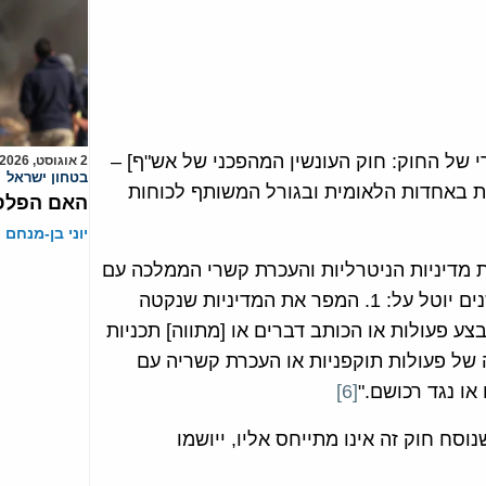
ין הצבאי משנת 1979 [שמו המקורי של החוק: חוק העונשין המהפכני של אש"ף] –
2 אוגוסט, 2026
בטחון ישראל
ת באחדות הלאומית ובגורל המשותף לכוחות
האם הפלסט
יוני בן-מנחם
משנת 1960 – "עונש על הפרת מדיניות הניטרליות והעכרת קשרי הממלכה עם
מדינה זרה. עונש של מעצר לפרק זמן של לפחות חמש שנים יוטל על: 1. המפר את המדיניות שנקטה
די לשמור על הניטרליות שלה במלחמה. 2. המבצע פעולות או הכותב דברים או [מתווה] תכניות
ל פעולות תוקפניות או העכרת קשריה עם
או נגד רכושם."
[6]
 הצבאי משנת 1979 – "בנושא, שנוסח חוק זה אינו מתייחס אליו, ייושמו