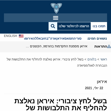
תמכו בנו
הרשמו לניוזלטר שלנו
ENGLISH
נושאים חמים:
סוריה
חמאס
איראן
ארה”ב
חזבאללה
אירופה
אנטישמיות
התראות
איראן מסמנת התקדמות בהורמוז, הקיצונים מנסים לבלום
ראשי
>
בלוגים
>
בשל לחץ ציבורי: איראן נאלצת להחליף את התלבושות של
הנבחרת לאולימפיאדה
איראן
22 יולי, 2021
בשל לחץ ציבורי: איראן נאלצת
להחליף את התלבושות של