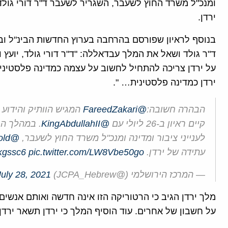
ומנכ"ל משרד החוץ לשעבר, השגריר לשעבר ד"ר דורי גול
ירדן.
בנוסף לראיון שפורסם בהרחבה בערוץ החדשות הבינ"ל ובט
ד"ר גולד ושאל את המלך עבדאללה: "ד"ר דורי גולד, יועץ
על ירדן צריכה להתחיל לחשוב על עצמה כמדינה פלסטינית
ירדן כמדינה פלסטינית… ".
הבהרה חשובה:
@FareedZakari
המגיש הוותיק והידוע
קיים ראיון ב-26 ליולי עם
@KingAbdullahII
. במהלך הר
לענייני ציבור ומדינה ומנכ"ל משרד החוץ לשעבר,
@DrDoreGold
עתידה של ירדן.
pic.twitter.com/LW8Vbe50go
vkgssc6
— המרכז הירושלמי (@JCPA_Hebrew)
July 28, 2021
מלך ירדן הגיב כי הרטוריקה הזו אינה חדשה ואותם אנשי
על חשבון של אחרים. עוד הוסיף המלך כי ירדן תשאר ירדן.