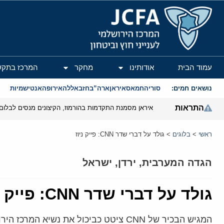
המרכז הירושלמי לענייני חוץ וביטחון
עמוד הבית
אודותינו
מחקר
המרכז בתקש
נושאים חמים:
סוריה
חמאס
איראן
ארה”ב
חזבאללה
אירופה
אנטישמיות
התראות
איראן מסמנת התקדמות בהורמוז, הקיצונים מנסים לבלום
ראשי
>
בלוגים
>
גולד על דברי שדר CNN: פייק ניוז
הגדה המערבית
,
ירדן
,
ישראל
גולד על דברי שדר CNN: פייק ניוז
המגיש הבכיר של CNN ציטט כביכול את נשיא המרכז הירושלמי לענייני ציבור ומדינה בדברים נגד הממלכה האשמית • השגריר גולד:" מעולם לא אמרתי את הדברים הללו"*