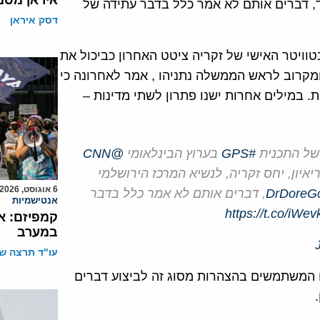
איראן מסמ
ד, דברים אותם לא אמר כלל בדבר עתידה של
דסק איראן
וויטר האישי של זקריה ציטט האחרון כביכול את
 ומקרוב לראש הממשלה נתניהו , אמר לאחרונה כי
. במילים אחרות ישנו פתרון לשתי מדינות –
 של התכנית
#GPS
בערוץ הבינלאומי
@CNN
יאיון, יחס זקריה, לנשיא המרכז הירושלמי
6 אוגוסט, 2026
, דברים אותם לא אמר כלל בדבר
אנטישמיות
https://t.co/iWe
קמפיזם: א
במערב
עו"ד תרצה שו
ם המשתמשים בהצהרות מסוג זה לביצוע דברים