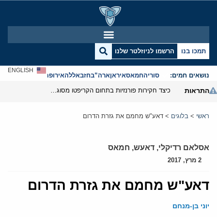
תמכו בנו
הרשמו לניוזלטר שלנו
ENGLISH
נושאים חמים:
סוריה
חמאס
איראן
ארה”ב
חזבאללה
אירופה
אנטישמיות
התראות
כיצד חקירות פורנזיות בתחום הקריפטו מסוגלות לפרק את המערך הפיננסי של משמרות המהפכה
ראשי
>
בלוגים
>
דאע"ש מחמם את גזרת הדרום
אסלאם רדיקלי
,
דאעש
,
חמאס
2 מרץ, 2017
דאע"ש מחמם את גזרת הדרום
יוני בן-מנחם