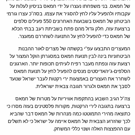
של חמאס. בני משפחתו נעצרו על ידי חמאס בניסיון לעלות על
עקבותיו ולהפעיל עליו לחץ להסגיר את עצמו. בסה"כ עצרו גורמי
הביטחון של חמאס בשבועות האחרונים 550 פעילים סלפים
ברצועת עזה, חלק גדול מהם פתח בשביתת רעב בבתי הכלא
של חמאס כדי להפעיל לחץ על התנועה לשחררם ממעצר.
המעצרים התבצעו עפ"י בקשתה של מצרים לאור ההבנות
הביטחוניות בינה לבין תנועת חמאס במסגרתן הוקל המצור על
רצועת עזה ונפתח מעבר רפיח לעיתים תכופות יותר. הארגונים
הסלפים-ג'יהאדיסטים מנסים להפעיל לחץ על תנועת חמאס
לשחרר את העצורים באמצעות ירי רקטות לעבר ישראל שנועד
לסבך את חמאס ולגרור תגובה צבאית ישראלית.
צה"ל הגיב השבוע בהתקפות אוויריות על מטרות של חמאס
ברצועה בתגובה לירי הרקטות, מקורות פלסטינים בעזה מסרו כי
כתוצאה מהירי התמוטטו כמה מנהרות של חמאס דבר שהביא
לכך שהזרוע הצבאית של חמאס איימה על ישראל כי לא תשלים
עם ההפצצות האלה ושנוי כללי המשחק.