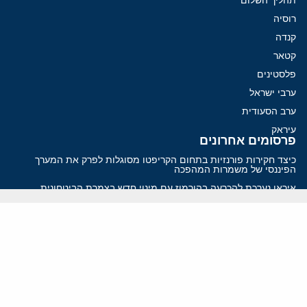
רוסיה
קנדה
קטאר
פלסטינים
ערבי ישראל
ערב הסעודית
עיראק
פרסומים אחרונים
כיצד חקירות פורנזיות בתחום הקריפטו מסוגלות לפרק את המערך
הפיננסי של משמרות המהפכה
איראן נערכת להכרעה בהורמוז עם מינוי חדש בצמרת הביטחונית
פזשכיאן רוצה הסדרה, השמרנים באיראן רוצים מנוף לחץ בהורמוז
האיום האיראני על מצר הורמוז: כך עלול עימות הסנקציות להצית משבר
אנרגיה עולמי
איראן מסמנת התקדמות בהורמוז, הקיצונים מנסים לבלום
ווידאו
YouTube
ארכיון שמע