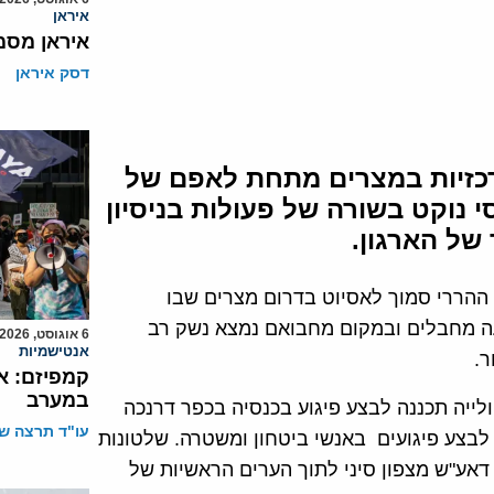
איראן
איראן מסמ
דסק איראן
רכזיות במצרים מתחת לאפם של
 נוקט בשורה של פעולות בניסיון
של הארגון.
 ההררי סמוך לאסיוט בדרום מצרים שבו
עה מחבלים ובמקום מחבואם נמצא נשק רב
6 אוגוסט, 2026
אנטישמיות
ר.
קמפיזם: א
במערב
אבע" דיווח ב-10 באפריל כי החולייה תכננה לבצע פיגוע בכנסיה בכפר דרנכה
עו"ד תרצה שו
ה לבצע פיגועים באנשי ביטחון ומשטרה. שלטונות
אע"ש מצפון סיני לתוך הערים הראשיות של