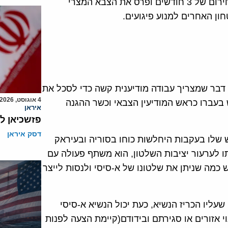
סיני לתוך מרכזי הערים בתוך מצרים. הוא הכריז על מצב חירום של 3 חודשים ופרס את הצבא המצרי
ון האחרים למנוע פיגועים.
ם דבר שמצריך עבודה מודיענית קשה כדי לסכל את
4 אוגוסט, 2026
 בעברו כראש המודיעין הצבאי וכשר ההגנה
איראן
פזשכיאן ל
דסק איראן
שלו בעקבות היחלשות כוחו בסוריה ובעיראק
 לערעור יציבות השלטון, הוא משתף פעולה עם
כמה שניתן את שלטונו של א-סיסי ולנסות לייצר
ליו הכריז הנשיא, כעת יכול הנשיא א-סיסי
וי אזורים או סגירתם ובידודם(קיימת הצעה לפנות