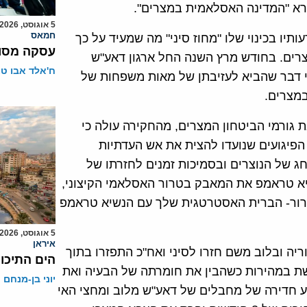
קרא "המדינה האסלאמית במצרים".
5 אוגוסט, 2026
חמאס
יו בכינוי שלו "מחוז סיני" מה שמעיד על כך
עסקה מסוכ
מצרים. בחודש מרץ השנה החל ארגון דאע"ש
ח'אלד אבו ט
י דבר שהביא לעזיבתן של מאות משפחות של
במצרים.
 גורמי הביטחון המצרים, מהחקירה עולה כי
שני הפיגועים שנועדו להצית את אש העדתיות
חג של הנוצרים ובסמיכות זמנים לחזרתו של
יא טראמפ את המאבק בטרור האסלאמי הקיצוני,
ברור- הברית האסטרטגית שלך עם הנשיא טראמפ
5 אוגוסט, 2026
איראן
ה ובלוב משם חזרו לסיני ואח"כ התפזרו בתוך
הים התיכון
שת במהירות כשהבין את חומרתה של הבעיה ואת
יוני בן-מנחם
וע חדירה של מחבלים של דאע"ש מלוב ומחצי האי