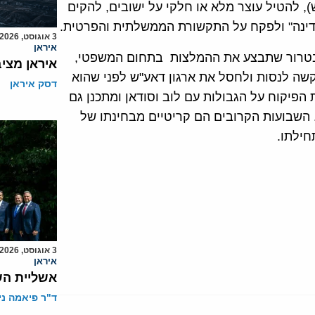
), להטיל עוצר מלא או חלקי על ישובים, להקים
מדינה" ולפקח על התקשורת הממשלתית והפרטית.
3 אוגוסט, 2026
איראן
 בטרור שתבצע את ההמלצות בתחום המשפטי,
איראן מצי
קשה לנסות ולחסל את ארגון דאע"ש לפני שהוא
דסק איראן
פיקוח על הגבולות עם לוב וסודאן ומתכנן גם
 השבועות הקרובים הם קריטיים מבחינתו של
חילתו.
3 אוגוסט, 2026
איראן
אשליית הש
ד"ר פיאמה ני