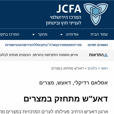
המרכז הירושלמי לענייני חוץ וביטחון
עמוד הבית
אודותינו
מחקר
המרכז בתקש
נושאים חמים:
סוריה
חמאס
איראן
ארה”ב
חזבאללה
אירופה
אנטישמיות
התראות
איראן מסמנת התקדמות בהורמוז, הקיצונים מנסים לבלום
ראשי
>
בלוגים
>
דאע"ש מתחזק במצרים
אסלאם רדיקלי
,
דאעש
,
מצרים
דאע"ש מתחזק במצרים
ארגון דאע"ש הרחיב פעילותו לערים המרכזיות במצרים מת