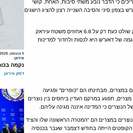
יכים כי הדבר נובע משתי סיבות, האחת, קושי
בצפון סיני והסיבה השנייה רצון להציג הישגים
לדוגמא, גורם עיראקי בכיר מסר השבוע כי דאע"ש בעיראק שולט כעת רק על 6.8 אחוזים משטח עיראק
 המגמה של דאע"ש היא לנסות ולחדור למדינות
5 אוגוסט, 2026
איראן
נקמה בכות
דסק איראן
 במצרים, מבחינתו הם "כופרים" ופגיעה
ר מ10 אחוזים מאוכלוסיית מצרים, תפגע במרקם העדין ביחסים בין נוצרים
הנוצרים כי המדינה איננה מגינה עליהם.
הנוצרים במצרים הם "המטרה הראשונה שלו והציד
 הקופטים הייתה בחודש דצמבר שעבר בכנסיה