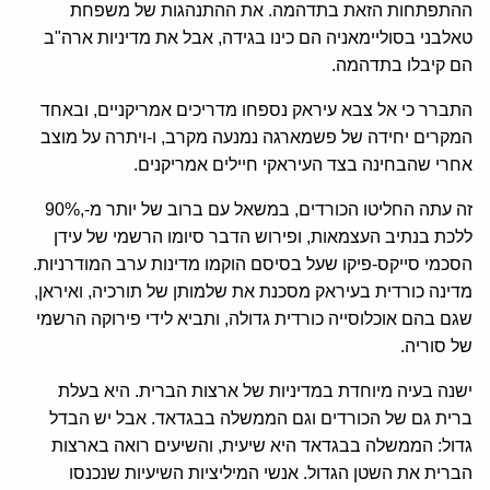
ההתפתחות הזאת בתדהמה. את ההתנהגות של משפחת
טאלבני בסוליימאניה הם כינו בגידה, אבל את מדיניות ארה"ב
הם קיבלו בתדהמה.
התברר כי אל צבא עיראק נספחו מדריכים אמריקניים, ובאחד
המקרים יחידה של פשמארגה נמנעה מקרב, ו-ויתרה על מוצב
אחרי שהבחינה בצד העיראקי חיילים אמריקנים.
זה עתה החליטו הכורדים, במשאל עם ברוב של יותר מ-,90%
ללכת בנתיב העצמאות, ופירוש הדבר סיומו הרשמי של עידן
הסכמי סייקס-פיקו שעל בסיסם הוקמו מדינות ערב המודרניות.
מדינה כורדית בעיראק מסכנת את שלמותן של תורכיה, ואיראן,
שגם בהם אוכלוסייה כורדית גדולה, ותביא לידי פירוקה הרשמי
של סוריה.
ישנה בעיה מיוחדת במדיניות של ארצות הברית. היא בעלת
ברית גם של הכורדים וגם הממשלה בבגדאד. אבל יש הבדל
גדול: הממשלה בבגדאד היא שיעית, והשיעים רואה בארצות
הברית את השטן הגדול. אנשי המיליציות השיעיות שנכנסו