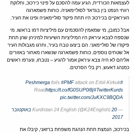
לעצמאות הכורדית, הגיע עמה להסכם על פינוי כירכוכ, וחלוקת
רווחי הנפט בין בגדאד לסוליימאניה. כוחות פשמארגה
העיראקיים בכירכוכ היו תחת פיקוד סוליימאניה ופינו את העיר.
אבל כמובן, מי שמאמין להסכמים עם מיליציות דמו בראשו. מי
שנספח לצבא עיראק היו המיליציות השיעיות למיניהן שהן תחת
פיקודו של סוליימאני. הם ביצעו טבח בעיר, וחרגו מגבולות העיר
אל שטחים נוספים. כוחות פשמארגה שנשארו מאחור באזורים
אליהם לא היה צבא עיראק אמור להגיע – נטבחו, ונערפו ראשים
כמנהג דאעש, רק בלי הסרטים.
foils
#PMF
attack on Erbil-Kirkuk
#Peshmerga
Road
https://t.co/fG0SUP0l8j
#TwitterKurds
pic.twitter.com/JuKXC9BQDA
— Kurdistan 24 English (@K24English)
20 באוקטובר
2017
בכירכוכ, הנמצת תחת הנהגת משפחת ברזאני, קיבלו את