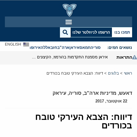
תמכו בנו
הרשמו לניוזלטר שלנו
ENGLISH
נושאים חמים:
סוריה
חמאס
איראן
ארה”ב
חזבאללה
אירופה
אנטישמיות
התראות
איראן מסמנת התקדמות בהורמוז, הקיצונים מנסים לבלום
ראשי
>
בלוגים
>
דיווח: הצבא העירקי טובח בכורדים
דאעש
,
מדיניות ארה"ב
,
סוריה
,
עיראק
22 אוקטובר, 2017
דיווח: הצבא העירקי טובח
בכורדים