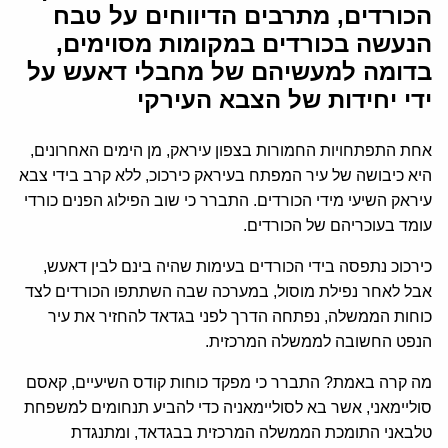
הכורדים, מתרבים הדיווחים על טבח
הנעשה בכורדים במקומות מסוימים,
בדומה למעשיהם של מחבלי דאעש על
ידי יחידות של הצבא העירקי
אחת התפתחויות החמורות בצפון עיראק, מן הימים האחרונים,
היא כיבושה של עיר המפתח בעיראק כירכוכ, ללא קרב בידי צבא
עיראק השיעי מידי הכורדים. התברר כי שוב הפילוג הפנים כורדי
עומד בעוכריהם של הכורדים.
כירכוכ נתפסה בידי הכורדים בעימות שהיה בינם לבין דאעש,
אבל לאחר נפילת מוסול, במערכה שבה השתתפו הכורדים לצד
כוחות הממשלה, נפתחה הדרך לפני בגדאד להחזיר את עיר
הנפט החשובה לממשלה המרכזית.
מה קרה באמת? התברר כי מפקד כוחות קודס השיעיים, קאסם
סוליימאני, אשר בא לסוליימאניה כדי להביע תנחומים למשפחת
טלבאני התומכת הממשלה המרכזית בבגדאד, ומתנגדת