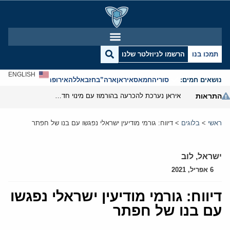
תמכו בנו
הרשמו לניוזלטר שלנו
ENGLISH
נושאים חמים:
סוריה
חמאס
איראן
ארה”ב
חזבאללה
אירופה
אנטישמיות
התראות
איראן נערכת להכרעה בהורמוז עם מינוי חדש בצמרת הביטחונית
ראשי
>
בלוגים
>
דיווח: גורמי מודיעין ישראלי נפגשו עם בנו של חפתר
ישראל
,
לוב
6 אפריל, 2021
דיווח: גורמי מודיעין ישראלי נפגשו
עם בנו של חפתר