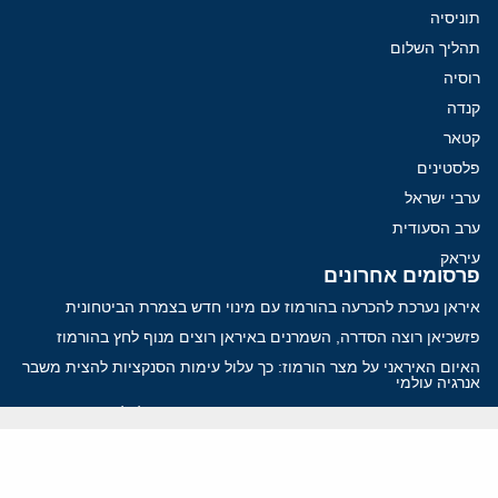
תוניסיה
תהליך השלום
רוסיה
קנדה
קטאר
פלסטינים
ערבי ישראל
ערב הסעודית
עיראק
פרסומים אחרונים
איראן נערכת להכרעה בהורמוז עם מינוי חדש בצמרת הביטחונית
פזשכיאן רוצה הסדרה, השמרנים באיראן רוצים מנוף לחץ בהורמוז
האיום האיראני על מצר הורמוז: כך עלול עימות הסנקציות להצית משבר
אנרגיה עולמי
איראן מסמנת התקדמות בהורמוז, הקיצונים מנסים לבלום
קמפיזם: איך דוקטרינה קומוניסטית עיצבה את היחס לישראל במערב
ווידאו
YouTube