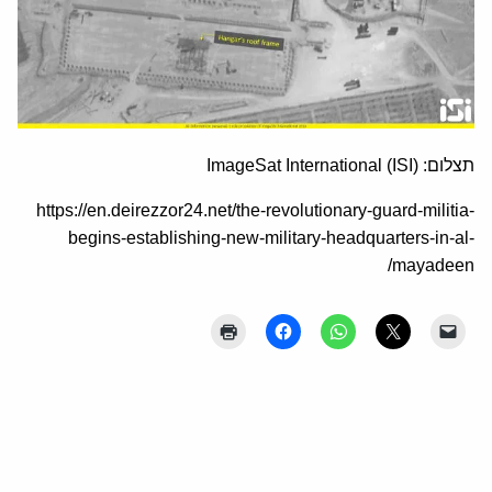
תצלום: ImageSat International (ISI)
https://en.deirezzor24.net/the-revolutionary-guard-militia-
begins-establishing-new-military-headquarters-in-al-
mayadeen/