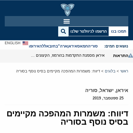
תמכו בנו
הרשמו לניוזלטר שלנו
ENGLISH
נושאים חמים:
סוריה
חמאס
איראן
ארה”ב
חזבאללה
אירופה
אנטישמיות
התראות
איראן מסמנת התקדמות בהורמוז, הקיצונים מנסים לבלום
ראשי
>
בלוגים
>
דיווח: משמרות המהפכה מקיימים בסיס נוסף בסוריה
איראן
,
ישראל
,
סוריה
25 ספטמבר, 2019
דיווח: משמרות המהפכה מקיימים
בסיס נוסף בסוריה