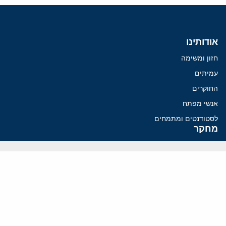
אודותינו
חזון ומשימה
עמיתים
החוקרים
אנשי מפתח
לסטודנטים ומתמחים
מחקר
תימן
תוניסיה
תהליך השלום
רוסיה
קנדה
קטאר
פלסטינים