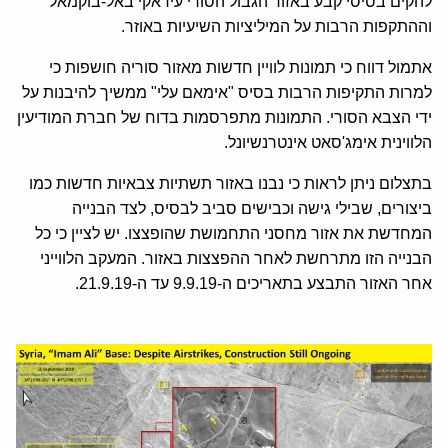
להקים בסיסי קבע באזור הגבול הסורי עיראקי באל-בוקמאל
וההתקפות הרבות על המיליציות השיעיות באוזר.
אתמול דווח כי תמונות לוויין חדשות מאזור סוריה חושפות כי
למרות התקיפות הרבות בסיס "אימאם עלי" ממשיך להיבנות על
ידי הצבא הסורי. התמונות מתפרסמות בדוח של חברת המודיעין
הלווינית אימג'סאט אינטרנשיונל.
בתצלום ניתן לראות כי נבנו באזור תשתיות צבאיות חדשות כמו
ביצורים, שבילי גישה וכבישים סביב לבסיס, לצד הבנייה
המחדשת את אזור מחסני התחמושת שהופצצו. יש לציין כי כל
הבנייה הזו מתרחשת לאחר ההפצצות באזור. המעקב הלווייני
אחר האזור התבצע בתאריכים ה-9.9.19 עד ה-21.9.19.