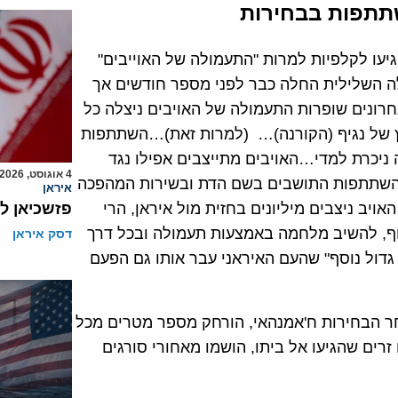
שתתפות בבחירות
2 פברואר) לתושבים שהגיעו לקלפיות למרות "התעמולה של האוייבים"
לה השלילית החלה כבר לפני מספר חודשים אך
רונים שופרות התעמולה של האויבים ניצלה כל
וץ של נגיף (הקורנה)… (למרות זאת)…השתתפות
 ניכרת למדי…האויבים מתייצבים אפילו נגד
4 אוגוסט, 2026
ל השתתפות התושבים בשם הדת ובשירות המהפכה
איראן
אויב ניצבים מיליונים בחזית מול איראן, הרי
פזשכיאן ל
תקוף, להשיב מלחמה באמצעות תעמולה ובכל דרך
דסק איראן
 גדול נוסף" שהעם האיראני עבר אותו גם הפעם
אחר הבחירות ח'אמנהאי, הורחק מספר מטרים מכל
רים שהגיעו אל ביתו, הושמו מאחורי סורגים