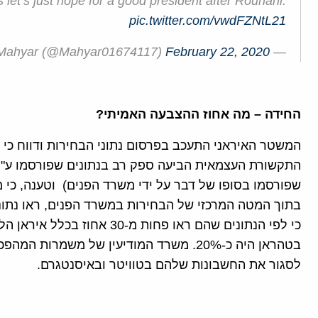
s let’s just hope for a good president after Rouhani.
pic.twitter.com/vwdFZNtL21
February 22, 2020
— Mahyar (@Mahyar01674117)
החידה – מה אחוז ההצבעה האמיתי?
המשטר האיראני התעכב בפרסום נתוני הבחירות ודווח כי ב
התקשורת העצמאית הביעה ספק רב בנתונים שפורסמו ע"י 
שפורסמו בסופו של דבר על ידי משרד הפנים) וטענה, כי
בתוך המטה המרכזי של הבחירות במשרד הפנים, ראו נתונ
כי לפי הנתונים שהם ראו פחות מ
בטהראן היה כ-20%. משרד המודיעין של משמר
לסגור את החשבונות שלהם בטוויטר ובאיסנטגרם.