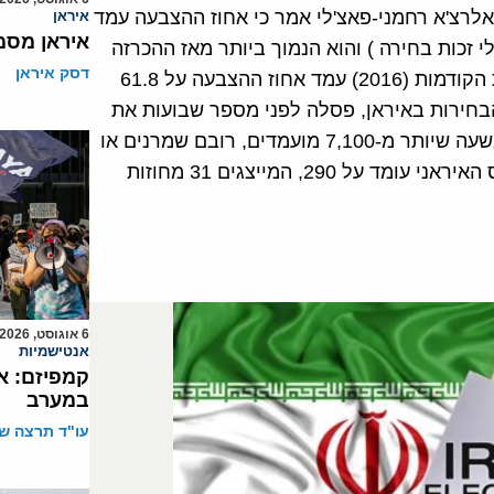
לרצ'א רחמני-פאצ'לי אמר כי אחוז ההצבעה עמד
איראן
איראן מסמ
4 אחוז (24,512,404 קולות מתוך 57,918,000 בעלי זכות בחירה ) והוא הנמוך ביותר מאז ההכרזה
דסק איראן
על הקמתה של הרפובליקה האסלאמית ב-1979. בבחירות הקודמות (2016) עמד אחוז ההצבעה על 61.8
בחירות באיראן, פסלה לפני מספר שבועות את
הכשרות של יותר מ-9,000 מועמדים רובם רפורמיסטים בשעה שיותר מ-7,100 מועמדים, רובם שמרנים או
עצמאיים, הורשו להריץ מועמדות. מספר המושבים במג'לס האיראני עומד על 290, המייצגים 31 מחוזות
6 אוגוסט, 2026
אנטישמיות
קמפיזם: א
במערב
עו"ד תרצה שו