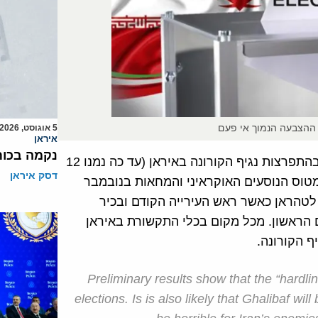
 ההצבעה הנמוך אי פעם
5 אוגוסט, 2026
איראן
נקמה בכות
רחמני-פאצ'לי אמר כי אחוז ההצבעה היה סביר בהתחשב בהתפרצות נגיף הקורונה באיראן (עד כה נמנו 12
דסק איראן
מטוס הנוסעים האוקראיני והמחאות בנובמבר
ל 30 המושבים המוקצים לטהראן כאשר ראש העירייה הקודם ובכיר
ראשון. מכל מקום בכלי התקשורת באיראן
 הקורונה.
Preliminary results show that the “hardli
elections. Is is also likely that Ghalibaf wi