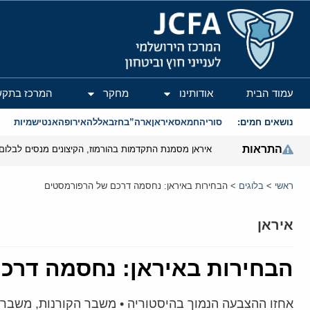
המרכז הירושלמי לענייני חוץ וביטחון
עמוד הבית
אודותינו
מחקר
המרכז בתקש
נושאים חמים:
סוריה
חמאס
איראן
ארה”ב
חזבאללה
אירופה
אנטישמיות
התראות
איראן מסמנת התקדמות בהורמוז, הקיצונים מנסים לבלום
ראשי
>
בלוגים
>
הבחירות באיראן: נחסמה דרכם של הרפורמסטים
איראן
הבחירות באיראן: נחסמה דרכ
אחזו ההצבעה הנמוך בהיסטוריה • משבר הקורנות, משבר ה