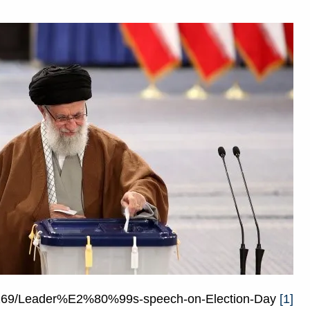
https://www.leader.ir/en/content/24269/Leader%E2%80%99s-speech-on-Election-Day
[1]