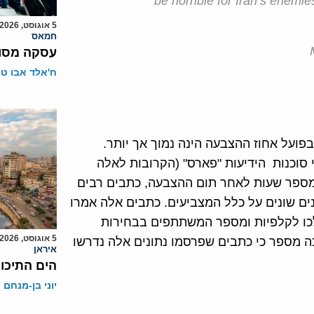
be horrible for Iran’s enemie
5 אוגוסט, 2026
חמאס
עסקה מסוכ
ח'אלד אבו ט
פועל אחוז ההצבעה הינה נמוך אך יותר.
סוכנות הידיעות "פארס" (הקרובות לאלה
 מספר שעות לאחר תום ההצבעה, כתבים רבים
ים שונים על כלל המצביעים. כתבים אלה אמרו
-30 אחוז בכלל איראן הלכו לקלפיות ומספר המשתתפים בבחירות
5 אוגוסט, 2026
ות המהפכה מספר כי כתבים שפרסמו נתונים אלה נדרשו
איראן
הים התיכון
יוני בן-מנחם