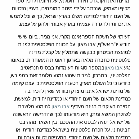
ומדינה ואת הקונגרס היהודי העולמי, על היוזמה להכין ספר
מקיף ומעמיק, שנכתב על ידי מיטב המומחים, בעניין הזכויות
של העם היהודי למדינה משלו בארץ ישראל, כך שיוכל לממש
את זכויותיו להגדרה עצמית בארץ אבותיו ולהגן על עצמו.
העיתוי של השקת הספר איננו מקרי, אני מניח. ביום שישי
הודיע יו"ר אש"ף, אבו מאזן, על הכוונה הפלסטינית לפנות
למועצת הביטחון בבקשה שתמליץ על קבלת מדינה
פלסטינית כחברה מלאה בארגון האומות המאוחדות. בנאומו
נגע
אבו מאזן
במספר סוגיות העומדות בבסיס הנראטיב
הפלסטיני, ובמרכזן, למרות שהוא נמנע מלומר זאת במפורש,
ביודעו כי כל העולם מאזין, הטענה הפלסטינית כי עצם קיומה
של מדינת ישראל איננו מוצדק ובוודאי שאין להכיר בה
כמדינת הלאום של העם היהודי או כמדינה יהודית. למעשה,
הסיבה העיקרית בגינה מעדיף
אבו מאזן
להימנע מלשבת
לשולחן המשא ומתן, היא מודעותו לכך שהדרישה הראשונה
של ישראל תהיה לבסס את ההסכם, בין השאר מההיבט
הביטחוני, על הכרה פלסטינית בישראל כמדינה יהודית, או
כמדינת הלאום של העם היהודי, המעניקה זכויות אזרחיות