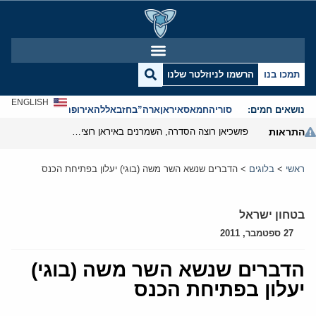
תמכו בנו
הרשמו לניוזלטר שלנו
ENGLISH
נושאים חמים:
סוריה
חמאס
איראן
ארה”ב
חזבאללה
אירופה
אנטישמיות
התראות
פזשכיאן רוצה הסדרה, השמרנים באיראן רוצים מנוף לחץ בהורמוז
ראשי
>
בלוגים
>
הדברים שנשא השר משה (בוגי) יעלון בפתיחת הכנס
בטחון ישראל
27 ספטמבר, 2011
הדברים שנשא השר משה (בוגי)
יעלון בפתיחת הכנס