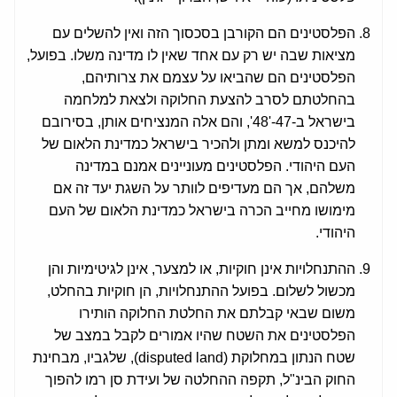
הפלסטינים הם הקורבן בסכסוך הזה ואין להשלים עם
מציאות שבה יש רק עם אחד שאין לו מדינה משלו. בפועל,
הפלסטינים הם שהביאו על עצמם את צרותיהם,
בהחלטתם לסרב להצעת החלוקה ולצאת למלחמה
בישראל ב-47-'48', והם אלה המנציחים אותן, בסירובם
להיכנס למשא ומתן ולהכיר בישראל כמדינת הלאום של
העם היהודי. הפלסטינים מעוניינים אמנם במדינה
משלהם, אך הם מעדיפים לוותר על השגת יעד זה אם
מימושו מחייב הכרה בישראל כמדינת הלאום של העם
היהודי.
ההתנחלויות אינן חוקיות, או למצער, אינן לגיטימיות והן
מכשול לשלום. בפועל ההתנחלויות, הן חוקיות בהחלט,
משום שבאי קבלתם את החלטת החלוקה הותירו
הפלסטינים את השטח שהיו אמורים לקבל במצב של
שטח הנתון במחלוקת (disputed land), שלגביו, מבחינת
החוק הבינ"ל, תקפה ההחלטה של ועידת סן רמו להפוך