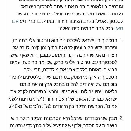
וגורמים בינלאומיים רבים את גישתם לסכסוך הישראלי
פלסטיני, ואשר השתרשו בשיח הפוליטי והציבורי בהקשר
לסכסוך, אפילו בקרב הציבור היהודי בארץ. בדבריו נגע
אבו
מאזן
בכל אחד מהמיתוסים האלה:
הסכסוך בין ישראל לפלסטינים הוא טריטוריאלי במהותו,
ופתרונו ידוע היטב וניתן להשגה בתוך זמן קצר, לו רק יגלו
הצדדים גמישות רבה יותר. האמת, כמובן, היא שאף שיש
לסכסוך היבט טריטוריאלי מובהק, שכן מדובר בשני עמים
הרואים באותה חלקת ארץ את מולדתם, הרי שלב
הסכסוך הוא קיומי ועוסק בסירובם של הפלסטינים להכיר
בזכותם של היהודים להקים בחבל ארץ זה את ביתם
הלאומי, יהיו גבולותיו אשר יהיו, ומכאן בסירובם לקבל את
ישראל כמדינת הלאום של העם היהודי ("שתי מדינות לשני
עמים", הכחשת הזיקה בין היהודים לא"י, ה"כיבוש" מ-48').
מבין שני הצדדים ישראל היא הסרבנית העיקרית לחידוש
השיחות על הסדר, ולכן יש להפעיל עליה לחץ כדי שתשנה