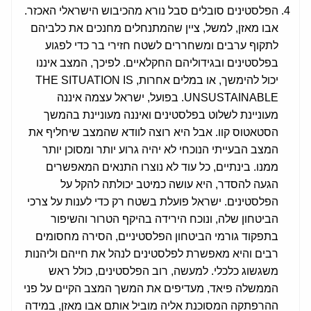
הפלסטינים סובלים סבל נורא מהכיבוש הישראלי האכזר.
אבו מאזן, למשל, ציין שהמתנחלים מחנכים את כלביהם
לתקוף ערבים ומשחררים לשטח חזירי בר כדי לפגוע
בפלסטינים ובגידוליהם החקלאיים. לפיכך, המצב איננו
יכול להימשך, או במלים אחרות, THE SITUATION IS
UNSUSTAINABLE. בפועל, ישראל עצמה איננה
מעוניינת לשלוט בפלסטינים ואיננה מעוניינת בהמשך
הסטאטוס קוו. אבל היא רוצה לוודא שהמצב שיחליף את
המצב הבעייתי הנוכחי לא יהיה גרוע יותר ומסוכן יותר
ממנו. בינתיים, כל עוד לא נוצרו התנאים המאפשרים
הגעה להסדר, היא עושה כמיטב יכולתה להקל על
הפלסטינים. ישראל פועלת בשטח רק כדי לענות על צרכי
הביטחון שלה, ונוכח הירידה בהיקף הטרור והשיפור
בתפקוד גורמי הביטחון הפלסטיניים, הסירה מחסומים
רבים והיא מאפשרת לפלסטינים לנהל את חייהם וליהנות
משגשוג כלכלי. למעשה, רוב הפלסטינים, כולל ראש
הממשלה פיאד, מעדיפים את המשך המצב הקיים על פני
ההרפתקה המסוכנת אליה מוביל אותם אבו מאזן, במידה