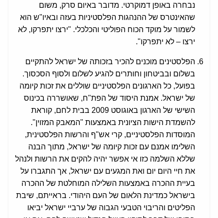
נבחרה באופן דמוקרטי. מדובר באיום סרק, משום
שהאינטרס של ההנהגות הפלסטיניות בעזה ובאיו"ש הוא
לשמור על מוקד הכוח הפוליטי והכלכלי. "ירצו יתפרקו, לא
ירצו – לא יתפרקו".
הפלסטינים מוכנים להכיר בזכותה של ישראל להתקיים
בשלום ובביטחון וחותרים להגיע לשלום ולסוף הסכסוך.
בפועל, כל הארגונים הפלסטיניים שוללים את זכות קיומה
של ישראל. אמנת היסוד של הפת"ח, שאושררה בכינוס
השישי של הארגון באוגוסט 2009 בבית לחם, קוראת
להשמדת הישות הציונית באמצעות "המאבק המזוין".
המוסדות הפלסטיניים, קרי אש"ף והרשות הפלסטינית,
השלימו אמנם עם זכות קיומה של ישראל, מתוך הבנה
שללא השלמה כזו אי אפשר יהיה להקים את הרשות ולנהל
את חיי היום יום ואת המגעים עם ישראל, אך התגברו על
בעיית ההכרה באמצעות השלילה המוחלטת של ההכרה
בישראל כמדינת הלאום של העם היהודי. בראייתם, שיבת
הפליטים והריבוי הטבעי הגבוה של ערביי ישראל יביאו