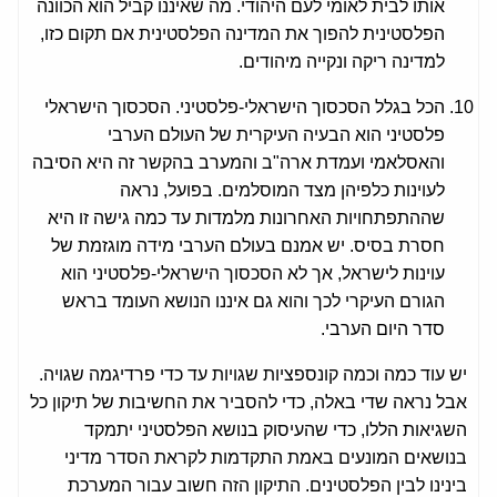
אותו לבית לאומי לעם היהודי. מה שאיננו קביל הוא הכוונה
הפלסטינית להפוך את המדינה הפלסטינית אם תקום כזו,
למדינה ריקה ונקייה מיהודים.
הכל בגלל הסכסוך הישראלי-פלסטיני. הסכסוך הישראלי
פלסטיני הוא הבעיה העיקרית של העולם הערבי
והאסלאמי ועמדת ארה"ב והמערב בהקשר זה היא הסיבה
לעוינות כלפיהן מצד המוסלמים. בפועל, נראה
שההתפתחויות האחרונות מלמדות עד כמה גישה זו היא
חסרת בסיס. יש אמנם בעולם הערבי מידה מוגזמת של
עוינות לישראל, אך לא הסכסוך הישראלי-פלסטיני הוא
הגורם העיקרי לכך והוא גם איננו הנושא העומד בראש
סדר היום הערבי.
יש עוד כמה וכמה קונספציות שגויות עד כדי פרדיגמה שגויה.
אבל נראה שדי באלה, כדי להסביר את החשיבות של תיקון כל
השגיאות הללו, כדי שהעיסוק בנושא הפלסטיני יתמקד
בנושאים המונעים באמת התקדמות לקראת הסדר מדיני
בינינו לבין הפלסטינים. התיקון הזה חשוב עבור המערכת