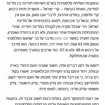
ובעקבות הצלחה פלסטינית באו"ם השיחות תהיינה בין מדינה
למדינה, האחת כובשת – קרי ישראל – והשנייה תחת כיבוש,
קרי פלסטין. במלים אחרות, לדברי אבו מאזן, גם אם אין
יכולת, ובשל כך אין כוונה, לפגוע בלגיטימיות של מדינת
ישראל, הרי שבכל מקרה אין לקבלה כמדינה יהודית, שהרי
ההתנחלות מראשית שחר הציונות, ולא רק זו ביהודה ושומרון,
איננה חוקית. כאשר
אבו מאזן
מדבר על כך "שהעם הפלסטיני
נעשק מזה 63 שנה, דור אחר דור, תחת כיבוש", הוא מדבר
על כיבוש מ-48' ולא מ-67', כפי שרבים במערך מאמינים,
כסוגיה שבמחלוקת.
דווקא על רקע דברים אלה, חשוב שנציגי העם היהודי בארץ
ובגולה, ויחד עימם נציגי הקהילה הבינלאומית, יאשרו בקול
רם וברור, כי אין דבר צודק יותר מזכותו של העם היהודי לשוב
ולהתיישב בארץ אבותיו. זהו צדק מוסרי, צדק היסטורי, צדק
משפטי וצדק מדיני, ביטחוני, לאומי ודתי.
אני רוצה להתמקד היום, בפתח כינוס חשוב ונכבד זה, בהצגת
כמה מהקונספציות השגויות עליהן מבססים הפלסטינים