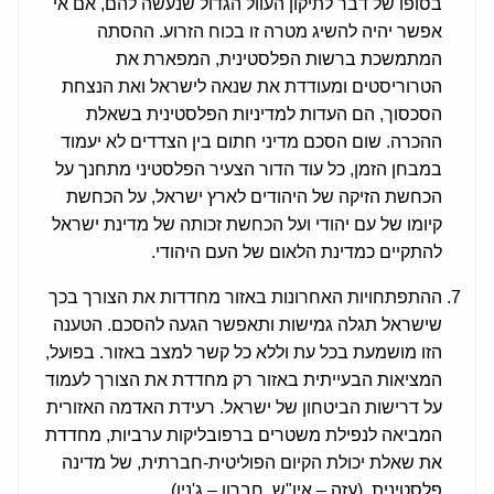
בסופו של דבר לתיקון העוול הגדול שנעשה להם, אם אי
אפשר יהיה להשיג מטרה זו בכוח הזרוע. ההסתה
המתמשכת ברשות הפלסטינית, המפארת את
הטרוריסטים ומעודדת את שנאה לישראל ואת הנצחת
הסכסוך, הם העדות למדיניות הפלסטינית בשאלת
ההכרה. שום הסכם מדיני חתום בין הצדדים לא יעמוד
במבחן הזמן, כל עוד הדור הצעיר הפלסטיני מתחנך על
הכחשת הזיקה של היהודים לארץ ישראל, על הכחשת
קיומו של עם יהודי ועל הכחשת זכותה של מדינת ישראל
להתקיים כמדינת הלאום של העם היהודי.
ההתפתחויות האחרונות באזור מחדדות את הצורך בכך
שישראל תגלה גמישות ותאפשר הגעה להסכם. הטענה
הזו מושמעת בכל עת וללא כל קשר למצב באזור. בפועל,
המציאות הבעייתית באזור רק מחדדת את הצורך לעמוד
על דרישות הביטחון של ישראל. רעידת האדמה האזורית
המביאה לנפילת משטרים ברפובליקות ערביות, מחדדת
את שאלת יכולת הקיום הפוליטית-חברתית, של מדינה
פלסטינית. (עזה – איו"ש, חברון – ג'נין).