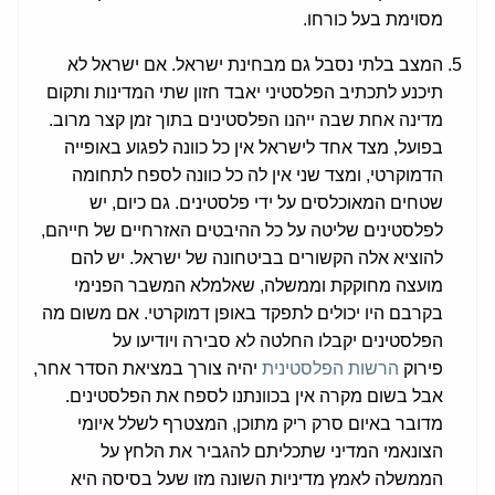
מסוימת בעל כורחו.
המצב בלתי נסבל גם מבחינת ישראל. אם ישראל לא
תיכנע לתכתיב הפלסטיני יאבד חזון שתי המדינות ותקום
מדינה אחת שבה ייהנו הפלסטינים בתוך זמן קצר מרוב.
בפועל, מצד אחד לישראל אין כל כוונה לפגוע באופייה
הדמוקרטי, ומצד שני אין לה כל כוונה לספח לתחומה
שטחים המאוכלסים על ידי פלסטינים. גם כיום, יש
לפלסטינים שליטה על כל ההיבטים האזרחיים של חייהם,
להוציא אלה הקשורים בביטחונה של ישראל. יש להם
מועצה מחוקקת וממשלה, שאלמלא המשבר הפנימי
בקרבם היו יכולים לתפקד באופן דמוקרטי. אם משום מה
הפלסטינים יקבלו החלטה לא סבירה ויודיעו על
פירוק
הרשות הפלסטינית
יהיה צורך במציאת הסדר אחר,
אבל בשום מקרה אין בכוונתנו לספח את הפלסטינים.
מדובר באיום סרק ריק מתוכן, המצטרף לשלל איומי
הצונאמי המדיני שתכליתם להגביר את הלחץ על
הממשלה לאמץ מדיניות השונה מזו שעל בסיסה היא