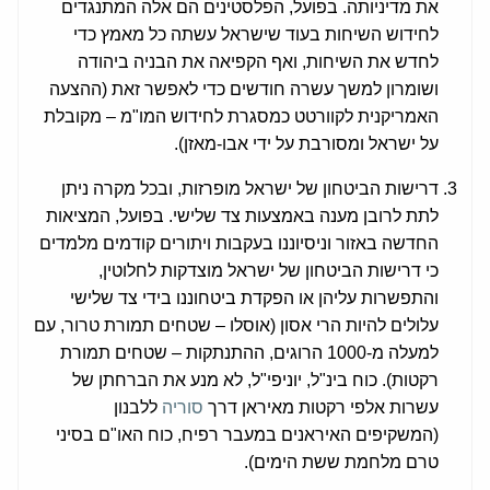
את מדיניותה. בפועל, הפלסטינים הם אלה המתנגדים
לחידוש השיחות בעוד שישראל עשתה כל מאמץ כדי
לחדש את השיחות, ואף הקפיאה את הבניה ביהודה
ושומרון למשך עשרה חודשים כדי לאפשר זאת (ההצעה
האמריקנית לקוורטט כמסגרת לחידוש המו"מ – מקובלת
על ישראל ומסורבת על ידי אבו-מאזן).
דרישות הביטחון של ישראל מופרזות, ובכל מקרה ניתן
לתת לרובן מענה באמצעות צד שלישי. בפועל, המציאות
החדשה באזור וניסיוננו בעקבות ויתורים קודמים מלמדים
כי דרישות הביטחון של ישראל מוצדקות לחלוטין,
והתפשרות עליהן או הפקדת ביטחוננו בידי צד שלישי
עלולים להיות הרי אסון (אוסלו – שטחים תמורת טרור, עם
למעלה מ-1000 הרוגים, ההתנתקות – שטחים תמורת
רקטות). כוח בינ"ל, יוניפי"ל, לא מנע את הברחתן של
עשרות אלפי רקטות מאיראן דרך
סוריה
ללבנון
(המשקיפים האיראנים במעבר רפיח, כוח האו"ם בסיני
טרם מלחמת ששת הימים).