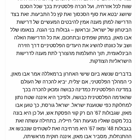
שוות לכל אזרחיה, ועל הכרה פלסטינית בכך שכל הסכם
שיושג יבטא את סוף הסכסוך ואת קץ כל התביעות. זאת בצד
הדרישה למתן מענה אמין להיבטים המעשיים של דרישות
הביטחון של ישראל, ובראשן – גבולות בני הגנה. בנאומו שלל
אבו מאזן, במתק שפתים ובתחכום, את כל הדרישות האלה
ושב על כוונתו להשיג את היעדים הפלסטיניים דרך הזירה
הבינלאומית, תוך התעלמות מהצורך לתת מענה לדרישות
הישראליות הצודקות.
בדברים שנשא ביום שישי האחרון ברמאללה אמר אבו מאזן,
כי המהלך הפלסטיני, אם יצליח, יביא להכרה של העולם
במדינה הפלסטינית כמדינה כבושה ומכאן להכרה בכך
שהאדמה הפלסטינית כבושה, ולפיכך היא איננה שטח נתון
למחלוקת כפי שטוענת ישראל. ישראל גורסת, כך טוען אבו
מאזן, שגבולות 67' הם רק קווי הפסקת אש, ועל כן היא בונה
בכל מקום שאליו מגיעות רגלי חייליה. בתחילה עשתה זאת
בגבולות 48' ומאז 67' היא מרחיבה זאת לשטחים שנכבשו אז.
ההתנחלות, מסביר אבו מאזן, איננה חוקית מראשיתה,